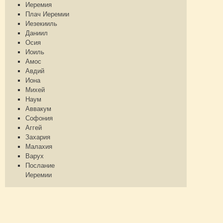
Иеремия
Плач Иеремии
Иезекииль
Даниил
Осия
Иоиль
Амос
Авдий
Иона
Михей
Наум
Аввакум
Софония
Аггей
Захария
Малахия
Варух
Послание
Иеремии