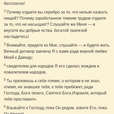
бесплатно!
2
Почему отдаете вы серебро за то, что нельзя назвать
пищей? Почему заработанное тяжким трудом отдаете
за то, что не насыщает? Слушайте же Меня — и
вкусите вы добрые яства, богатой трапезой
насладитесь!
3
Внимайте, придите ко Мне, слушайте — и будете жить.
Вечный договор заключу Я с вами ради верной любви
Моей к Давиду;
4
свидетелем для народов Я его сделал, вождем и
повелителем народов.
5
Ты призовешь к себе племя, о котором и не знал,
племя, не знавшее тебя, к тебе прибежит, ради
Господа, Бога твоего, Святого Бога Израиля, который
тебя прославил».
6
Взывайте к Господу, пока Он рядом, зовите Его, пока
Он близко!