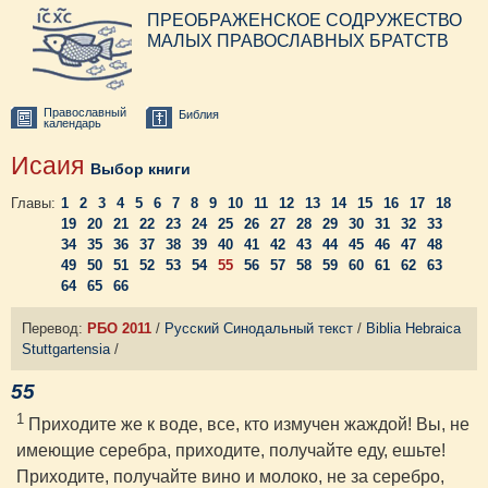
ПРЕОБРАЖЕНСКОЕ СОДРУЖЕСТВО
МАЛЫХ ПРАВОСЛАВНЫХ БРАТСТВ
Православный
Библия
календарь
Исаия
Выбор книги
Главы:
1
2
3
4
5
6
7
8
9
10
11
12
13
14
15
16
17
18
19
20
21
22
23
24
25
26
27
28
29
30
31
32
33
34
35
36
37
38
39
40
41
42
43
44
45
46
47
48
49
50
51
52
53
54
55
56
57
58
59
60
61
62
63
64
65
66
Перевод:
РБО 2011
/
Русский Синодальный текст
/
Biblia Hebraica
Stuttgartensia
/
55
1
Приходите же к воде, все, кто измучен жаждой! Вы, не
имеющие серебра, приходите, получайте еду, ешьте!
Приходите, получайте вино и молоко, не за серебро,