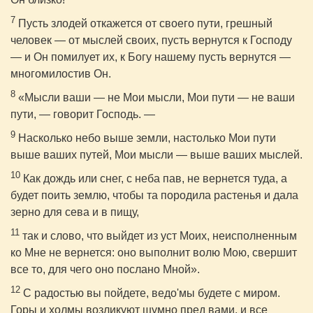
7
Пусть злодей откажется от своего пути, грешный
человек — от мыслей своих, пусть вернутся к Господу
— и Он помилует их, к Богу нашему пусть вернутся —
многомилостив Он.
8
«Мысли ваши — не Мои мысли, Мои пути — не ваши
пути, — говорит Господь. —
9
Насколько небо выше земли, настолько Мои пути
выше ваших путей, Мои мысли — выше ваших мыслей.
10
Как дождь или снег, с неба пав, не вернется туда, а
будет поить землю, чтобы та породила растенья и дала
зерно для сева и в пищу,
11
так и слово, что выйдет из уст Моих, неисполненным
ко Мне не вернется: оно выполнит волю Мою, свершит
все то, для чего оно послано Мной».
12
С радостью вы пойдете, ведо'мы будете с миром.
Горы и холмы возликуют шумно пред вами, и все