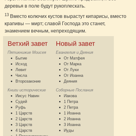
деревья в поле будут рукоплескать.
13
Вместо колючих кустов вырастут кипарисы, вместо
крапивы — мирт; славой Господа это станет,
знамением вечным, непреходящим.
Ветхий завет
Новый завет
Пятикнижие Моисея
Евангелия и Деяния
Бытие
От Матфея
Исход
От Марка
Левит
От Луки
Числа
От Иоанна
Второзаконие
Деяния
Книги исторические
Соборные Послания
Иисус Навин
Иакова
Судей
1 Петра
Руфь
2 Петра
1 Царств
1 Иоанна
2 Царств
2 Иоанна
3 Царств
3 Иоанна
4 Царств
Иуды