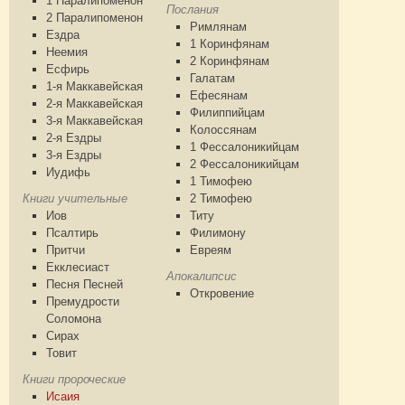
1 Паралипоменон
Послания
2 Паралипоменон
Римлянам
Ездра
1 Коринфянам
Неемия
2 Коринфянам
Есфирь
Галатам
1-я Маккавейская
Ефесянам
2-я Маккавейская
Филиппийцам
3-я Маккавейская
Колоссянам
2-я Ездры
1 Фессалоникийцам
3-я Ездры
2 Фессалоникийцам
Иудифь
1 Тимофею
Книги учительные
2 Тимофею
Иов
Титу
Псалтирь
Филимону
Притчи
Евреям
Екклесиаст
Апокалипсис
Песня Песней
Откровение
Премудрости
Соломона
Сирах
Товит
Книги пророческие
Исаия