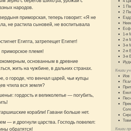
м зерно с берегов Шихо'ра, урожай с
4 Ца
1 П
разных народов.
2 П
вердыня приморская, теперь говорит: «Я не
Езд
Нее
ла, не растила сыновей, не воспитывала
Есф
1-я 
2-я 
остигнет Египта, затрепещет Египет!
3-я 
2-я 
 приморское племя!
3-я 
сокомерным, основанным в древние
Иуд
ться, жить на чужбине, в дальних странах.
Книги у
Иов
, о городе, что венчал царей, чьи купцы
Пса
ев чтила вся земля?
При
Еккл
енье: гордость и великолепье — погубить,
Песн
ить!
Пре
Сол
таршишские корабли! Гавани больше нет.
Сир
Тови
м — и дрогнули царства. Господь повелел:
ины обратятся!
Книги пр