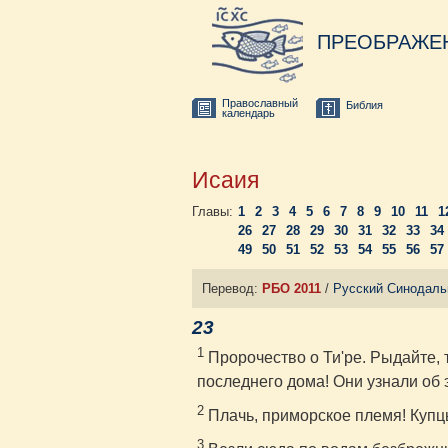
ПРЕОБРАЖЕ
Православный
Библия
календарь
Исаия
Главы:
1
2
3
4
5
6
7
8
9
10
11
1
26
27
28
29
30
31
32
33
34
49
50
51
52
53
54
55
56
57
Перевод:
РБО 2011
/
Русский Синодаль
23
1
Пророчество о Ти'ре. Рыдайте, 
последнего дома! Они узнали об 
2
Плачь, приморское племя! Купц
3