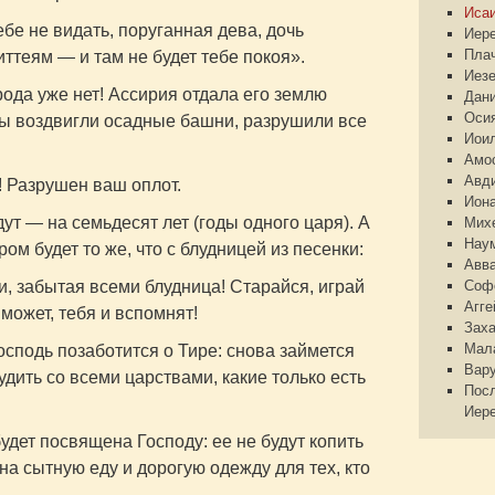
Иса
бе не видать, поруганная дева, дочь
Иер
Пла
ттеям — и там не будет тебе покоя».
Иез
ода уже нет! Ассирия отдала его землю
Дан
Оси
ы воздвигли осадные башни, разрушили все
Иои
Амо
Авд
 Разрушен ваш оплот.
Ион
дут — на семьдесят лет (годы одного царя). А
Мих
Нау
ром будет то же, что с блудницей из песенки:
Авв
и, забытая всеми блудница! Старайся, играй
Соф
Агге
может, тебя и вспомнят!
Зах
Мал
осподь позаботится о Тире: снова займется
Вар
дить со всеми царствами, какие только есть
Пос
Иер
будет посвящена Господу: ее не будут копить
на сытную еду и дорогую одежду для тех, кто