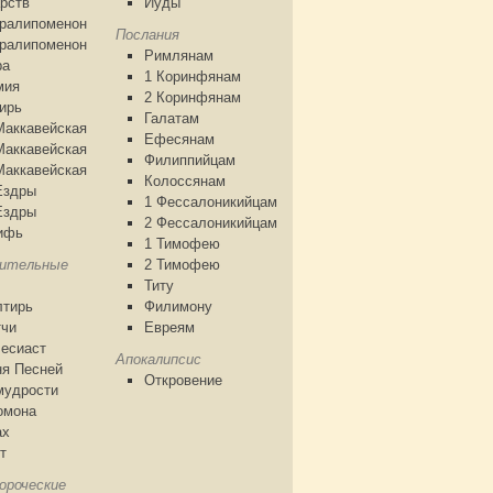
рств
Иуды
аралипоменон
Послания
аралипоменон
Римлянам
ра
1 Коринфянам
мия
2 Коринфянам
ирь
Галатам
Маккавейская
Ефесянам
Маккавейская
Филиппийцам
Маккавейская
Колоссянам
Ездры
1 Фессалоникийцам
Ездры
2 Фессалоникийцам
ифь
1 Тимофею
чительные
2 Тимофею
Титу
лтирь
Филимону
тчи
Евреям
есиаст
Апокалипсис
я Песней
Откровение
мудрости
омона
ах
т
ороческие