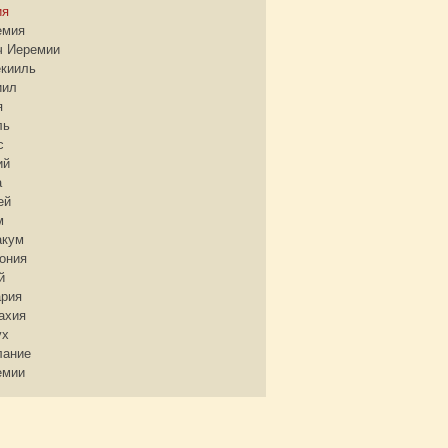
ия
емия
ч Иеремии
екииль
иил
я
ль
с
ий
а
ей
м
акум
ония
й
ария
ахия
ух
лание
емии