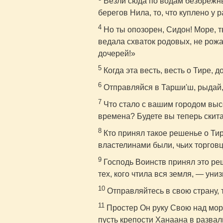
Везли сюда по водам безбрежны
берегов Нила, то, что куплено у 
4
Но ты опозорен, Сидон! Море, т
ведала схваток родовых, не рожа
дочерей!»
5
Когда эта весть, весть о Тире, д
6
Отправляйся в Тарши'ш, рыдай,
7
Что стало с вашим городом вы
времена? Будете вы теперь скита
8
Кто принял такое решенье о Тире
властелинами были, чьих торговц
9
Господь Воинств принял это реш
тех, кого чтила вся земля, — униз
10
Отправляйтесь в свою страну, 
11
Простер Он руку Свою над море
пусть крепости Ханаана в развал