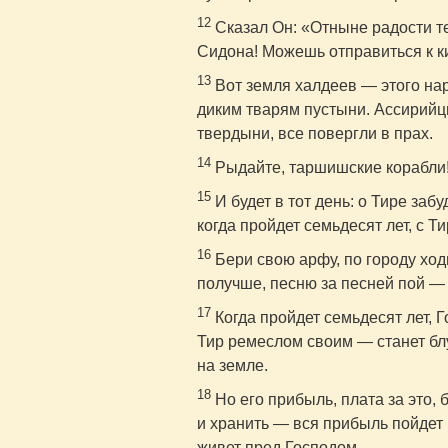
12
Сказал Он: «Отныне радости те
Сидона! Можешь отправиться к ки
13
Вот земля халдеев — этого нар
диким тварям пустыни. Ассирийц
твердыни, все повергли в прах.
14
Рыдайте, таршишские корабли!
15
И будет в тот день: о Тире забу
когда пройдет семьдесят лет, с Ти
16
Бери свою арфу, по городу ход
получше, песню за песней пой — 
17
Когда пройдет семьдесят лет, Г
Тир ремеслом своим — станет блу
на земле.
18
Но его прибыль, плата за это, 
и хранить — вся прибыль пойдет 
живет пред Господом.