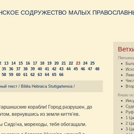
НСКОЕ СОДРУЖЕСТВО МАЛЫХ ПРАВОСЛАВНЫ
Ветх
Пятикни
2
13
14
15
16
17
18
19
20
21
22
23
24
25
Быт
35
36
37
38
39
40
41
42
43
44
45
46
47
48
Исх
58
59
60
61
62
63
64
65
66
Лев
Чис
ный текст
/
Biblia Hebraica Stuttgartensia
/
Втор
Книги и
Иису
Суд
таршишские корабли! Город разрушен, до
Руф
этом, вернувшись из земли китте'ев.
1 Ца
2 Ца
ы Сидо'на, мореходы, тебя обогащали.
3 Ца