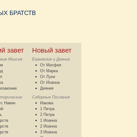
Х БРАТСТВ
ий завет
Новый завет
жие Моисея
Евангелия и Деяния
ие
От Матфея
од
От Марка
ит
От Луки
ла
От Иоанна
озаконие
Деяния
сторические
Соборные Послания
с Навин
Иакова
ей
1 Петра
ь
2 Петра
рств
1 Иоанна
рств
2 Иоанна
рств
3 Иоанна