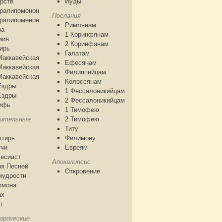
рств
Иуды
аралипоменон
Послания
аралипоменон
Римлянам
ра
1 Коринфянам
мия
2 Коринфянам
ирь
Галатам
Маккавейская
Ефесянам
Маккавейская
Филиппийцам
Маккавейская
Колоссянам
Ездры
1 Фессалоникийцам
Ездры
2 Фессалоникийцам
ифь
1 Тимофею
чительные
2 Тимофею
Титу
лтирь
Филимону
тчи
Евреям
есиаст
Апокалипсис
я Песней
Откровение
мудрости
омона
ах
т
ороческие