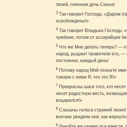
твоей, пленная дочь Сиона!
3
Так говорит Господь: «Даром от
освобождены!»
4
Так говорит Владыка Господь: «
чужбине, потом от ассирийцев бе
5
Что же Мне делать теперь? — г
народ, рыдают правители его, —
постоянно, каждый день!
6
Потому народ Мой позна'ет имя 
говорю с ними Я, что это Я!»
7
Прекрасны шаги того, кто несет
несет радостную весть, возвещае
воцарился!»
8
Слышны голоса стражей твоих! 
воочию увидели они, как вернулс
9
Ликуйте же громко все вместе,