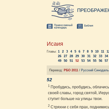
ПРЕОБРАЖЕ
Православный
Библия
календарь
Исаия
Главы:
1
2
3
4
5
6
7
8
9
10
11
1
26
27
28
29
30
31
32
33
34
49
50
51
52
53
54
55
56
57
Перевод:
РБО 2011
/
Русский Синодаль
52
1
Пробудись, пробудись, облачись
своей славы, город святой, Иер
ступит больше на улицы твои.
2
Стряхни с себя прах, поднимис