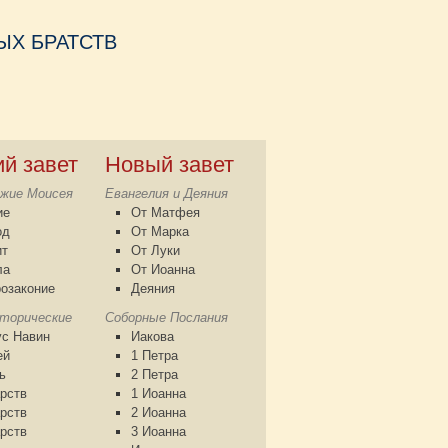
Х БРАТСТВ
ий завет
Новый завет
жие Моисея
Евангелия и Деяния
ие
От Матфея
од
От Марка
ит
От Луки
ла
От Иоанна
озаконие
Деяния
сторические
Соборные Послания
с Навин
Иакова
ей
1 Петра
ь
2 Петра
рств
1 Иоанна
рств
2 Иоанна
рств
3 Иоанна