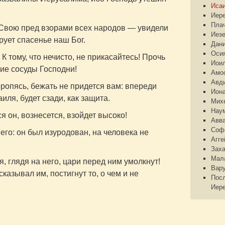
Иса
Иер
Пла
Свою пред взорами всех народов — увидели
Иез
рует спасенье наш Бог.
Дан
Оси
 К тому, что нечисто, не прикасайтесь! Прочь
Иои
щие сосуды Господни!
Амо
Авд
оропясь, бежать не придется вам: впереди
Ион
иля, будет сзади, как защита.
Мих
Нау
я он, вознесется, взойдет высоко!
Авв
Соф
его: он был изуродован, на человека не
Агге
Зах
Мал
, глядя на него, цари перед ним умолкнут!
Вар
сказывал им, постигнут то, о чем и не
Пос
Иер