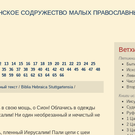
НСКОЕ СОДРУЖЕСТВО МАЛЫХ ПРАВОСЛАВНЫ
Ветх
Пятикни
2
13
14
15
16
17
18
19
20
21
22
23
24
25
Быт
35
36
37
38
39
40
41
42
43
44
45
46
47
48
Исх
58
59
60
61
62
63
64
65
66
Лев
Чис
ный текст
/
Biblia Hebraica Stuttgartensia
/
Втор
Книги и
Иису
Суд
 в свою мощь, о Сион! Облачись в одежды
Руф
усалим! Ни один необрезанный и нечистый не
1 Ца
2 Ца
3 Ца
ь, пленный Иерусалим! Пали цепи с шеи