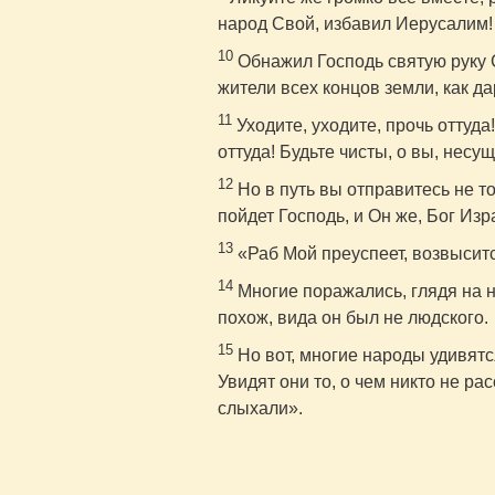
народ Свой, избавил Иерусалим!
10
Обнажил Господь святую руку 
жители всех концов земли, как да
11
Уходите, уходите, прочь оттуда!
оттуда! Будьте чисты, о вы, несу
12
Но в путь вы отправитесь не т
пойдет Господь, и Он же, Бог Изра
13
«Раб Мой преуспеет, возвыситс
14
Многие поражались, глядя на н
похож, вида он был не людского.
15
Но вот, многие народы удивятся
Увидят они то, о чем никто не рас
слыхали».