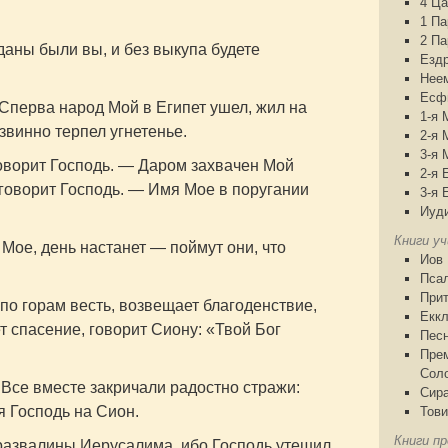
4 Ца
1 П
2 П
даны были вы, и без выкупа будете
Езд
Нее
Есф
Сперва народ Мой в Египет ушел, жил на
1-я 
звинно терпел угнетенье.
2-я 
3-я 
оворит Господь. — Даром захвачен Мой
2-я 
 говорит Господь. — Имя Мое в поругании
3-я 
Иуд
Книги у
Мое, день настанет — поймут они, что
Иов
Пса
При
 по горам весть, возвещает благоденствие,
Еккл
т спасение, говорит Сиону: «Твой Бог
Песн
Пре
Сол
Все вместе закричали радостно стражи:
Сир
я Господь на Сион.
Тови
Книги пр
 развалины Иерусалима, ибо Господь утешил