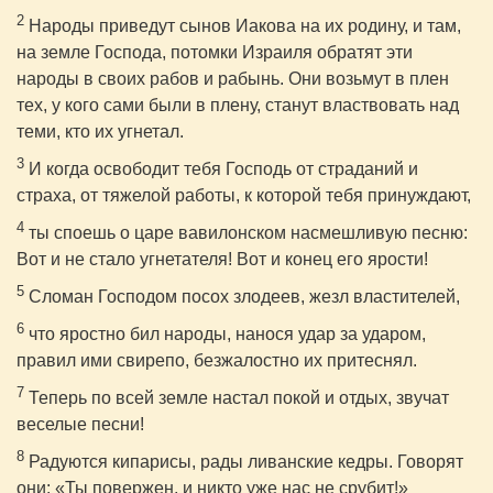
2
Народы приведут сынов Иакова на их родину, и там,
на земле Господа, потомки Израиля обратят эти
народы в своих рабов и рабынь. Они возьмут в плен
тех, у кого сами были в плену, станут властвовать над
теми, кто их угнетал.
3
И когда освободит тебя Господь от страданий и
страха, от тяжелой работы, к которой тебя принуждают,
4
ты споешь о царе вавилонском насмешливую песню:
Вот и не стало угнетателя! Вот и конец его ярости!
5
Сломан Господом посох злодеев, жезл властителей,
6
что яростно бил народы, нанося удар за ударом,
правил ими свирепо, безжалостно их притеснял.
7
Теперь по всей земле настал покой и отдых, звучат
веселые песни!
8
Радуются кипарисы, рады ливанские кедры. Говорят
они: «Ты повержен, и никто уже нас не срубит!»