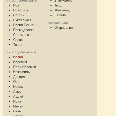
Книги учительные
2 Тимофею
Иов
Титу
Псалтирь
Филимону
Притчи
Евреям
Екклесиаст
Апокалипсис
Песня Песней
Откровение
Премудрости
Соломона
Сирах
Товит
Книги пророческие
Исаия
Иеремия
Плач Иеремии
Иезекииль
Даниил
Осия
Иоиль
Амос
Авдий
Иона
Михей
Наум