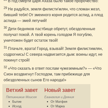
В год смерти царя Ахаза было такое пророчество:
29
Не радуйся, земля филисти'млян, что сломан жезл,
бивший тебя! От змеиного корня родится аспид, а плод
аспида — змей летучий!
30
Дети бедняков пастбище обретут, обездоленные
получат покой. А твой корень голодом Я погублю,
уничтожен будет остаток твой!
31
Плачьте, врата! Город, взывай! Земля филистимлян,
содрогнись! С севера надвигается дым: воины идут, не
покинут строй!
32
«Что сказать в ответ послам чужеземным?» — «Что
Сион воздвигнут Господом, там прибежище для
обездоленных сынов Его народа!»
Ветхий завет
Новый завет
Пятикнижие Моисея
Евангелия и Деяния
Бытие
От Матфея
Исход
От Марка