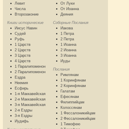
Левит
От Луки
Числа
От Иоанна
Второзаконие
Деяния
Книги исторические
Соборные Послания
Иисус Навин
Иакова
Судей
1 Петра
Руфь
2 Петра
1 Царств
1 Иоанна
2 Царств
2 Иоанна
3 Царств
3 Иоанна
4 Царств
Иуды
1 Паралипоменон
Послания
2 Паралипоменон
Римлянам
Ездра
1 Коринфянам
Неемия
2 Коринфянам
Есфирь
Галатам
1-я Маккавейская
Ефесянам
2-я Маккавейская
Филиппийцам
3-я Маккавейская
Колоссянам
2-я Ездры
1 Фессалоникийцам
3-я Ездры
2 Фессалоникийцам
Иудифь
1 Тимофею