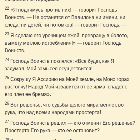
22
«Я поднимусь против них! — говорит Господь
Воинств. — Не останется от Вавилона ни имени, ни
следа, ни детей, ни потомков! — говорит Господь. —
23
Я сделаю его урочищем ежей, превращу в болото,
вымету метлою истребления!» — говорит Господь
Воинств.
24
Господь Воинств поклялся: «Все будет, как Я
задумал, Мой замысел осуществится!
25
Сокрушу Я Ассирию на Моей земле, на Моих горах
растопчу! Народ Мой избавится от ее ярма, спадет с
его плеч ее бремя».
26
Вот решенье, что судьбы целого мира меняет, вот
рука, что над всеми народами простерта!
27
Господь Воинств решил — кто отменит Его решенье?
Простерта Его рука — кто ее остановит?
28