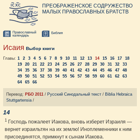
ПРЕОБРАЖЕНСКОЕ СОДРУЖЕСТВО
МАЛЫХ ПРАВОСЛАВНЫХ БРАТСТВ
Православный
Библия
календарь
Исаия
Выбор книги
Главы:
1
2
3
4
5
6
7
8
9
10
11
12
13
14
15
16
17
18
19
20
21
22
23
24
25
26
27
28
29
30
31
32
33
34
35
36
37
38
39
40
41
42
43
44
45
46
47
48
49
50
51
52
53
54
55
56
57
58
59
60
61
62
63
64
65
66
Перевод:
РБО 2011
/
Русский Синодальный текст
/
Biblia Hebraica
Stuttgartensia
/
14
1
Господь пожалеет Иакова, вновь изберет Израиля —
вернет израильтян на их землю! Иноплеменники к ним
присоединятся, примкнут к сынам Иакова.