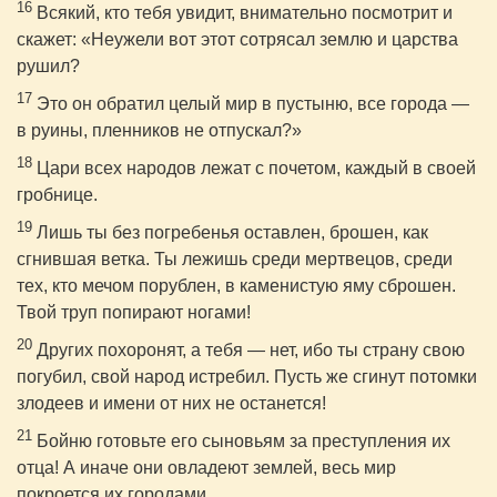
16
Всякий, кто тебя увидит, внимательно посмотрит и
скажет: «Неужели вот этот сотрясал землю и царства
рушил?
17
Это он обратил целый мир в пустыню, все города —
в руины, пленников не отпускал?»
18
Цари всех народов лежат с почетом, каждый в своей
гробнице.
19
Лишь ты без погребенья оставлен, брошен, как
сгнившая ветка. Ты лежишь среди мертвецов, среди
тех, кто мечом порублен, в каменистую яму сброшен.
Твой труп попирают ногами!
20
Других похоронят, а тебя — нет, ибо ты страну свою
погубил, свой народ истребил. Пусть же сгинут потомки
злодеев и имени от них не останется!
21
Бойню готовьте его сыновьям за преступления их
отца! А иначе они овладеют землей, весь мир
покроется их городами.