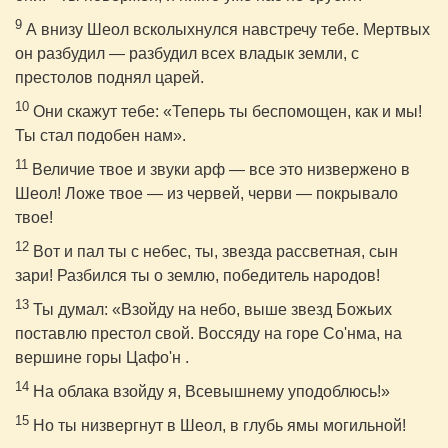
9
А внизу Шеол всколыхнулся навстречу тебе. Мертвых
он разбудил — разбудил всех владык земли, с
престолов поднял царей.
10
Они скажут тебе: «Теперь ты беспомощен, как и мы!
Ты стал подобен нам».
11
Величие твое и звуки арф — все это низвержено в
Шеол! Ложе твое — из червей, черви — покрывало
твое!
12
Вот и пал ты с небес, ты, звезда рассветная, сын
зари! Разбился ты о землю, победитель народов!
13
Ты думал: «Взойду на небо, выше звезд Божьих
поставлю престол свой. Воссяду на горе Со'нма, на
вершине горы Цафо'н .
14
На облака взойду я, Всевышнему уподоблюсь!»
15
Но ты низвергнут в Шеол, в глубь ямы могильной!