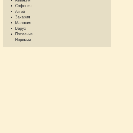
Аввакум
Софония
Аггей
Захария
Малахия
Варух
Послание
Иеремии