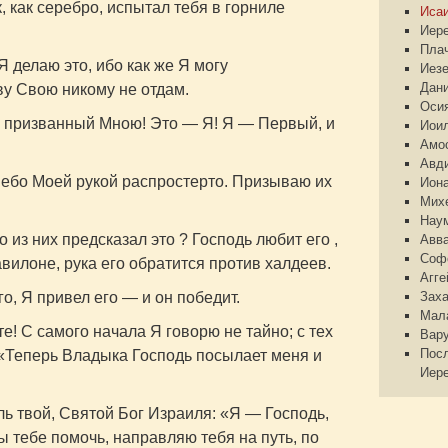
, как серебро, испытал тебя в горниле
Иса
Иер
Пла
 делаю это, ибо как же Я могу
Иез
Дан
ву Свою никому не отдам.
Оси
 призванный Мною! Это — Я! Я — Первый, и
Иои
Амо
Авд
небо Моей рукой распростерто. Призываю их
Ион
Мих
Нау
 из них предсказал это ? Господь любит его ,
Авв
Соф
вилоне, рука его обратится против халдеев.
Агге
го, Я привел его — и он победит.
Зах
Мал
е! С самого начала Я говорю не тайно; с тех
Вар
Пос
. «Теперь Владыка Господь посылает меня и
Иер
ль твой, Святой Бог Израиля: «Я — Господь,
ы тебе помочь, направляю тебя на путь, по