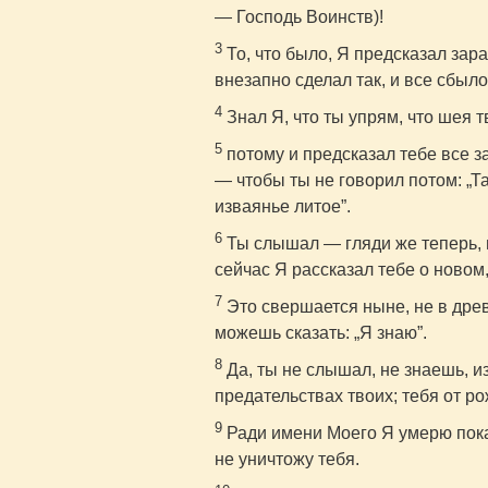
— Господь Воинств)!
3
То, что было, Я предсказал зара
внезапно сделал так, и все сбыло
4
Знал Я, что ты упрям, что шея т
5
потому и предсказал тебе все з
— чтобы ты не говорил потом: „Та
изваянье литое”.
6
Ты слышал — гляди же теперь, в
сейчас Я рассказал тебе о новом,
7
Это свершается ныне, не в древ
можешь сказать: „Я знаю”.
8
Да, ты не слышал, не знаешь, из
предательствах твоих; тебя от р
9
Ради имени Моего Я умерю пока
не уничтожу тебя.