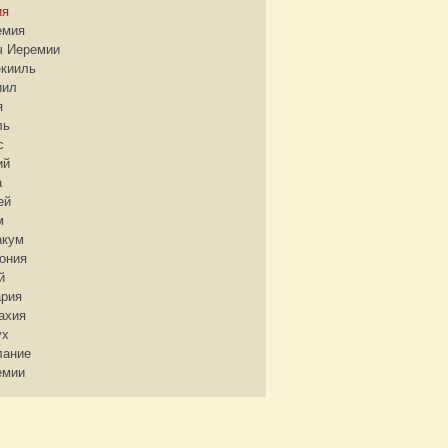
ия
емия
ч Иеремии
екииль
иил
я
ль
с
ий
а
ей
м
акум
ония
й
ария
ахия
ух
лание
емии