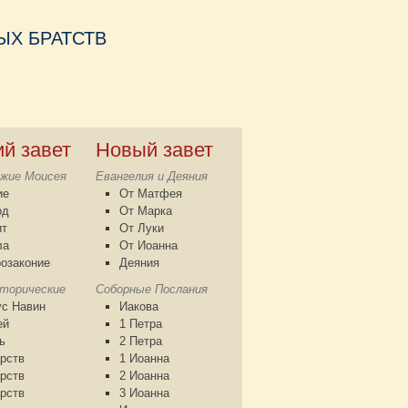
Х БРАТСТВ
ий завет
Новый завет
жие Моисея
Евангелия и Деяния
ие
От Матфея
од
От Марка
ит
От Луки
ла
От Иоанна
озаконие
Деяния
сторические
Соборные Послания
с Навин
Иакова
ей
1 Петра
ь
2 Петра
рств
1 Иоанна
рств
2 Иоанна
рств
3 Иоанна