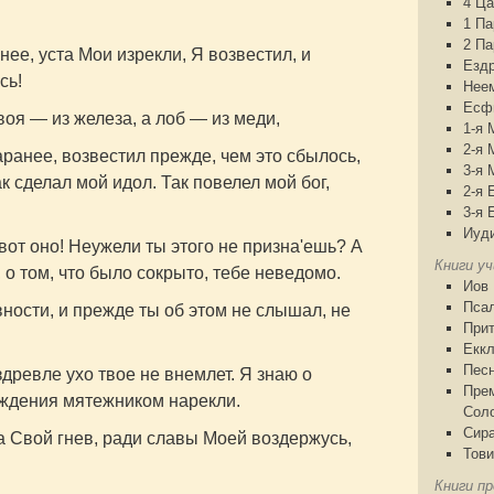
4 Ца
1 П
2 П
нее, уста Мои изрекли, Я возвестил, и
Езд
сь!
Нее
Есф
воя — из железа, а лоб — из меди,
1-я 
2-я 
аранее, возвестил прежде, чем это сбылось,
3-я 
к сделал мой идол. Так повелел мой бог,
2-я 
3-я 
Иуд
от оно! Неужели ты этого не призна'ешь? А
Книги у
 о том, что было сокрыто, тебе неведомо.
Иов
Пса
ности, и прежде ты об этом не слышал, не
При
Еккл
Песн
древле ухо твое не внемлет. Я знаю о
Пре
ождения мятежником нарекли.
Сол
Сир
 Свой гнев, ради славы Моей воздержусь,
Тови
Книги пр