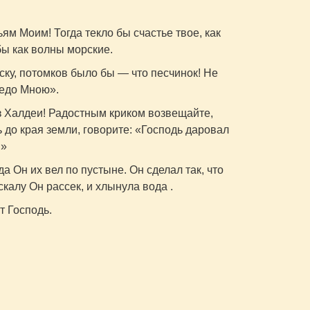
ям Моим! Тогда текло бы счастье твое, как
бы как волны морские.
ску, потомков было бы — что песчинок! Не
редо Мною».
з Халдеи! Радостным криком возвещайте,
ь до края земли, говорите: «Господь даровал
!»
а Он их вел по пустыне. Он сделал так, что
скалу Он рассек, и хлынула вода .
т Господь.