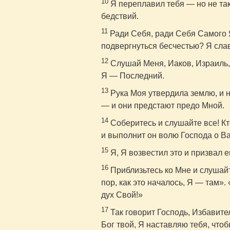
10
Я переплавил тебя — но не так
бедствий.
11
Ради Себя, ради Себя Самого Я
подвергнуться бесчестью? Я сла
12
Слушай Меня, Иаков, Израиль,
Я — Последний.
13
Рука Моя утвердила землю, и 
— и они предстают предо Мной.
14
Соберитесь и слушайте все! Кто
и выполнит он волю Господа о Ва
15
Я, Я возвестил это и призвал е
16
Приблизьтесь ко Мне и слушайт
пор, как это началось, Я — там»
дух Свой!»
17
Так говорит Господь, Избавите
Бог твой, Я наставляю тебя, чтоб