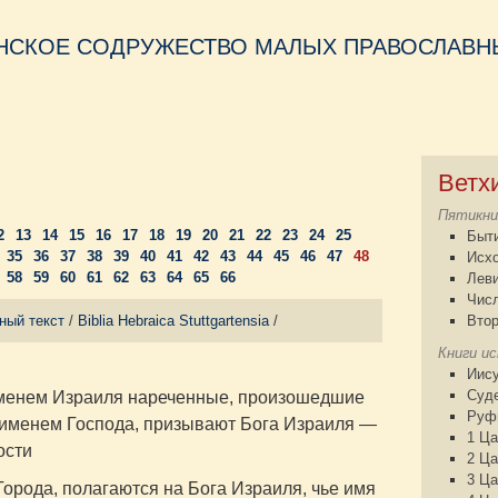
НСКОЕ СОДРУЖЕСТВО МАЛЫХ ПРАВОСЛАВНЫ
Ветх
Пятикни
2
13
14
15
16
17
18
19
20
21
22
23
24
25
Быт
35
36
37
38
39
40
41
42
43
44
45
46
47
48
Исх
58
59
60
61
62
63
64
65
66
Лев
Чис
ный текст
/
Biblia Hebraica Stuttgartensia
/
Втор
Книги и
Иису
Суд
менем Израиля нареченные, произошедшие
Руф
я именем Господа, призывают Бога Израиля —
1 Ца
ости
2 Ца
3 Ца
Города, полагаются на Бога Израиля, чье имя