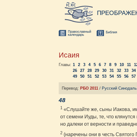
ПРЕОБРАЖЕ
Православный
Библия
календарь
Исаия
Главы:
1
2
3
4
5
6
7
8
9
10
11
1
26
27
28
29
30
31
32
33
34
49
50
51
52
53
54
55
56
57
Перевод:
РБО 2011
/
Русский Синодаль
48
1
«Слушайте же, сыны Иакова, и
от семени Иуды, те, что клянутс
но далеки от верности и праведн
2
(наречены они в честь Святого 