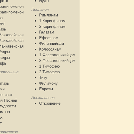
рств
Иуды
аралипоменон
Послания
аралипоменон
Римлянам
ра
1 Коринфянам
мия
2 Коринфянам
ирь
Галатам
Маккавейская
Ефесянам
Маккавейская
Филиппийцам
Маккавейская
Колоссянам
Ездры
1 Фессалоникийцам
Ездры
2 Фессалоникийцам
ифь
1 Тимофею
чительные
2 Тимофею
Титу
лтирь
Филимону
тчи
Евреям
есиаст
Апокалипсис
я Песней
Откровение
мудрости
омона
ах
т
ороческие