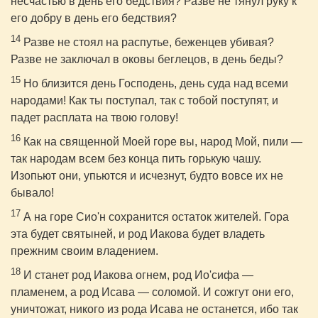
несчастью в день его бедствия? Разве не тянул руку к
его добру в день его бедствия?
14
Разве не стоял на распутье, беженцев убивая?
Разве не заключал в оковы беглецов, в день беды?
15
Но близится день Господень, день суда над всеми
народами! Как ты поступал, так с тобой поступят, и
падет расплата на твою голову!
16
Как на священной Моей горе вы, народ Мой, пили —
так народам всем без конца пить горькую чашу.
Изопьют они, упьются и исчезнут, будто вовсе их не
бывало!
17
А на горе Сио'н сохранится остаток жителей. Гора
эта будет святыней, и род Иакова будет владеть
прежним своим владением.
18
И станет род Иакова огнем, род Ио'сифа —
пламенем, а род Исава — соломой. И сожгут они его,
уничтожат, никого из рода Исава не останется, ибо так