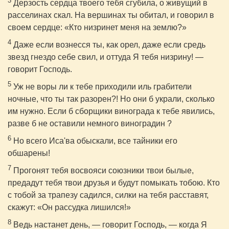
3
Дерзость сердца твоего тебя сгубила, о живущий в
расселинах скал. На вершинах ты обитал, и говорил в
своем сердце: «Кто низринет меня на землю?»
4
Даже если вознесся ты, как орел, даже если средь
звезд гнездо себе свил, и оттуда Я тебя низрину! —
говорит Господь.
5
Уж не воры ли к тебе приходили иль грабители
ночные, что ты так разорен?! Но они б украли, сколько
им нужно. Если б сборщики винограда к тебе явились,
разве б не оставили немного виноградин ?
6
Но всего Иса'ва обыскали, все тайники его
обшарены!
7
Прогонят тебя восвояси союзники твои былые,
предадут тебя твои друзья и будут помыкать тобою. Кто
с тобой за трапезу садился, силки на тебя расставят,
скажут: «Он рассудка лишился!»
8
Ведь настанет день, — говорит Господь, — когда Я