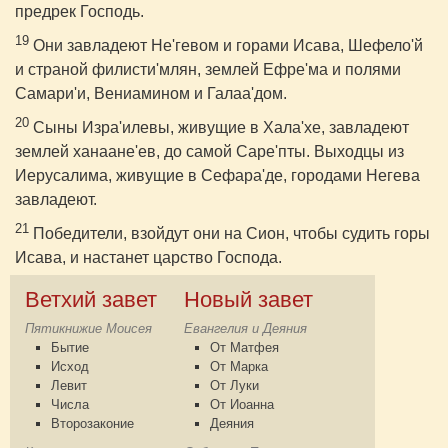
предрек Господь.
19
Они завладеют Не'гевом и горами Исава, Шефело'й
и страной филисти'млян, землей Ефре'ма и полями
Самари'и, Вениамином и Галаа'дом.
20
Сыны Изра'илевы, живущие в Хала'хе, завладеют
землей ханаане'ев, до самой Саре'пты. Выходцы из
Иерусалима, живущие в Сефара'де, городами Негева
завладеют.
21
Победители, взойдут они на Сион, чтобы судить горы
Исава, и настанет царство Господа.
Ветхий завет
Новый завет
Пятикнижие Моисея
Евангелия и Деяния
Бытие
От Матфея
Исход
От Марка
Левит
От Луки
Числа
От Иоанна
Второзаконие
Деяния