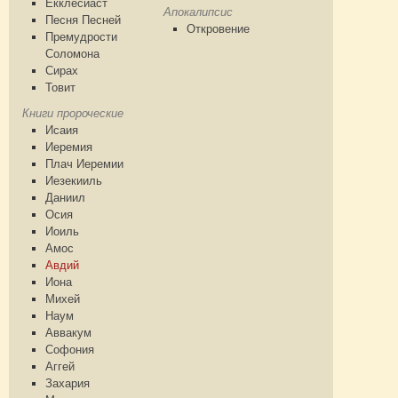
Екклесиаст
Апокалипсис
Песня Песней
Откровение
Премудрости
Соломона
Сирах
Товит
Книги пророческие
Исаия
Иеремия
Плач Иеремии
Иезекииль
Даниил
Осия
Иоиль
Амос
Авдий
Иона
Михей
Наум
Аввакум
Софония
Аггей
Захария