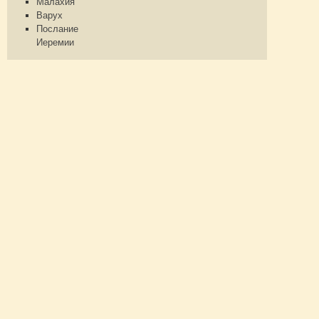
Малахия
Варух
Послание
Иеремии