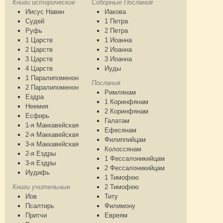
Книги исторические
Соборные Послания
Иисус Навин
Иакова
Судей
1 Петра
Руфь
2 Петра
1 Царств
1 Иоанна
2 Царств
2 Иоанна
3 Царств
3 Иоанна
4 Царств
Иуды
1 Паралипоменон
Послания
2 Паралипоменон
Римлянам
Ездра
1 Коринфянам
Неемия
2 Коринфянам
Есфирь
Галатам
1-я Маккавейская
Ефесянам
2-я Маккавейская
Филиппийцам
3-я Маккавейская
Колоссянам
2-я Ездры
1 Фессалоникийцам
3-я Ездры
2 Фессалоникийцам
Иудифь
1 Тимофею
Книги учительные
2 Тимофею
Иов
Титу
Псалтирь
Филимону
Притчи
Евреям