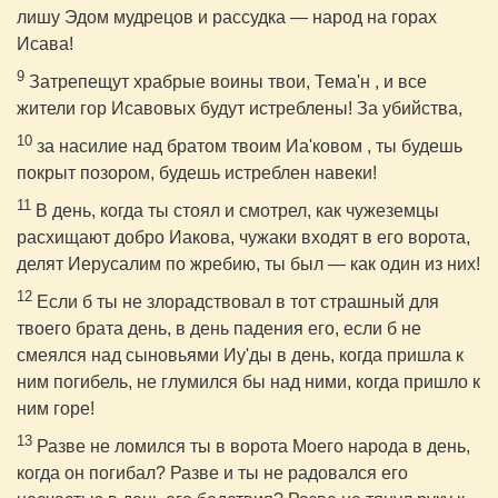
лишу Эдом мудрецов и рассудка — народ на горах
Исава!
9
Затрепещут храбрые воины твои, Тема'н , и все
жители гор Исавовых будут истреблены! За убийства,
10
за насилие над братом твоим Иа'ковом , ты будешь
покрыт позором, будешь истреблен навеки!
11
В день, когда ты стоял и смотрел, как чужеземцы
расхищают добро Иакова, чужаки входят в его ворота,
делят Иерусалим по жребию, ты был — как один из них!
12
Если б ты не злорадствовал в тот страшный для
твоего брата день, в день падения его, если б не
смеялся над сыновьями Иу'ды в день, когда пришла к
ним погибель, не глумился бы над ними, когда пришло к
ним горе!
13
Разве не ломился ты в ворота Моего народа в день,
когда он погибал? Разве и ты не радовался его