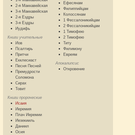
Ефесянам
2-я Маккавейская
Филиппийцам
3-я Маккавейская
Колоссянам
2-я Ездры
1 Фессалоникийцам
3-я Ездры
2 Фессалоникийцам
Иудифь
1 Тимофею
Книги учительные
2 Тимофею
Иов
Титу
Псалтирь
Филимону
Притчи
Евреям
Екклесиаст
Апокалипсис
Песня Песней
Откровение
Премудрости
Соломона
Сирах
Товит
Книги пророческие
Исаия
Иеремия
Плач Иеремии
Иезекииль
Даниил
Осия