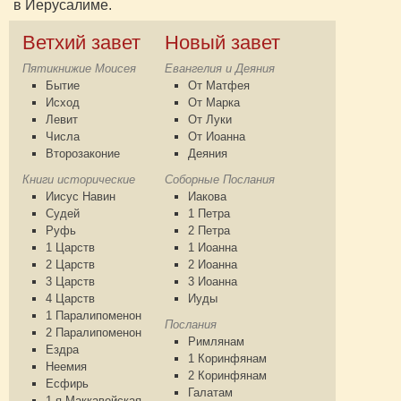
в Иерусалиме.
Ветхий завет
Новый завет
Пятикнижие Моисея
Евангелия и Деяния
Бытие
От Матфея
Исход
От Марка
Левит
От Луки
Числа
От Иоанна
Второзаконие
Деяния
Книги исторические
Соборные Послания
Иисус Навин
Иакова
Судей
1 Петра
Руфь
2 Петра
1 Царств
1 Иоанна
2 Царств
2 Иоанна
3 Царств
3 Иоанна
4 Царств
Иуды
1 Паралипоменон
Послания
2 Паралипоменон
Римлянам
Ездра
1 Коринфянам
Неемия
2 Коринфянам
Есфирь
Галатам
1-я Маккавейская