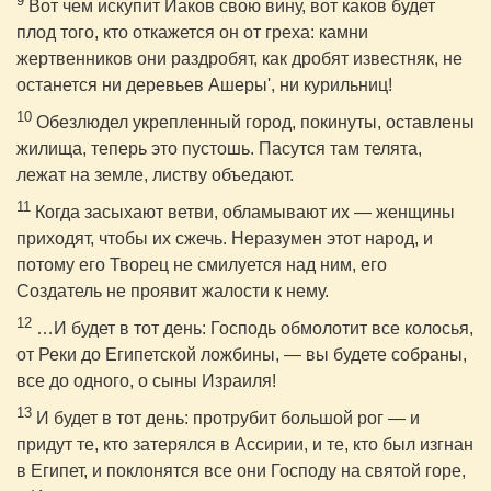
9
Вот чем искупит Иаков свою вину, вот каков будет
плод того, кто откажется он от греха: камни
жертвенников они раздробят, как дробят известняк, не
останется ни деревьев Ашеры', ни курильниц!
10
Обезлюдел укрепленный город, покинуты, оставлены
жилища, теперь это пустошь. Пасутся там телята,
лежат на земле, листву объедают.
11
Когда засыхают ветви, обламывают их — женщины
приходят, чтобы их сжечь. Неразумен этот народ, и
потому его Творец не смилуется над ним, его
Создатель не проявит жалости к нему.
12
…И будет в тот день: Господь обмолотит все колосья,
от Реки до Египетской ложбины, — вы будете собраны,
все до одного, о сыны Израиля!
13
И будет в тот день: протрубит большой рог — и
придут те, кто затерялся в Ассирии, и те, кто был изгнан
в Египет, и поклонятся все они Господу на святой горе,