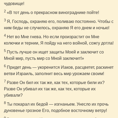
чудовище!
2
«В тот день о прекрасном винограднике пойте!
3
Я, Господь, охраняю его, поливаю постоянно. Чтобы с
ним беды не случилось, охраняю Я его днем и ночью!
4
Нет во Мне гнева. Но если произрастит он Мне
колючки и тернии, Я пойду на него войной, сожгу дотла!
5
Пусть лучше он ищет защиты Моей и заключит со
Мной мир, пусть мир со Мной заключит!»
6
Придет день — укоренится Иаков, расцветет, раскинет
ветви Израиль, заполнит весь мир урожаем своим!
7
Разве Он бил их так же, как тех, которые били их?
Разве Он убивал их так же, как тех, которые их
убивали?
8
Ты покарал их бедой — изгнаньем. Унесло их прочь
дуновенье грозное Его, подобное восточному ветру!