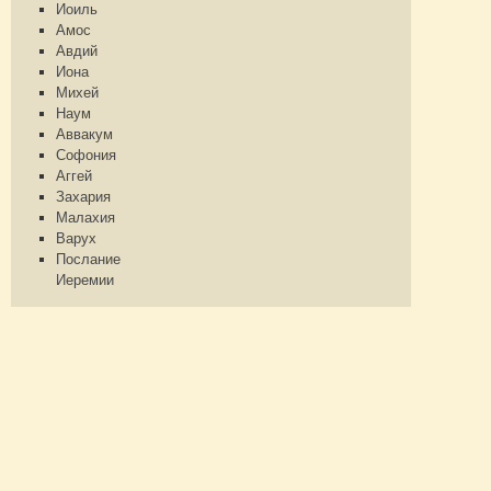
Иоиль
Амос
Авдий
Иона
Михей
Наум
Аввакум
Софония
Аггей
Захария
Малахия
Варух
Послание
Иеремии