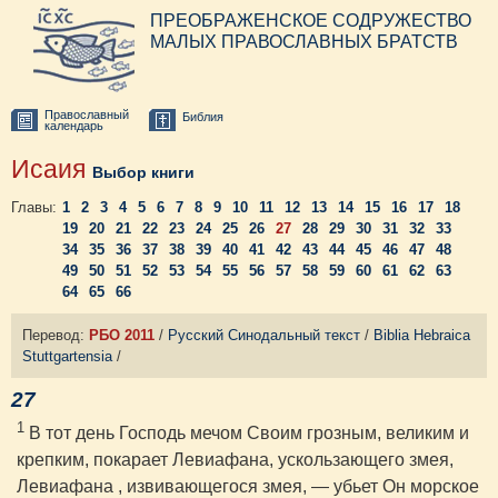
ПРЕОБРАЖЕНСКОЕ СОДРУЖЕСТВО
МАЛЫХ ПРАВОСЛАВНЫХ БРАТСТВ
Православный
Библия
календарь
Исаия
Выбор книги
Главы:
1
2
3
4
5
6
7
8
9
10
11
12
13
14
15
16
17
18
19
20
21
22
23
24
25
26
27
28
29
30
31
32
33
34
35
36
37
38
39
40
41
42
43
44
45
46
47
48
49
50
51
52
53
54
55
56
57
58
59
60
61
62
63
64
65
66
Перевод:
РБО 2011
/
Русский Синодальный текст
/
Biblia Hebraica
Stuttgartensia
/
27
1
В тот день Господь мечом Своим грозным, великим и
крепким, покарает Левиафана, ускользающего змея,
Левиафана , извивающегося змея, — убьет Он морское