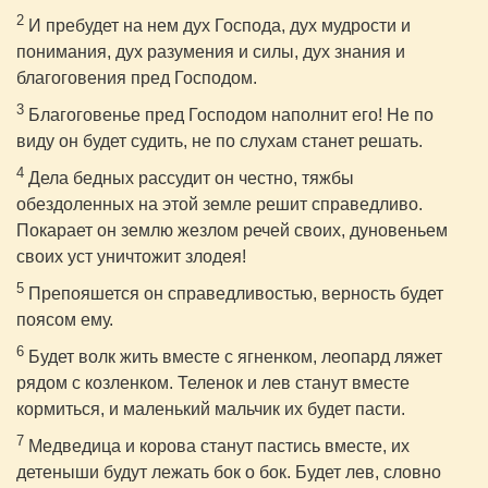
2
И пребудет на нем дух Господа, дух мудрости и
понимания, дух разумения и силы, дух знания и
благоговения пред Господом.
3
Благоговенье пред Господом наполнит его! Не по
виду он будет судить, не по слухам станет решать.
4
Дела бедных рассудит он честно, тяжбы
обездоленных на этой земле решит справедливо.
Покарает он землю жезлом речей своих, дуновеньем
своих уст уничтожит злодея!
5
Препояшется он справедливостью, верность будет
поясом ему.
6
Будет волк жить вместе с ягненком, леопард ляжет
рядом с козленком. Теленок и лев станут вместе
кормиться, и маленький мальчик их будет пасти.
7
Медведица и корова станут пастись вместе, их
детеныши будут лежать бок о бок. Будет лев, словно