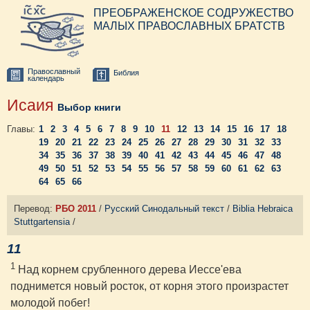
ПРЕОБРАЖЕНСКОЕ СОДРУЖЕСТВО
МАЛЫХ ПРАВОСЛАВНЫХ БРАТСТВ
Православный
Библия
календарь
Исаия
Выбор книги
Главы:
1
2
3
4
5
6
7
8
9
10
11
12
13
14
15
16
17
18
19
20
21
22
23
24
25
26
27
28
29
30
31
32
33
34
35
36
37
38
39
40
41
42
43
44
45
46
47
48
49
50
51
52
53
54
55
56
57
58
59
60
61
62
63
64
65
66
Перевод:
РБО 2011
/
Русский Синодальный текст
/
Biblia Hebraica
Stuttgartensia
/
11
1
Над корнем срубленного дерева Иессе'ева
поднимется новый росток, от корня этого произрастет
молодой побег!