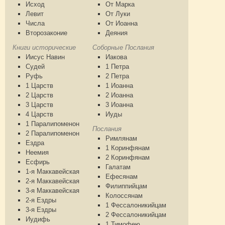
Исход
От Марка
Левит
От Луки
Числа
От Иоанна
Второзаконие
Деяния
Книги исторические
Соборные Послания
Иисус Навин
Иакова
Судей
1 Петра
Руфь
2 Петра
1 Царств
1 Иоанна
2 Царств
2 Иоанна
3 Царств
3 Иоанна
4 Царств
Иуды
1 Паралипоменон
Послания
2 Паралипоменон
Римлянам
Ездра
1 Коринфянам
Неемия
2 Коринфянам
Есфирь
Галатам
1-я Маккавейская
Ефесянам
2-я Маккавейская
Филиппийцам
3-я Маккавейская
Колоссянам
2-я Ездры
1 Фессалоникийцам
3-я Ездры
2 Фессалоникийцам
Иудифь
1 Тимофею