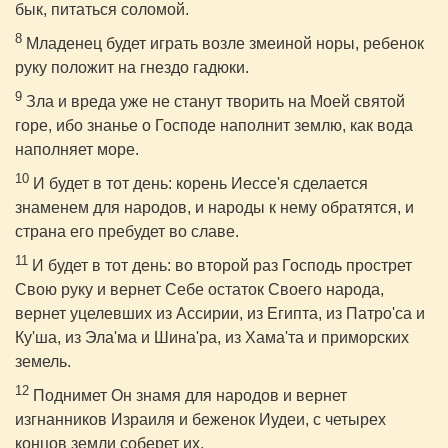
бык, питаться соломой.
8
Младенец будет играть возле змеиной норы, ребенок
руку положит на гнездо гадюки.
9
Зла и вреда уже не станут творить на Моей святой
горе, ибо знанье о Господе наполнит землю, как вода
наполняет море.
10
И будет в тот день: корень Иессе'я сделается
знаменем для народов, и народы к нему обратятся, и
страна его пребудет во славе.
11
И будет в тот день: во второй раз Господь прострет
Свою руку и вернет Себе остаток Своего народа,
вернет уцелевших из Ассирии, из Египта, из Патро'са и
Ку'ша, из Эла'ма и Шина'ра, из Хама'та и приморских
земель.
12
Поднимет Он знамя для народов и вернет
изгнанников Израиля и беженок Иудеи, с четырех
концов земли соберет их.