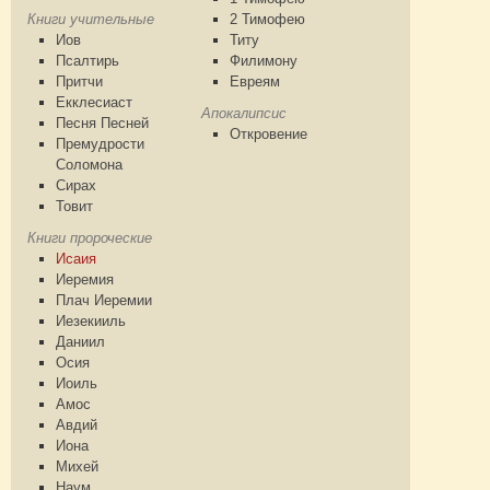
Книги учительные
2 Тимофею
Иов
Титу
Псалтирь
Филимону
Притчи
Евреям
Екклесиаст
Апокалипсис
Песня Песней
Откровение
Премудрости
Соломона
Сирах
Товит
Книги пророческие
Исаия
Иеремия
Плач Иеремии
Иезекииль
Даниил
Осия
Иоиль
Амос
Авдий
Иона
Михей
Наум