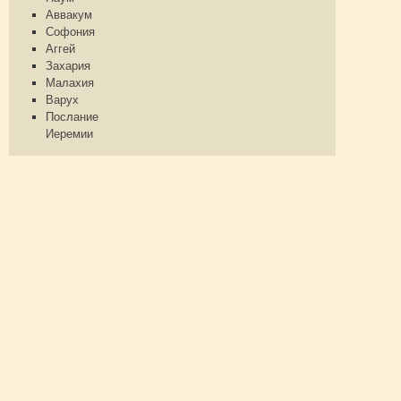
Аввакум
Софония
Аггей
Захария
Малахия
Варух
Послание
Иеремии