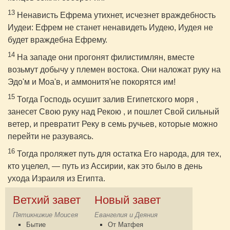
13
Ненависть Ефрема утихнет, исчезнет враждебность
Иудеи: Ефрем не станет ненавидеть Иудею, Иудея не
будет враждебна Ефрему.
14
На западе они прогонят филистимлян, вместе
возьмут добычу у племен востока. Они наложат руку на
Эдо'м и Моа'в, и аммонитя'не покорятся им!
15
Тогда Господь осушит залив Египетского моря ,
занесет Свою руку над Рекою , и пошлет Свой сильный
ветер, и превратит Реку в семь ручьев, которые можно
перейти не разуваясь.
16
Тогда проляжет путь для остатка Его народа, для тех,
кто уцелел, — путь из Ассирии, как это было в день
ухода Израиля из Египта.
Ветхий завет
Новый завет
Пятикнижие Моисея
Евангелия и Деяния
Бытие
От Матфея