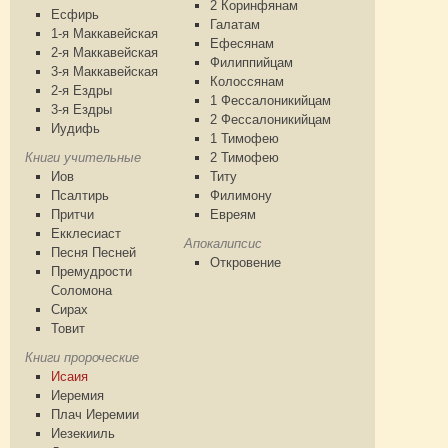
2 Коринфянам
Есфирь
Галатам
1-я Маккавейская
Ефесянам
2-я Маккавейская
Филиппийцам
3-я Маккавейская
Колоссянам
2-я Ездры
1 Фессалоникийцам
3-я Ездры
2 Фессалоникийцам
Иудифь
1 Тимофею
Книги учительные
2 Тимофею
Иов
Титу
Псалтирь
Филимону
Притчи
Евреям
Екклесиаст
Апокалипсис
Песня Песней
Откровение
Премудрости
Соломона
Сирах
Товит
Книги пророческие
Исаия
Иеремия
Плач Иеремии
Иезекииль