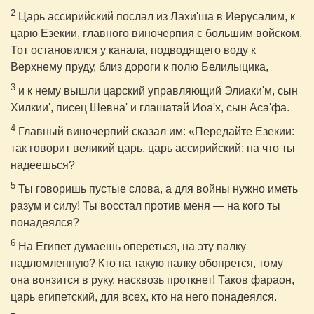
2
Царь ассирийский послал из Лахи'ша в Иерусалим, к
царю Езекии, главного виночерпия с большим войском.
Тот остановился у канала, подводящего воду к
Верхнему пруду, близ дороги к полю Белилыцика,
3
и к нему вышли царский управляющий Элиаки'м, сын
Хилкии', писец Шевна' и глашатай Иоа'х, сын Аса'фа.
4
Главный виночерпий сказал им: «Передайте Езекии:
так говорит великий царь, царь ассирийский: на что ты
надеешься?
5
Ты говоришь пустые слова, а для войны нужно иметь
разум и силу! Ты восстал против меня — на кого ты
понадеялся?
6
На Египет думаешь опереться, на эту палку
надломленную? Кто на такую палку обопрется, тому
она вонзится в руку, насквозь проткнет! Таков фараон,
царь египетский, для всех, кто на него понадеялся.