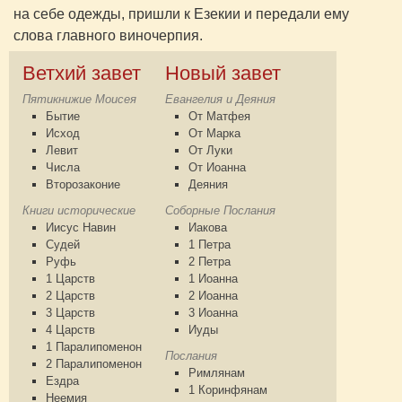
на себе одежды, пришли к Езекии и передали ему
слова главного виночерпия.
Ветхий завет
Новый завет
Пятикнижие Моисея
Евангелия и Деяния
Бытие
От Матфея
Исход
От Марка
Левит
От Луки
Числа
От Иоанна
Второзаконие
Деяния
Книги исторические
Соборные Послания
Иисус Навин
Иакова
Судей
1 Петра
Руфь
2 Петра
1 Царств
1 Иоанна
2 Царств
2 Иоанна
3 Царств
3 Иоанна
4 Царств
Иуды
1 Паралипоменон
Послания
2 Паралипоменон
Римлянам
Ездра
1 Коринфянам
Неемия