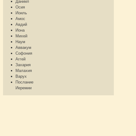
Даниил
Осия
Иоиль
Амос
Авдий
Иона
Михей
Наум
Аввакум
Софония
Аггей
Захария
Малахия
Варух
Послание
Иеремии