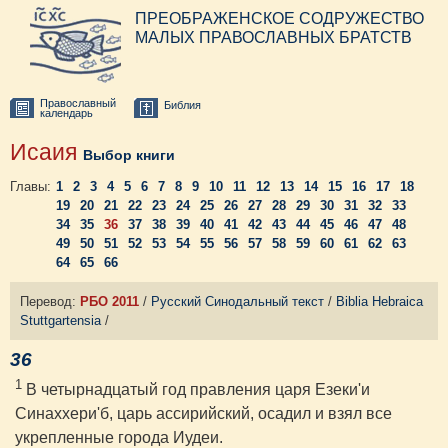
ПРЕОБРАЖЕНСКОЕ СОДРУЖЕСТВО
МАЛЫХ ПРАВОСЛАВНЫХ БРАТСТВ
Православный
Библия
календарь
Исаия
Выбор книги
Главы:
1
2
3
4
5
6
7
8
9
10
11
12
13
14
15
16
17
18
19
20
21
22
23
24
25
26
27
28
29
30
31
32
33
34
35
36
37
38
39
40
41
42
43
44
45
46
47
48
49
50
51
52
53
54
55
56
57
58
59
60
61
62
63
64
65
66
Перевод:
РБО 2011
/
Русский Синодальный текст
/
Biblia Hebraica
Stuttgartensia
/
36
1
В четырнадцатый год правления царя Езеки'и
Синаххери'б, царь ассирийский, осадил и взял все
укрепленные города Иудеи.