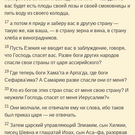
вас будет есть плоды своей лозы и своей смоковницы и
пить воду из своего колодца,
17
а потом я приду и заберу вас в другую страну —
такую же, как ваша, — в страну зерна и вина, в страну
хлеба и виноградников.
18
Пусть Езекия не вводит вас в заблуждение, говоря,
что Господь спасет вас. Разве боги других народов
спасли свои страны от царя ассирийского?
19
Где теперь боги Хама'та и Арпа'да, где боги
Сефарва'има? А Самарию разве спасли они от меня?
20
Кто из богов этих стран спас от меня свою страну? И
неужели Господь спасет от меня Иерусалим?»
21
Они молчали, не отвечали ему ни слова, ибо таков
был приказ царя — не отвечать.
22
Затем царский управляющий Элиаким, сын Хилкии,
писец Шевна и глашатай Иоах, сын Аса–фа, разорвав