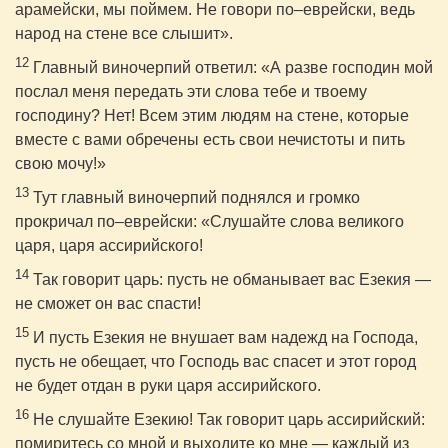
арамейски, мы поймем. Не говори по–еврейски, ведь
народ на стене все слышит».
12
Главный виночерпий ответил: «А разве господин мой
послал меня передать эти слова тебе и твоему
господину? Нет! Всем этим людям на стене, которые
вместе с вами обречены есть свои нечистоты и пить
свою мочу!»
13
Тут главный виночерпий поднялся и громко
прокричал по–еврейски: «Слушайте слова великого
царя, царя ассирийского!
14
Так говорит царь: пусть не обманывает вас Езекия —
не сможет он вас спасти!
15
И пусть Езекия не внушает вам надежд на Господа,
пусть не обещает, что Господь вас спасет и этот город
не будет отдан в руки царя ассирийского.
16
Не слушайте Езекию! Так говорит царь ассирийский:
помиритесь со мной и выходите ко мне — каждый из