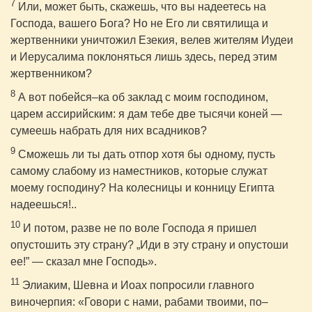
7
Или, может быть, скажешь, что вы надеетесь на
Господа, вашего Бога? Но не Его ли святилища и
жертвенники уничтожил Езекия, велев жителям Иудеи
и Иерусалима поклоняться лишь здесь, перед этим
жертвенником?
8
А вот побейся–ка об заклад с моим господином,
царем ассирийским: я дам тебе две тысячи коней —
сумеешь набрать для них всадников?
9
Сможешь ли ты дать отпор хотя бы одному, пусть
самому слабому из наместников, которые служат
моему господину? На колесницы и конницу Египта
надеешься!..
10
И потом, разве не по воле Господа я пришел
опустошить эту страну? „Иди в эту страну и опустоши
ее!” — сказал мне Господь».
11
Элиаким, Шевна и Иоах попросили главного
виночерпия: «Говори с нами, рабами твоими, по–