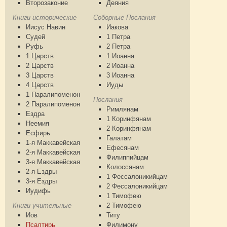
Второзаконие
Деяния
Книги исторические
Соборные Послания
Иисус Навин
Иакова
Судей
1 Петра
Руфь
2 Петра
1 Царств
1 Иоанна
2 Царств
2 Иоанна
3 Царств
3 Иоанна
4 Царств
Иуды
1 Паралипоменон
Послания
2 Паралипоменон
Римлянам
Ездра
1 Коринфянам
Неемия
2 Коринфянам
Есфирь
Галатам
1-я Маккавейская
Ефесянам
2-я Маккавейская
Филиппийцам
3-я Маккавейская
Колоссянам
2-я Ездры
1 Фессалоникийцам
3-я Ездры
2 Фессалоникийцам
Иудифь
1 Тимофею
Книги учительные
2 Тимофею
Иов
Титу
Псалтирь
Филимону