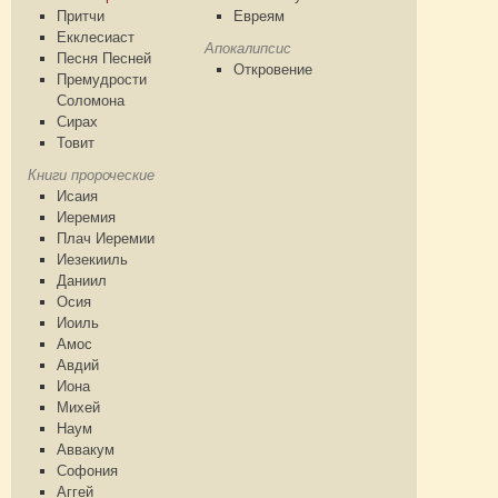
Притчи
Евреям
Екклесиаст
Апокалипсис
Песня Песней
Откровение
Премудрости
Соломона
Сирах
Товит
Книги пророческие
Исаия
Иеремия
Плач Иеремии
Иезекииль
Даниил
Осия
Иоиль
Амос
Авдий
Иона
Михей
Наум
Аввакум
Софония
Аггей