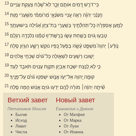
13
כִּֽי־דֹרֵ֣שׁ דָּ֭מִים אֹותָ֣ם זָכָ֑ר לֹֽא־שָׁ֝כַ֗ח צַעֲקַ֥ת עֲנִיִּים
14
חָֽנְנֵ֬נִי יְהוָ֗ה רְאֵ֣ה עָ֭נְיִי מִשֹּׂנְאָ֑י מְ֝רֹומְמִ֗י מִשַּׁ֥עֲרֵי מָֽוֶת׃
15
לְמַ֥עַן אֲסַפְּרָ֗ה כָּֽל־תְּהִלָּ֫תֶ֥יךָ בְּשַֽׁעֲרֵ֥י בַת־צִיֹּ֑ון אָ֝גִ֗ילָה בִּישׁוּעָתֶֽךָ׃
16
טָבְע֣וּ גֹ֭ויִם בְּשַׁ֣חַת עָשׂ֑וּ בְּרֶֽשֶׁת־ז֥וּ טָ֝מָ֗נוּ נִלְכְּדָ֥ה רַגְלָֽם׃
17
נֹ֤ודַ֨ע׀ יְהוָה֮ מִשְׁפָּ֪ט עָ֫שָׂ֥ה בְּפֹ֣עַל כַּ֭פָּיו נֹוקֵ֣שׁ רָשָׁ֑ע הִגָּיֹ֥ון סֶֽלָה׃
18
יָשׁ֣וּבוּ רְשָׁעִ֣ים לִשְׁאֹ֑ולָה כָּל־גֹּ֝ויִ֗ם שְׁכֵחֵ֥י אֱלֹהִֽים׃
19
כִּ֤י לֹ֣א לָ֭נֶצַח יִשָּׁכַ֣ח אֶבְיֹ֑ון תִּקְוַ֥ת עֲנָוִים תֹּאבַ֥ד לָעַֽד׃
20
קוּמָ֣ה יְ֭הוָה אַל־יָעֹ֣ז אֱנֹ֑ושׁ יִשָּׁפְט֥וּ גֹ֝ויִ֗ם עַל־פָּנֶֽיךָ׃
21
שִׁ֘יתָ֤ה יְהוָ֨ה׀ מֹורָ֗ה לָ֫הֶ֥ם יֵדְע֥וּ גֹויִ֑ם אֱנֹ֖ושׁ הֵ֣מָּה סֶּֽלָה׃
Ветхий завет
Новый завет
Пятикнижие Моисея
Евангелия и Деяния
Бытие
От Матфея
Исход
От Марка
Левит
От Луки
Числа
От Иоанна