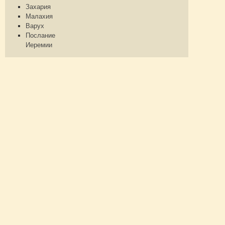
Захария
Малахия
Варух
Послание
Иеремии