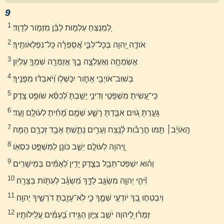
9
1
לַ֭מְנַצֵּחַ עַלְמ֥וּת לַבֵּ֗ן מִזְמֹ֥ור לְדָוִֽד׃
2
אֹודֶ֣ה יְ֭הוָה בְּכָל־לִבִּ֑י אֲ֝סַפְּרָ֗ה כָּל־נִפְלְאֹותֶֽיךָ׃
3
אֶשְׂמְחָ֣ה וְאֶעֶלְצָ֣ה בָ֑ךְ אֲזַמְּרָ֖ה שִׁמְךָ֣ עֶלְיֹֽון׃
4
בְּשׁוּב־אֹויְבַ֥י אָחֹ֑ור יִכָּשְׁל֥וּ וְ֝יֹאבְד֗וּ מִפָּנֶֽיךָ׃
5
כִּֽי־עָ֭שִׂיתָ מִשְׁפָּטִ֣י וְדִינִ֑י יָשַׁ֥בְתָּ לְ֝כִסֵּ֗א שֹׁופֵ֥ט צֶֽדֶק׃
6
גָּעַ֣רְתָּ גֹ֭ויִם אִבַּ֣דְתָּ רָשָׁ֑ע שְׁמָ֥ם מָ֝חִ֗יתָ לְעֹולָ֥ם וָעֶֽד׃
7
הָֽאֹויֵ֨ב׀ תַּ֥מּוּ חֳרָבֹ֗ות לָ֫נֶ֥צַח וְעָרִ֥ים נָתַ֑שְׁתָּ אָבַ֖ד זִכְרָ֣ם הֵֽמָּה׃
8
וַֽ֭יהוָה לְעֹולָ֣ם יֵשֵׁ֑ב כֹּונֵ֖ן לַמִּשְׁפָּ֣ט כִּסְאֹֽו׃
9
וְה֗וּא יִשְׁפֹּֽט־תֵּבֵ֥ל בְּצֶ֑דֶק יָדִ֥ין לְ֝אֻמִּ֗ים בְּמֵישָׁרִֽים׃
10
וִ֘יהִ֤י יְהוָ֣ה מִשְׂגָּ֣ב לַדָּ֑ךְ מִ֝שְׂגָּ֗ב לְעִתֹּ֥ות בַּצָּרָֽה׃
11
וְיִבְטְח֣וּ בְ֭ךָ יֹודְעֵ֣י שְׁמֶ֑ךָ כִּ֤י לֹֽא־עָזַ֖בְתָּ דֹרְשֶׁ֣יךָ יְהוָֽה׃
12
זַמְּר֗וּ לַ֭יהוָה יֹשֵׁ֣ב צִיֹּ֑ון הַגִּ֥ידוּ בָ֝עַמִּ֗ים עֲלִֽילֹותָֽיו׃