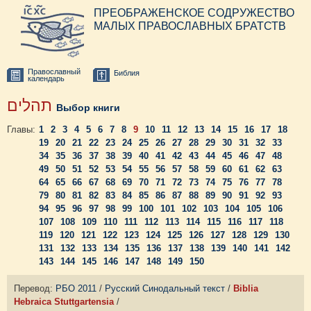
ПРЕОБРАЖЕНСКОЕ СОДРУЖЕСТВО
МАЛЫХ ПРАВОСЛАВНЫХ БРАТСТВ
Православный
Библия
календарь
תהלים
Выбор книги
Главы:
1
2
3
4
5
6
7
8
9
10
11
12
13
14
15
16
17
18
19
20
21
22
23
24
25
26
27
28
29
30
31
32
33
34
35
36
37
38
39
40
41
42
43
44
45
46
47
48
49
50
51
52
53
54
55
56
57
58
59
60
61
62
63
64
65
66
67
68
69
70
71
72
73
74
75
76
77
78
79
80
81
82
83
84
85
86
87
88
89
90
91
92
93
94
95
96
97
98
99
100
101
102
103
104
105
106
107
108
109
110
111
112
113
114
115
116
117
118
119
120
121
122
123
124
125
126
127
128
129
130
131
132
133
134
135
136
137
138
139
140
141
142
143
144
145
146
147
148
149
150
Перевод:
РБО 2011
/
Русский Синодальный текст
/
Biblia
Hebraica Stuttgartensia
/