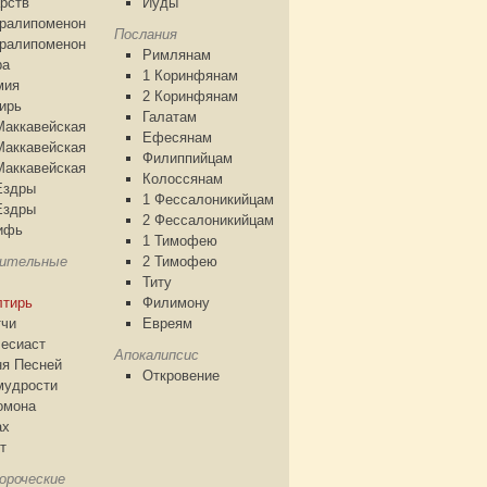
рств
Иуды
аралипоменон
Послания
аралипоменон
Римлянам
ра
1 Коринфянам
мия
2 Коринфянам
ирь
Галатам
Маккавейская
Ефесянам
Маккавейская
Филиппийцам
Маккавейская
Колоссянам
Ездры
1 Фессалоникийцам
Ездры
2 Фессалоникийцам
ифь
1 Тимофею
чительные
2 Тимофею
Титу
лтирь
Филимону
тчи
Евреям
есиаст
Апокалипсис
я Песней
Откровение
мудрости
омона
ах
т
ороческие