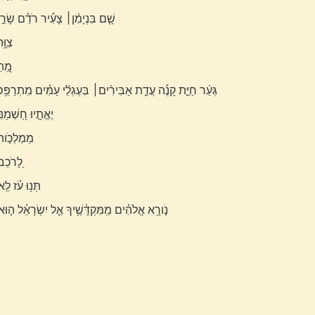
שָׁ֤ם בִּנְיָמִ֨ן׀ צָעִ֡יר רֹדֵ֗ם שָׂרֵ֣י י
צִוָּ֥
מֵֽ֭ה
גְּעַ֨ר חַיַּ֪ת קָנֶ֡ה עֲדַ֤ת אַבִּירִ֨ים׀ בְּעֶגְלֵ֬י עַמִּ֗ים מִתְרַפֵּ֥ס ב
יֶאֱתָ֣יוּ חַ֭שְׁמַנ
מַמְלְכֹ֣ות 
לָ֭רֹכֵב 
תְּנ֥וּ עֹ֗ז לֵֽא
נֹ֤ורָ֥א אֱלֹהִ֗ים מִֽמִּקְדָּ֫שֶׁ֥יךָ אֵ֤ל יִשְׂרָאֵ֗ל ה֤ו