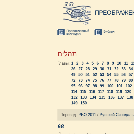
ПРЕОБРАЖЕ
Православный
Библия
календарь
תהלים
Главы:
1
2
3
4
5
6
7
8
9
10
11
1
26
27
28
29
30
31
32
33
34
49
50
51
52
53
54
55
56
57
72
73
74
75
76
77
78
79
80
95
96
97
98
99
100
101
102
114
115
116
117
118
119
120
132
133
134
135
136
137
138
149
150
Перевод:
РБО 2011
/
Русский Синодаль
68
1