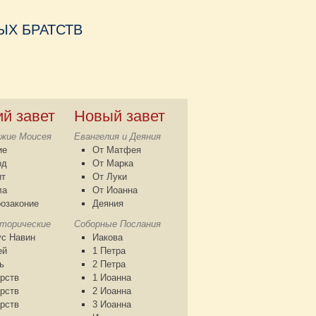
Х БРАТСТВ
ий завет
Новый завет
жие Моисея
Евангелия и Деяния
ие
От Матфея
од
От Марка
ит
От Луки
ла
От Иоанна
озаконие
Деяния
сторические
Соборные Послания
с Навин
Иакова
ей
1 Петра
ь
2 Петра
рств
1 Иоанна
рств
2 Иоанна
рств
3 Иоанна