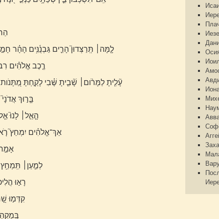
Иса
Иер
Пла
הַר־
Иез
Дан
לָ֤מָּה׀ תְּֽרַצְּדוּן֮ הָרִ֪ים גַּבְנֻ֫נִּ֥ים הָהָ֗ר חָמַ֣
Оси
Иои
רֶ֤כֶב אֱלֹהִ֗ים רִבֹּתַ
Амо
Авд
עָ֘לִ֤יתָ לַמָּרֹ֨ום׀ שָׁ֘בִ֤יתָ שֶּׁ֗בִי לָקַ֣חְתָּ מַ֭תָּנֹות
Ион
בָּ֤ר֣וּךְ אֲדֹנָי֮
Мих
Нау
הָ֤אֵ֣ל׀ לָנוּ֮ אֵ֤ל 
Авв
Соф
אַךְ־אֱלֹהִ֗ים יִמְחַץ֮ רֹ֤אשׁ 
Агге
Зах
אָמַ֣ר 
Мал
Вар
לְמַ֤עַן׀ תִּֽמְחַ֥ץ רַ
Пос
רָא֣וּ הֲלִיכֹ
Иер
קִדְּמ֣וּ שׁ֭
בְּֽ֭מַקְה