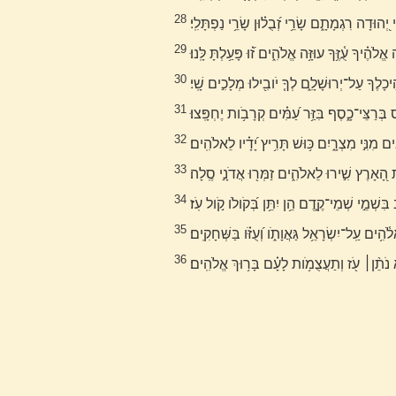
28
ְ֭הוּדָה רִגְמָתָ֑ם שָׂרֵ֥י זְ֝בֻל֗וּן שָׂרֵ֥י נַפְתָּלִֽי׃
29
ה אֱלֹהֶ֗יךָ עֻ֫זֶּ֥ךָ עוּזָּ֥ה אֱלֹהִ֑ים ז֝֗וּ פָּעַ֥לְתָּ לָּֽנוּ׃
30
ֵיכָלֶךָ עַל־יְרוּשָׁלִָ֑ם לְךָ֤ יֹובִ֖ילוּ מְלָכִ֣ים שָֽׁי׃
31
ְּרַצֵּי־כָ֑סֶף בִּזַּ֥ר עַ֝מִּ֗ים קְרָבֹ֥ות יֶחְפָּֽצוּ׃
32
ִּים מִנִּ֣י מִצְרָ֑יִם כּ֥וּשׁ תָּרִ֥יץ יָ֝דָ֗יו לֵאלֹהִֽים׃
33
הָ֭אָרֶץ שִׁ֣ירוּ לֵאלֹהִ֑ים זַמְּר֖וּ אֲדֹנָ֣י סֶֽלָה׃
34
בִּשְׁמֵ֣י שְׁמֵי־קֶ֑דֶם הֵ֥ן יִתֵּ֥ן בְּ֝קֹולֹו קֹ֣ול עֹֽז׃
35
לֹ֫הִ֥ים עַֽל־יִשְׂרָאֵ֥ל גַּאֲוָתֹ֑ו וְ֝עֻזֹּ֗ו בַּשְּׁחָקִֽים׃
36
ּא נֹתֵ֨ן׀ עֹ֖ז וְתַעֲצֻמֹ֥ות לָעָ֗ם בָּר֥וּךְ אֱלֹהִֽים׃