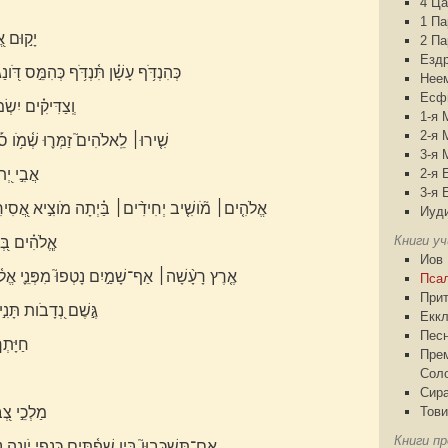
4 Ца
1 П
יָק֣וּם אֱ֭
2 П
Езд
כְּהִנְדֹּ֥ף עָשָׁ֗ן תִּ֫נְדֹּ֥ף כְּהִמֵּ֣ס דֹּ֭
Нее
Есф
וְֽצַדִּיקִ֗ים יִשְׂ
1-я 
2-я 
שִׁ֤ירוּ׀ לֵֽאלֹהִים֮ זַמְּר֪וּ שְׁ֫מֹ֥ו סֹ֡לּ
3-я 
אֲבִ֣י יְ֭ת
2-я 
3-я 
אֱלֹהִ֤ים׀ מֹ֘ושִׁ֤יב יְחִידִ֨ים׀ בַּ֗יְתָה מֹוצִ֣יא אֲ֭סִירִים
Иуд
Книги у
אֱֽלֹהִ֗ים בְּ֭
Иов
אֶ֤רֶץ רָעָ֨שָׁה׀ אַף־שָׁמַ֣יִם נָטְפוּ֮ מִפְּנֵ֪י אֱלֹ֫הִ֥
Пса
При
גֶּ֣שֶׁם נְ֭דָבֹות תָּנִ֣י
Еккл
Песн
חַיָּתְך
Пре
Сол
Сир
מַלְכֵ֣י צְ֭ב
Тови
Книги пр
אִֽם־תִּשְׁכְּבוּן֮ בֵּ֪ין שְׁפַ֫תָּ֥יִם כַּנְפֵ֣י יֹ֭ונָ