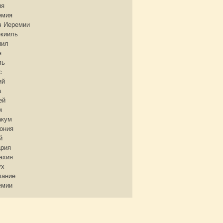
ия
емия
ч Иеремии
екииль
иил
я
ль
с
ий
а
ей
м
акум
ония
й
ария
ахия
ух
лание
емии