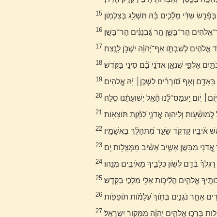
15
בְּפָ֘רֵ֤שׂ שַׁדַּ֓י מְלָ֘כִ֤ים בָּ֗הּ תַּשְׁלֵ֥ג בְּצַלְמֹֽון׃
16
אֱ֭לֹהִים הַר־בָּשָׁ֑ן הַ֥ר גַּ֝בְנֻנִּ֗ים הַר־בָּשָֽׁן׃
17
ד אֱלֹהִ֣ים לְשִׁבְתֹּ֑ו אַף־יְ֝הוָ֗ה יִשְׁכֹּ֥ן לָנֶֽצַח׃
18
֣יִם אַלְפֵ֣י שִׁנְאָ֑ן אֲדֹנָ֥י בָ֝֗ם סִינַ֥י בַּקֹּֽדֶשׁ׃
19
 בָּאָדָ֑ם וְאַ֥ף סֹ֝ורְרִ֗ים לִשְׁכֹּ֤ן׀ יָ֬הּ אֱלֹהִֽים׃
20
 יֹ֤ום׀ יֹ֥ום יַֽעֲמָס־לָ֗נוּ הָ֘אֵ֤ל יְֽשׁוּעָתֵ֬נוּ סֶֽלָה׃
21
לְֽמֹושָׁ֫עֹ֥ות וְלֵיהוִ֥ה אֲדֹנָ֑י לַ֝מָּ֗וֶת תֹּוצָאֹֽות׃
22
אֹ֫יְבָ֥יו קָדְקֹ֥ד שֵׂעָ֑ר מִ֝תְהַלֵּ֗ךְ בַּאֲשָׁמָֽיו׃
23
אֲ֭דֹנָי מִבָּשָׁ֣ן אָשִׁ֑יב אָ֝שִׁ֗יב מִֽמְּצֻלֹ֥ות יָֽם׃
24
גְלְךָ֗ בְּ֫דָ֥ם לְשֹׁ֥ון כְּלָבֶ֑יךָ מֵאֹיְבִ֥ים מִנֵּֽהוּ׃
25
ותֶ֣יךָ אֱלֹהִ֑ים הֲלִ֘יכֹ֤ות אֵלִ֖י מַלְכִּ֣י בַקֹּֽדֶשׁ׃
26
ָרִים אַחַ֣ר נֹגְנִ֑ים בְּתֹ֥וךְ עֲ֝לָמֹ֗ות תֹּופֵפֹֽות׃
27
ֵלֹות בָּרְכ֣וּ אֱלֹהִ֑ים יְ֝הוָ֗ה מִמְּקֹ֥ור יִשְׂרָאֵֽל׃