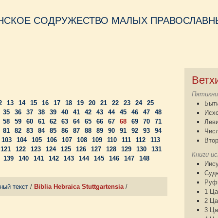
НСКОЕ СОДРУЖЕСТВО МАЛЫХ ПРАВОСЛАВНЫ
Ветх
Пятикни
2
13
14
15
16
17
18
19
20
21
22
23
24
25
Быт
35
36
37
38
39
40
41
42
43
44
45
46
47
48
Исх
58
59
60
61
62
63
64
65
66
67
68
69
70
71
Лев
81
82
83
84
85
86
87
88
89
90
91
92
93
94
Чис
103
104
105
106
107
108
109
110
111
112
113
Втор
121
122
123
124
125
126
127
128
129
130
131
Книги и
139
140
141
142
143
144
145
146
147
148
Иису
Суд
Руф
ный текст
/
Biblia Hebraica Stuttgartensia
/
1 Ца
2 Ца
3 Ца