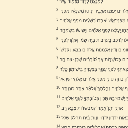
לַמְנַצֵּ֥חַ לְדָוִ֗ד מִזְמֹ֥ור שִֽׁיר׃
2
לֹהִים יָפ֣וּצוּ אֹויְבָ֑יו וְיָנ֥וּסוּ מְ֝שַׂנְאָ֗יו מִפָּנָֽיו׃
3
ונַג מִפְּנֵי־אֵ֑שׁ יֹאבְד֥וּ רְ֝שָׁעִ֗ים מִפְּנֵ֥י אֱלֹהִֽים׃
4
מְח֣וּ יַֽ֭עַלְצוּ לִפְנֵ֥י אֱלֹהִ֗ים וְיָשִׂ֥ישׂוּ בְשִׂמְחָֽה׃
5
וּ לָרֹכֵ֣ב בָּ֭עֲרָבֹות בְּיָ֥הּ שְׁמֹ֗ו וְעִלְז֥וּ לְפָנָֽיו׃
6
ֹומִים וְדַיַּ֣ן אַלְמָנֹ֑ות אֱ֝לֹהִ֗ים בִּמְעֹ֥ון קָדְשֹֽׁו׃
7
 בַּכֹּושָׁרֹ֑ות אַ֥ךְ סֹ֝ורֲרִ֗ים שָׁכְנ֥וּ צְחִיחָֽה׃
8
צֵאתְךָ לִפְנֵ֣י עַמֶּ֑ךָ בְּצַעְדְּךָ֖ בִֽישִׁימֹ֣ון סֶֽלָה׃
9
ים זֶ֥ה סִינַ֑י מִפְּנֵ֥י אֱ֝לֹהִ֗ים אֱלֹהֵ֥י יִשְׂרָאֵֽל׃
10
ף אֱלֹהִ֑ים נַחֲלָתְךָ֥ וְ֝נִלְאָ֗ה אַתָּ֥ה כֹֽונַנְתָּֽהּ׃
11
ָ֥ יָֽשְׁבוּ־בָ֑הּ תָּ֤כִ֥ין בְּטֹובָתְךָ֖ לֶעָנִ֣י אֱלֹהִֽים׃
12
אֲדֹנָ֥י יִתֶּן־אֹ֑מֶר הַֽ֝מְבַשְּׂרֹ֗ות צָבָ֥א רָֽב׃
13
ָאֹות יִדֹּד֣וּן יִדֹּד֑וּן וּנְוַת בַּ֝֗יִת תְּחַלֵּ֥ק שָׁלָֽל׃
14
ה נֶחְפָּ֣ה בַכֶּ֑סֶף וְ֝אֶבְרֹותֶ֗יהָ בִּֽירַקְרַ֥ק חָרֽוּץ׃