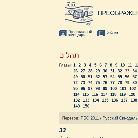
ПРЕОБРАЖЕ
Православный
Библия
календарь
תהלים
Главы:
1
2
3
4
5
6
7
8
9
10
11
1
26
27
28
29
30
31
32
33
34
49
50
51
52
53
54
55
56
57
72
73
74
75
76
77
78
79
80
95
96
97
98
99
100
101
102
114
115
116
117
118
119
120
132
133
134
135
136
137
138
149
150
Перевод:
РБО 2011
/
Русский Синодаль
33
1