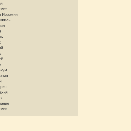
ия
емия
ч Иеремии
екииль
иил
я
ль
с
ий
а
ей
м
акум
ония
й
ария
ахия
ух
лание
емии