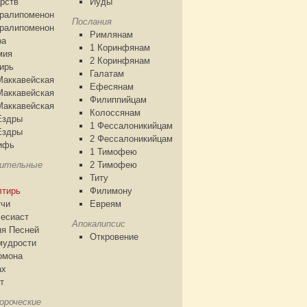
рств
Иуды
аралипоменон
Послания
аралипоменон
Римлянам
ра
1 Коринфянам
мия
2 Коринфянам
ирь
Галатам
Маккавейская
Ефесянам
Маккавейская
Филиппийцам
Маккавейская
Колоссянам
Ездры
1 Фессалоникийцам
Ездры
2 Фессалоникийцам
ифь
1 Тимофею
чительные
2 Тимофею
Титу
лтирь
Филимону
тчи
Евреям
есиаст
Апокалипсис
я Песней
Откровение
мудрости
омона
ах
т
ороческие