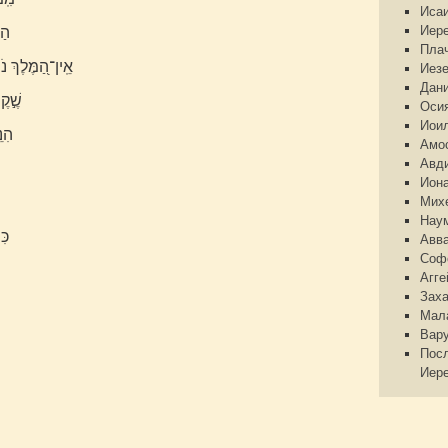
Иса
Иер
הַי
Пла
אֵֽין־הַ֭מֶּלֶךְ נֹו
Иез
Дан
שֶׁ֣קֶ
Оси
Иои
הִנּ
Амо
Авд
Ион
Мих
Нау
כִּ
Авв
Соф
Агге
Зах
Мал
Вар
Пос
Иер