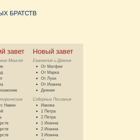
Х БРАТСТВ
ий завет
Новый завет
жие Моисея
Евангелия и Деяния
ие
От Матфея
од
От Марка
ит
От Луки
ла
От Иоанна
озаконие
Деяния
сторические
Соборные Послания
с Навин
Иакова
ей
1 Петра
ь
2 Петра
рств
1 Иоанна
рств
2 Иоанна
рств
3 Иоанна