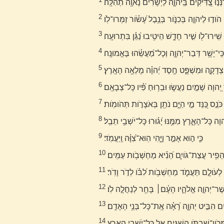
נְּנ֣וּ צַ֭דִּיקִים בַּֽיהוָ֑ה לַ֝יְשָׁרִ֗ים נָאוָ֥ה תְהִלָּֽה׃
2
הֹוד֣וּ לַיהוָ֣ה בְּכִנֹּ֑ור בְּנֵ֥בֶל עָ֝שֹׂ֗ור זַמְּרוּ־לֹֽו׃
3
שִֽׁירוּ־לֹ֖ו שִׁ֣יר חָדָ֑שׁ הֵיטִ֥יבוּ נַ֝גֵּ֗ן בִּתְרוּעָֽה׃
4
כִּֽי־יָשָׁ֥ר דְּבַר־יְהוָ֑ה וְכָל־מַ֝עֲשֵׂ֗הוּ בֶּאֱמוּנָֽה׃
5
ְדָקָ֣ה וּמִשְׁפָּ֑ט חֶ֥סֶד יְ֝הוָ֗ה מָלְאָ֥ה הָאָֽרֶץ׃
6
יְ֭הוָה שָׁמַ֣יִם נַעֲשׂ֑וּ וּבְר֥וּחַ פִּ֝֗יו כָּל־צְבָאָֽם׃
7
כֹּנֵ֣ס כַּ֭נֵּד מֵ֣י הַיָּ֑ם נֹתֵ֖ן בְּאֹצָרֹ֣ות תְּהֹומֹֽות׃
8
ְהוָה כָּל־הָאָ֑רֶץ מִמֶּ֥נּוּ יָ֝ג֗וּרוּ כָּל־יֹשְׁבֵ֥י תֵבֵֽל׃
9
כִּ֤י ה֣וּא אָמַ֣ר וַיֶּ֑הִי הֽוּא־צִ֝וָּ֗ה וַֽיַּעֲמֹֽד׃
10
 הֵפִ֥יר עֲצַת־גֹּויִ֑ם הֵ֝נִ֗יא מַחְשְׁבֹ֥ות עַמִּֽים׃
11
לְעֹולָ֣ם תַּעֲמֹ֑ד מַחְשְׁבֹ֥ות לִ֝בֹּ֗ו לְדֹ֣ר וָדֹֽר׃
12
ֲשֶׁר־יְהוָ֣ה אֱלֹהָ֑יו הָעָ֓ם׀ בָּחַ֖ר לְנַחֲלָ֣ה לֹֽו׃
13
יִם הִבִּ֣יט יְהוָ֑ה רָ֝אָ֗ה אֶֽת־כָּל־בְּנֵ֥י הָאָדָֽם׃
14
ְּכֹון־שִׁבְתֹּ֥ו הִשְׁגִּ֑יחַ אֶ֖ל כָּל־יֹשְׁבֵ֣י הָאָֽרֶץ׃