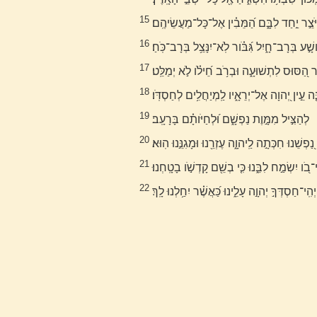
15
ֹּצֵ֣ר יַ֣חַד לִבָּ֑ם הַ֝מֵּבִ֗ין אֶל־כָּל־מַעֲשֵׂיהֶֽם׃
16
שָׁ֣ע בְּרָב־חָ֑יִל גִּ֝בֹּ֗ור לֹֽא־יִנָּצֵ֥ל בְּרָב־כֹּֽחַ׃
17
ר הַ֭סּוּס לִתְשׁוּעָ֑ה וּבְרֹ֥ב חֵ֝ילֹ֗ו לֹ֣א יְמַלֵּֽט׃
18
ֵ֤ה עֵ֣ין יְ֭הוָה אֶל־יְרֵאָ֑יו לַֽמְיַחֲלִ֥ים לְחַסְדֹּֽו׃
19
לְהַצִּ֣יל מִמָּ֣וֶת נַפְשָׁ֑ם וּ֝לְחַיֹּותָ֗ם בָּרָעָֽב׃
20
נַ֭פְשֵׁנוּ חִכְּתָ֣ה לַֽיהוָ֑ה עֶזְרֵ֖נוּ וּמָגִנֵּ֣נוּ הֽוּא׃
21
י־בֹ֭ו יִשְׂמַ֣ח לִבֵּ֑נוּ כִּ֤י בְשֵׁ֖ם קָדְשֹׁ֣ו בָטָֽחְנוּ׃
22
יְהִֽי־חַסְדְּךָ֣ יְהוָ֣ה עָלֵ֑ינוּ כַּ֝אֲשֶׁ֗ר יִחַ֥לְנוּ לָֽךְ׃