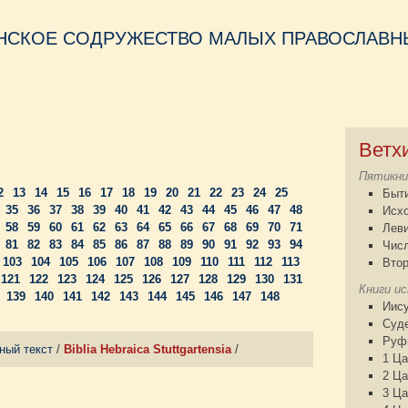
НСКОЕ СОДРУЖЕСТВО МАЛЫХ ПРАВОСЛАВНЫ
Ветх
Пятикни
2
13
14
15
16
17
18
19
20
21
22
23
24
25
Быт
35
36
37
38
39
40
41
42
43
44
45
46
47
48
Исх
58
59
60
61
62
63
64
65
66
67
68
69
70
71
Лев
81
82
83
84
85
86
87
88
89
90
91
92
93
94
Чис
103
104
105
106
107
108
109
110
111
112
113
Втор
121
122
123
124
125
126
127
128
129
130
131
Книги и
139
140
141
142
143
144
145
146
147
148
Иису
Суд
Руф
ный текст
/
Biblia Hebraica Stuttgartensia
/
1 Ца
2 Ца
3 Ца