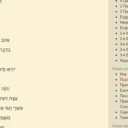
4 Ца
רַ
1 П
2 П
Езд
Нее
Есф
1-я 
2-я 
אֹ֭הֵב צ
3-я 
בִּדְבַ֣ר 
2-я 
3-я 
Иуд
Книги у
יִֽירְא֣וּ מֵ֭י
Иов
Пса
При
יְֽהוָ֗ה
Еккл
Песн
עֲצַ֣ת יְ֭הוָה 
Пре
Сол
אַשְׁרֵ֣י הַ֭גֹּוי א
Сир
מִ֭שָּׁמַ
Тови
Книги пр
מִֽמ