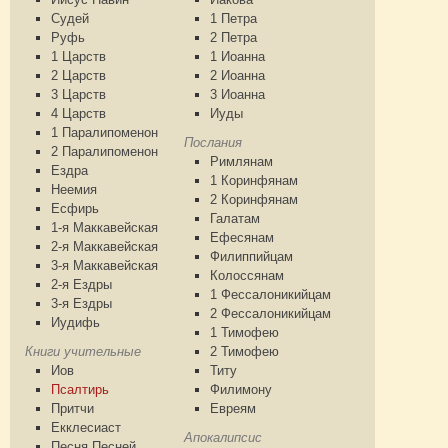
Судей
1 Петра
Руфь
2 Петра
1 Царств
1 Иоанна
2 Царств
2 Иоанна
3 Царств
3 Иоанна
4 Царств
Иуды
1 Паралипоменон
Послания
2 Паралипоменон
Римлянам
Ездра
1 Коринфянам
Неемия
2 Коринфянам
Есфирь
Галатам
1-я Маккавейская
Ефесянам
2-я Маккавейская
Филиппийцам
3-я Маккавейская
Колоссянам
2-я Ездры
1 Фессалоникийцам
3-я Ездры
2 Фессалоникийцам
Иудифь
1 Тимофею
Книги учительные
2 Тимофею
Иов
Титу
Псалтирь
Филимону
Притчи
Евреям
Екклесиаст
Апокалипсис
Песня Песней