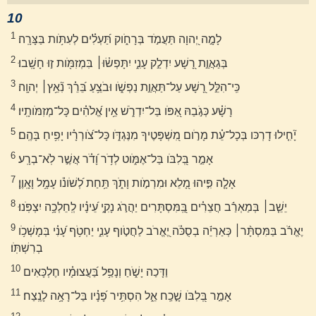
10
1
לָמָ֣ה יְ֭הוָה תַּעֲמֹ֣ד בְּרָחֹ֑וק תַּ֝עְלִ֗ים לְעִתֹּ֥ות בַּצָּרָֽה׃
2
בְּגַאֲוַ֣ת רָ֭שָׁע יִדְלַ֣ק עָנִ֑י יִתָּפְשׂ֓וּ׀ בִּמְזִמֹּ֖ות ז֣וּ חָשָֽׁבוּ׃
3
כִּֽי־הִלֵּ֣ל רָ֭שָׁע עַל־תַּאֲוַ֣ת נַפְשֹׁ֑ו וּבֹצֵ֥עַ בֵּ֝רֵ֗ךְ נִ֘אֵ֥ץ׀ יְהוָֽה׃
4
רָשָׁ֗ע כְּגֹ֣בַהּ אַ֭פֹּו בַּל־יִדְרֹ֑שׁ אֵ֥ין אֱ֝לֹהִ֗ים כָּל־מְזִמֹּותָֽיו׃
5
יָ֘חִ֤ילוּ דָרְכּו בְּכָל־עֵ֗ת מָרֹ֣ום מִ֭שְׁפָּטֶיךָ מִנֶּגְדֹּ֑ו כָּל־צֹ֝ורְרָ֗יו יָפִ֥יחַ בָּהֶֽם׃
6
אָמַ֣ר בְּ֭לִבֹּו בַּל־אֶמֹּ֑וט לְדֹ֥ר וָ֝דֹ֗ר אֲשֶׁ֣ר לֹֽא־בְרָֽע׃
7
אָלָ֤ה פִּ֣יהוּ מָ֭לֵא וּמִרְמֹ֣ות וָתֹ֑ךְ תַּ֥חַת לְ֝שֹׁונֹ֗ו עָמָ֥ל וָאָֽוֶן׃
8
יֵשֵׁ֤ב׀ בְּמַאְרַ֬ב חֲצֵרִ֗ים בַּֽ֭מִּסְתָּרִים יַהֲרֹ֣ג נָקִ֑י עֵ֝ינָ֗יו לְֽחֵלְכָ֥ה יִצְפֹּֽנוּ׃
9
יֶאֱרֹ֬ב בַּמִּסְתָּ֨ר׀ כְּאַרְיֵ֬ה בְסֻכֹּ֗ה יֶ֭אֱרֹב לַחֲטֹ֣וף עָנִ֑י יַחְטֹ֥ף עָ֝נִ֗י בְּמָשְׁכֹ֥ו
בְרִשְׁתֹּֽו׃
10
וַדָּכַה יָשֹׁ֑חַ וְנָפַ֥ל בַּ֝עֲצוּמָ֗יו חֶלְכָּאִים
11
אָמַ֣ר בְּ֭לִבֹּו שָׁ֣כַֽח אֵ֑ל הִסְתִּ֥יר פָּ֝נָ֗יו בַּל־רָאָ֥ה לָנֶֽצַח׃