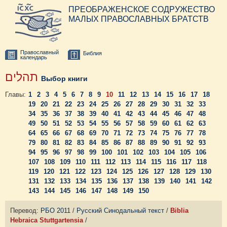
ПРЕОБРАЖЕНСКОЕ СОДРУЖЕСТВО
МАЛЫХ ПРАВОСЛАВНЫХ БРАТСТВ
Православный
Библия
календарь
תהלים
Выбор книги
Главы:
1
2
3
4
5
6
7
8
9
10
11
12
13
14
15
16
17
18
19
20
21
22
23
24
25
26
27
28
29
30
31
32
33
34
35
36
37
38
39
40
41
42
43
44
45
46
47
48
49
50
51
52
53
54
55
56
57
58
59
60
61
62
63
64
65
66
67
68
69
70
71
72
73
74
75
76
77
78
79
80
81
82
83
84
85
86
87
88
89
90
91
92
93
94
95
96
97
98
99
100
101
102
103
104
105
106
107
108
109
110
111
112
113
114
115
116
117
118
119
120
121
122
123
124
125
126
127
128
129
130
131
132
133
134
135
136
137
138
139
140
141
142
143
144
145
146
147
148
149
150
Перевод:
РБО 2011
/
Русский Синодальный текст
/
Biblia
Hebraica Stuttgartensia
/