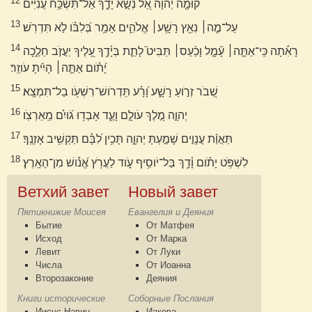
12
קוּמָ֤ה יְהוָ֗ה אֵ֭ל נְשָׂ֣א יָדֶ֑ךָ אַל־תִּשְׁכַּ֥ח עֲנִיִּים
13
עַל־מֶ֤ה׀ נִאֵ֖ץ רָשָׁ֥ע׀ אֱלֹהִ֑ים אָמַ֥ר בְּ֝לִבֹּ֗ו לֹ֣א תִּדְרֹֽשׁ׃
14
רָאִ֡תָה כִּֽי־אַתָּ֤ה׀ עָ֘מָ֤ל וָכַ֨עַס׀ תַּבִּיט֮ לָתֵ֪ת בְּיָ֫דֶ֥ךָ עָ֭לֶיךָ יַעֲזֹ֣ב חֵלֶ֑כָה
יָ֝תֹ֗ום אַתָּ֤ה׀ הָיִ֬יתָ עֹוזֵֽר׃
15
שְׁ֭בֹר זְרֹ֣ועַ רָשָׁ֑ע וָ֝רָ֗ע תִּֽדְרֹושׁ־רִשְׁעֹ֥ו בַל־תִּמְצָֽא׃
16
יְהוָ֣ה מֶ֭לֶךְ עֹולָ֣ם וָעֶ֑ד אָבְד֥וּ גֹ֝ויִ֗ם מֵֽאַרְצֹֽו׃
17
תַּאֲוַ֬ת עֲנָוִ֣ים שָׁמַ֣עְתָּ יְהוָ֑ה תָּכִ֥ין לִ֝בָּ֗ם תַּקְשִׁ֥יב אָזְנֶֽךָ׃
18
לִשְׁפֹּ֥ט יָתֹ֗ום וָ֫דָ֥ךְ בַּל־יֹוסִ֥יף עֹ֑וד לַעֲרֹ֥ץ אֱ֝נֹ֗ושׁ מִן־הָאָֽרֶץ׃
Ветхий завет
Новый завет
Пятикнижие Моисея
Евангелия и Деяния
Бытие
От Матфея
Исход
От Марка
Левит
От Луки
Числа
От Иоанна
Второзаконие
Деяния
Книги исторические
Соборные Послания
Иисус Навин
Иакова