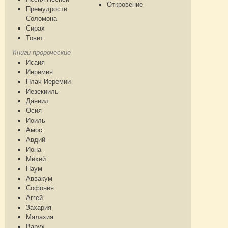
Откровение
Премудрости
Соломона
Сирах
Товит
Книги пророческие
Исаия
Иеремия
Плач Иеремии
Иезекииль
Даниил
Осия
Иоиль
Амос
Авдий
Иона
Михей
Наум
Аввакум
Софония
Аггей
Захария
Малахия
Варух