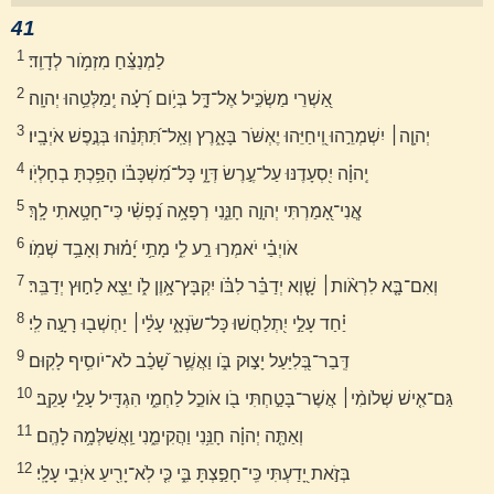
41
1
לַמְנַצֵּ֗חַ מִזְמֹ֥ור לְדָוִֽד׃
2
אַ֭שְׁרֵי מַשְׂכִּ֣יל אֶל־דָּ֑ל בְּיֹ֥ום רָ֝עָ֗ה יְֽמַלְּטֵ֥הוּ יְהוָֽה׃
3
יְהוָ֤ה׀ יִשְׁמְרֵ֣הוּ וִֽ֭יחַיֵּהוּ יֶאְשֹּׁר בָּאָ֑רֶץ וְאַֽל־תִּ֝תְּנֵ֗הוּ בְּנֶ֣פֶשׁ אֹיְבָֽיו׃
4
יְֽהוָ֗ה יִ֭סְעָדֶנּוּ עַל־עֶ֣רֶשׂ דְּוָ֑י כָּל־מִ֝שְׁכָּבֹ֗ו הָפַ֥כְתָּ בְחָלְיֹֽו׃
5
אֲֽנִי־אָ֭מַרְתִּי יְהוָ֣ה חָנֵּ֑נִי רְפָאָ֥ה נַ֝פְשִׁ֗י כִּי־חָטָ֥אתִי לָֽךְ׃
6
אֹויְבַ֗י יֹאמְר֣וּ רַ֣ע לִ֑י מָתַ֥י יָ֝מ֗וּת וְאָבַ֥ד שְׁמֹֽו׃
7
וְאִם־בָּ֤א לִרְאֹ֨ות׀ שָׁ֤וְא יְדַבֵּ֗ר לִבֹּ֗ו יִקְבָּץ־אָ֥וֶן לֹ֑ו יֵצֵ֖א לַח֣וּץ יְדַבֵּֽר׃
8
יַ֗חַד עָלַ֣י יִ֭תְלַחֲשׁוּ כָּל־שֹׂנְאָ֑י עָלַ֓י׀ יַחְשְׁב֖וּ רָעָ֣ה לִֽי׃
9
דְּֽבַר־בְּ֭לִיַּעַל יָצ֣וּק בֹּ֑ו וַאֲשֶׁ֥ר שָׁ֝כַ֗ב לֹא־יֹוסִ֥יף לָקֽוּם׃
10
גַּם־אִ֤ישׁ שְׁלֹומִ֨י׀ אֲשֶׁר־בָּטַ֣חְתִּי בֹ֖ו אֹוכֵ֣ל לַחְמִ֑י הִגְדִּ֖יל עָלַ֣י עָקֵֽב׃
11
וְאַתָּ֤ה יְהוָ֗ה חָנֵּ֥נִי וַהֲקִימֵ֑נִי וַֽאֲשַׁלְּמָ֥ה לָהֶֽם׃
12
בְּזֹ֣את יָ֭דַעְתִּי כִּֽי־חָפַ֣צְתָּ בִּ֑י כִּ֤י לֹֽא־יָרִ֖יעַ אֹיְבִ֣י עָלָֽי׃