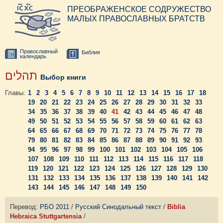
ПРЕОБРАЖЕНСКОЕ СОДРУЖЕСТВО
МАЛЫХ ПРАВОСЛАВНЫХ БРАТСТВ
Православный
Библия
календарь
תהלים
Выбор книги
Главы:
1
2
3
4
5
6
7
8
9
10
11
12
13
14
15
16
17
18
19
20
21
22
23
24
25
26
27
28
29
30
31
32
33
34
35
36
37
38
39
40
41
42
43
44
45
46
47
48
49
50
51
52
53
54
55
56
57
58
59
60
61
62
63
64
65
66
67
68
69
70
71
72
73
74
75
76
77
78
79
80
81
82
83
84
85
86
87
88
89
90
91
92
93
94
95
96
97
98
99
100
101
102
103
104
105
106
107
108
109
110
111
112
113
114
115
116
117
118
119
120
121
122
123
124
125
126
127
128
129
130
131
132
133
134
135
136
137
138
139
140
141
142
143
144
145
146
147
148
149
150
Перевод:
РБО 2011
/
Русский Синодальный текст
/
Biblia
Hebraica Stuttgartensia
/