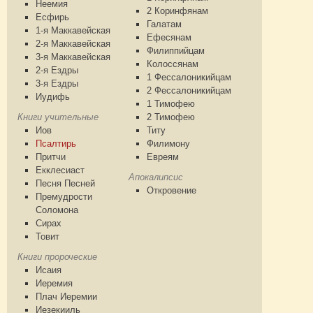
Неемия
2 Коринфянам
Есфирь
Галатам
1-я Маккавейская
Ефесянам
2-я Маккавейская
Филиппийцам
3-я Маккавейская
Колоссянам
2-я Ездры
1 Фессалоникийцам
3-я Ездры
2 Фессалоникийцам
Иудифь
1 Тимофею
Книги учительные
2 Тимофею
Иов
Титу
Псалтирь
Филимону
Притчи
Евреям
Екклесиаст
Апокалипсис
Песня Песней
Откровение
Премудрости
Соломона
Сирах
Товит
Книги пророческие
Исаия
Иеремия
Плач Иеремии
Иезекииль