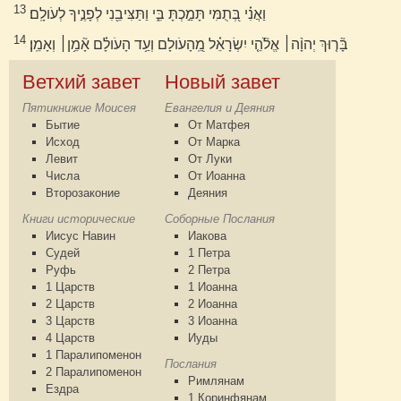
13
וַאֲנִ֗י בְּ֭תֻמִּי תָּמַ֣כְתָּ בִּ֑י וַתַּצִּיבֵ֖נִי לְפָנֶ֣יךָ לְעֹולָֽם׃
14
בָּ֘ר֤וּךְ יְהוָ֨ה׀ אֱלֹ֘הֵ֤י יִשְׂרָאֵ֗ל מֵֽ֭הָעֹולָם וְעַ֥ד הָעֹולָ֗ם אָ֘מֵ֥ן׀ וְאָמֵֽן׃
Ветхий завет
Новый завет
Пятикнижие Моисея
Евангелия и Деяния
Бытие
От Матфея
Исход
От Марка
Левит
От Луки
Числа
От Иоанна
Второзаконие
Деяния
Книги исторические
Соборные Послания
Иисус Навин
Иакова
Судей
1 Петра
Руфь
2 Петра
1 Царств
1 Иоанна
2 Царств
2 Иоанна
3 Царств
3 Иоанна
4 Царств
Иуды
1 Паралипоменон
Послания
2 Паралипоменон
Римлянам
Ездра
1 Коринфянам