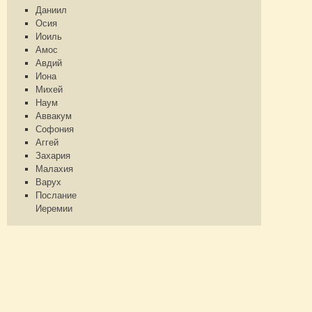
Даниил
Осия
Иоиль
Амос
Авдий
Иона
Михей
Наум
Аввакум
Софония
Аггей
Захария
Малахия
Варух
Послание
Иеремии