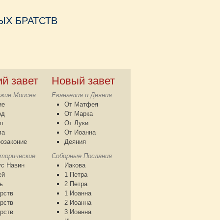
Х БРАТСТВ
ий завет
Новый завет
жие Моисея
Евангелия и Деяния
ие
От Матфея
од
От Марка
ит
От Луки
ла
От Иоанна
озаконие
Деяния
сторические
Соборные Послания
с Навин
Иакова
ей
1 Петра
ь
2 Петра
рств
1 Иоанна
рств
2 Иоанна
рств
3 Иоанна