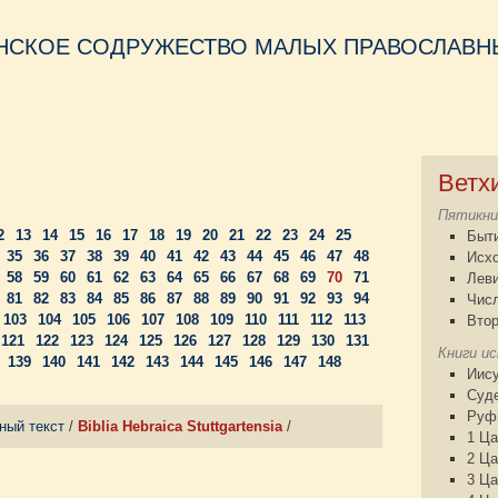
НСКОЕ СОДРУЖЕСТВО МАЛЫХ ПРАВОСЛАВНЫ
Ветх
Пятикни
2
13
14
15
16
17
18
19
20
21
22
23
24
25
Быт
35
36
37
38
39
40
41
42
43
44
45
46
47
48
Исх
58
59
60
61
62
63
64
65
66
67
68
69
70
71
Лев
81
82
83
84
85
86
87
88
89
90
91
92
93
94
Чис
103
104
105
106
107
108
109
110
111
112
113
Втор
121
122
123
124
125
126
127
128
129
130
131
Книги и
139
140
141
142
143
144
145
146
147
148
Иису
Суд
Руф
ный текст
/
Biblia Hebraica Stuttgartensia
/
1 Ца
2 Ца
3 Ца