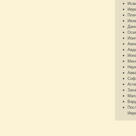
Иса
Иер
Пла
Иез
Дан
Оси
Иои
Амо
Авд
Ион
Мих
Нау
Авв
Соф
Агге
Зах
Мал
Вар
Пос
Иер