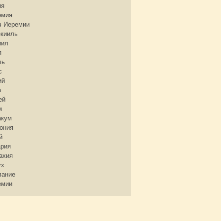
ия
емия
ч Иеремии
екииль
иил
я
ль
с
ий
а
ей
м
акум
ония
й
ария
ахия
ух
лание
емии