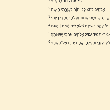
לַ֝מְנַצֵּ֗חַ לְדָוִ֥ד לְהַזְכִּֽיר׃
2
אֱלֹהִ֥ים לְהַצִּילֵ֑נִי יְ֝הוָ֗ה לְעֶזְרָ֥תִי חֽוּשָֽׁה׃
3
ֵׁ֪י נַ֫פְשִׁ֥י יִסֹּ֣גוּ אָ֭חֹור וְיִכָּלְמ֑וּ חֲ֝פֵצֵ֗י רָעָתִֽי׃
4
ּ עַל־עֵ֣קֶב בָּשְׁתָּ֑ם הָ֝אֹמְרִ֗ים הֶ֘אָ֥ח׀ הֶאָֽח׃
5
ְיֹאמְר֣וּ תָ֭מִיד יִגְדַּ֣ל אֱלֹהִ֑ים אֹ֝הֲבֵ֗י יְשׁוּעָתֶֽךָ׃
6
ה־לִּ֥י עֶזְרִ֣י וּמְפַלְטִ֣י אַ֑תָּה יְ֝הוָ֗ה אַל־תְּאַחַֽר׃