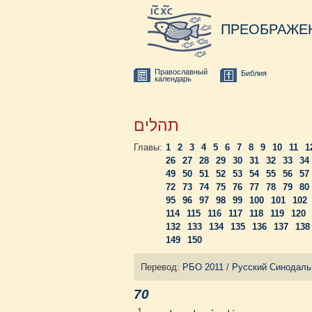
ПРЕОБРАЖЕ
Православный
Библия
календарь
תהלים
Главы:
1
2
3
4
5
6
7
8
9
10
11
1
26
27
28
29
30
31
32
33
34
49
50
51
52
53
54
55
56
57
72
73
74
75
76
77
78
79
80
95
96
97
98
99
100
101
102
114
115
116
117
118
119
120
132
133
134
135
136
137
138
149
150
Перевод:
РБО 2011
/
Русский Синодаль
70
1