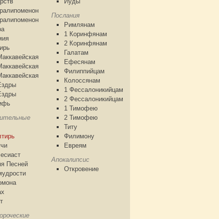
рств
Иуды
аралипоменон
Послания
аралипоменон
Римлянам
ра
1 Коринфянам
мия
2 Коринфянам
ирь
Галатам
Маккавейская
Ефесянам
Маккавейская
Филиппийцам
Маккавейская
Колоссянам
Ездры
1 Фессалоникийцам
Ездры
2 Фессалоникийцам
ифь
1 Тимофею
чительные
2 Тимофею
Титу
лтирь
Филимону
тчи
Евреям
есиаст
Апокалипсис
я Песней
Откровение
мудрости
омона
ах
т
ороческие