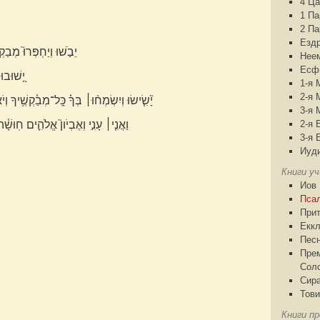
4 Ца
1 П
2 П
Езд
יֵבֹ֣שׁוּ וְיַחְפְּרוּ֮ מְבַקְש
Нее
Есф
יָ֭שׁוּבו
1-я 
2-я 
יָ֘שִׂ֤ישׂוּ וְיִשְׂמְח֨וּ׀ בְּךָ֗ כָּֽל־מְבַ֫קְשֶׁ֥יךָ ו
3-я 
וַאֲנִ֤י׀ עָנִ֣י וְאֶבְיֹון֮ אֱלֹהִ֪ים חֽוּשָׁ֫
2-я 
3-я 
Иуд
Книги у
Иов
Пса
При
Еккл
Песн
Пре
Сол
Сир
Тови
Книги пр