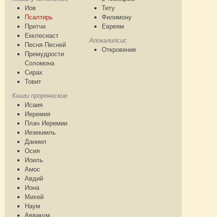
Иов
Титу
Псалтирь
Филимону
Притчи
Евреям
Екклесиаст
Апокалипсис
Песня Песней
Откровение
Премудрости
Соломона
Сирах
Товит
Книги пророческие
Исаия
Иеремия
Плач Иеремии
Иезекииль
Даниил
Осия
Иоиль
Амос
Авдий
Иона
Михей
Наум
Аввакум