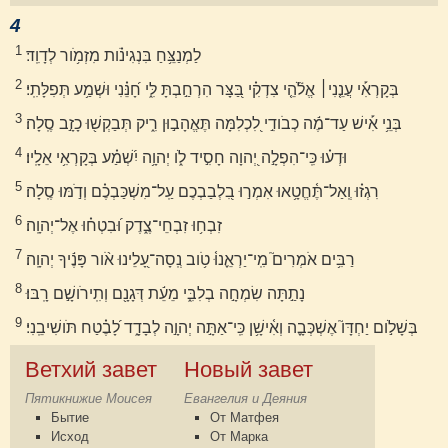
4
1
לַמְנַצֵּ֥חַ בִּנְגִינֹ֗ות מִזְמֹ֥ור לְדָוִֽד׃
2
בְּקָרְאִ֡י עֲנֵ֤נִי׀ אֱלֹ֘הֵ֤י צִדְקִ֗י בַּ֭צָּר הִרְחַ֣בְתָּ לִּ֑י חָ֝נֵּ֗נִי וּשְׁמַ֥ע תְּפִלָּתִֽי׃
3
בְּנֵ֥י אִ֡ישׁ עַד־מֶ֬ה כְבֹודִ֣י לִ֭כְלִמָּה תֶּאֱהָב֣וּן רִ֑יק תְּבַקְשׁ֖וּ כָזָ֣ב סֶֽלָה׃
4
וּדְע֗וּ כִּֽי־הִפְלָ֣ה יְ֭הוָה חָסִ֣יד לֹ֑ו יְהוָ֥ה יִ֝שְׁמַ֗ע בְּקָרְאִ֥י אֵלָֽיו׃
5
רִגְז֗וּ וְֽאַל־תֶּ֫חֱטָ֥אוּ אִמְר֣וּ בִ֭לְבַבְכֶם עַֽל־מִשְׁכַּבְכֶ֗ם וְדֹ֣מּוּ סֶֽלָה׃
6
זִבְח֥וּ זִבְחֵי־צֶ֑דֶק וּ֝בִטְח֗וּ אֶל־יְהוָֽה׃
7
רַבִּ֥ים אֹמְרִים֮ מִֽי־יַרְאֵ֪נוּ֫ טֹ֥וב נְֽסָה־עָ֭לֵינוּ אֹ֨ור פָּנֶ֬יךָ יְהוָֽה׃
8
נָתַ֣תָּה שִׂמְחָ֣ה בְלִבִּ֑י מֵעֵ֬ת דְּגָנָ֖ם וְתִֽירֹושָׁ֣ם רָֽבּוּ׃
9
בְּשָׁלֹ֣ום יַחְדָּו֮ אֶשְׁכְּבָ֪ה וְאִ֫ישָׁ֥ן כִּֽי־אַתָּ֣ה יְהוָ֣ה לְבָדָ֑ד לָ֝בֶ֗טַח תֹּושִׁיבֵֽנִי׃
Ветхий завет
Новый завет
Пятикнижие Моисея
Евангелия и Деяния
Бытие
От Матфея
Исход
От Марка