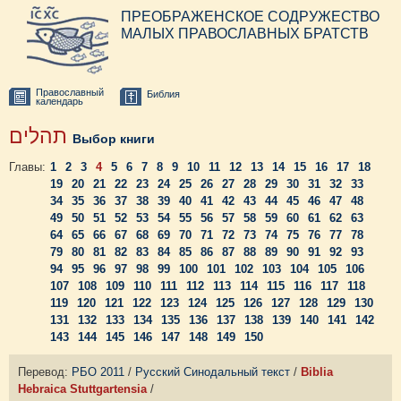
ПРЕОБРАЖЕНСКОЕ СОДРУЖЕСТВО
МАЛЫХ ПРАВОСЛАВНЫХ БРАТСТВ
Православный
Библия
календарь
תהלים
Выбор книги
Главы:
1
2
3
4
5
6
7
8
9
10
11
12
13
14
15
16
17
18
19
20
21
22
23
24
25
26
27
28
29
30
31
32
33
34
35
36
37
38
39
40
41
42
43
44
45
46
47
48
49
50
51
52
53
54
55
56
57
58
59
60
61
62
63
64
65
66
67
68
69
70
71
72
73
74
75
76
77
78
79
80
81
82
83
84
85
86
87
88
89
90
91
92
93
94
95
96
97
98
99
100
101
102
103
104
105
106
107
108
109
110
111
112
113
114
115
116
117
118
119
120
121
122
123
124
125
126
127
128
129
130
131
132
133
134
135
136
137
138
139
140
141
142
143
144
145
146
147
148
149
150
Перевод:
РБО 2011
/
Русский Синодальный текст
/
Biblia
Hebraica Stuttgartensia
/