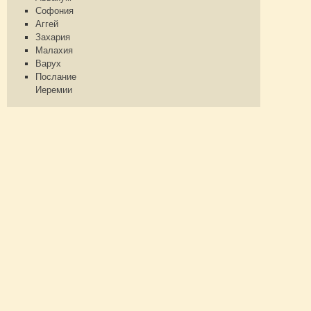
Софония
Аггей
Захария
Малахия
Варух
Послание
Иеремии