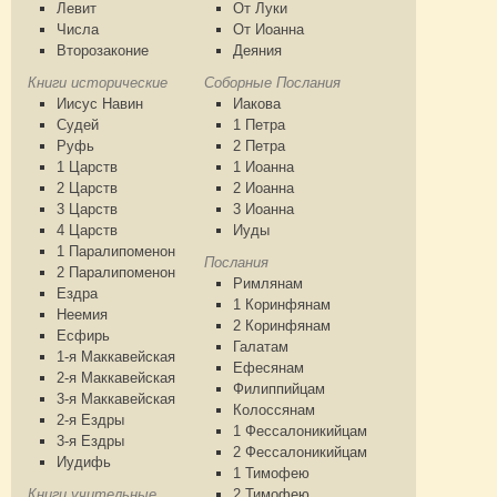
Левит
От Луки
Числа
От Иоанна
Второзаконие
Деяния
Книги исторические
Соборные Послания
Иисус Навин
Иакова
Судей
1 Петра
Руфь
2 Петра
1 Царств
1 Иоанна
2 Царств
2 Иоанна
3 Царств
3 Иоанна
4 Царств
Иуды
1 Паралипоменон
Послания
2 Паралипоменон
Римлянам
Ездра
1 Коринфянам
Неемия
2 Коринфянам
Есфирь
Галатам
1-я Маккавейская
Ефесянам
2-я Маккавейская
Филиппийцам
3-я Маккавейская
Колоссянам
2-я Ездры
1 Фессалоникийцам
3-я Ездры
2 Фессалоникийцам
Иудифь
1 Тимофею
Книги учительные
2 Тимофею