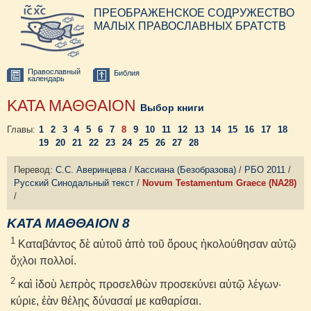
ПРЕОБРАЖЕНСКОЕ СОДРУЖЕСТВО
МАЛЫХ ПРАВОСЛАВНЫХ БРАТСТВ
Православный
Библия
календарь
ΚΑΤΑ ΜΑΘΘΑΙΟΝ
Выбор книги
Главы:
1
2
3
4
5
6
7
8
9
10
11
12
13
14
15
16
17
18
19
20
21
22
23
24
25
26
27
28
Перевод:
С.С. Аверинцева
/
Кассиана (Безобразова)
/
РБО 2011
/
Русский Синодальный текст
/
Novum Testamentum Graece (NA28)
/
ΚΑΤΑ ΜΑΘΘΑΙΟΝ 8
1
Καταβάντος δὲ αὐτοῦ ἀπὸ τοῦ ὄρους ἠκολούθησαν αὐτῷ
ὄχλοι πολλοί.
2
καὶ ἰδοὺ λεπρὸς προσελθὼν προσεκύνει αὐτῷ λέγων·
κύριε, ἐὰν θέλῃς δύνασαί με καθαρίσαι.