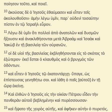
ποίησον τοῦτο, καὶ ποιεῖ.
10
ἀκούσας δὲ ὁ Ἰησοῦς ἐθαύμασεν καὶ εἶπεν τοῖς
ἀκολουθοῦσιν· ἀμὴν λέγω ὑμῖν, παρ᾽ οὐδενὶ τοσαύτην
πίστιν ἐν τῷ Ἰσραὴλ εὗρον.
11
Λέγω δὲ ὑμῖν ὅτι πολλοὶ ἀπὸ ἀνατολῶν καὶ δυσμῶν
ἥξουσιν καὶ ἀνακλιθήσονται μετὰ Ἀβραὰμ καὶ Ἰσαὰκ καὶ
Ἰακὼβ ἐν τῇ βασιλείᾳ τῶν οὐρανῶν,
12
οἱ δὲ υἱοὶ τῆς βασιλείας ἐκβληθήσονται εἰς τὸ σκότος τὸ
ἐξώτερον· ἐκεῖ ἔσται ὁ κλαυθμὸς καὶ ὁ βρυγμὸς τῶν
ὀδόντων.
13
καὶ εἶπεν ὁ Ἰησοῦς τῷ ἑκατοντάρχῃ· ὕπαγε, ὡς
ἐπίστευσας γενηθήτω σοι. καὶ ἰάθη ὁ παῖς [αὐτοῦ] ἐν τῇ
ὥρᾳ ἐκείνῃ.
14
Καὶ ἐλθὼν ὁ Ἰησοῦς εἰς τὴν οἰκίαν Πέτρου εἶδεν τὴν
πενθερὰν αὐτοῦ βεβλημένην καὶ πυρέσσουσαν·
15
καὶ ἥψατο τῆς χειρὸς αὐτῆς, καὶ ἀφῆκεν αὐτὴν ὁ πυρετός,