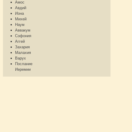
Амос
Авдий
Иона
Михей
Наум
Аввакум
Софония
Аггей
Захария
Малахия
Варух
Послание
Иеремии