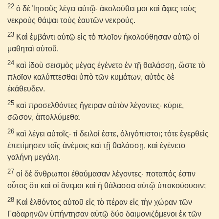
22
ὁ δὲ Ἰησοῦς λέγει αὐτῷ· ἀκολούθει μοι καὶ ἄφες τοὺς
νεκροὺς θάψαι τοὺς ἑαυτῶν νεκρούς.
23
Καὶ ἐμβάντι αὐτῷ εἰς τὸ πλοῖον ἠκολούθησαν αὐτῷ οἱ
μαθηταὶ αὐτοῦ.
24
καὶ ἰδοὺ σεισμὸς μέγας ἐγένετο ἐν τῇ θαλάσσῃ, ὥστε τὸ
πλοῖον καλύπτεσθαι ὑπὸ τῶν κυμάτων, αὐτὸς δὲ
ἐκάθευδεν.
25
καὶ προσελθόντες ἤγειραν αὐτὸν λέγοντες· κύριε,
σῶσον, ἀπολλύμεθα.
26
καὶ λέγει αὐτοῖς· τί δειλοί ἐστε, ὀλιγόπιστοι; τότε ἐγερθεὶς
ἐπετίμησεν τοῖς ἀνέμοις καὶ τῇ θαλάσσῃ, καὶ ἐγένετο
γαλήνη μεγάλη.
27
οἱ δὲ ἄνθρωποι ἐθαύμασαν λέγοντες· ποταπός ἐστιν
οὗτος ὅτι καὶ οἱ ἄνεμοι καὶ ἡ θάλασσα αὐτῷ ὑπακούουσιν;
28
Καὶ ἐλθόντος αὐτοῦ εἰς τὸ πέραν εἰς τὴν χώραν τῶν
Γαδαρηνῶν ὑπήντησαν αὐτῷ δύο δαιμονιζόμενοι ἐκ τῶν