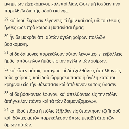
μνημείων ἐξερχόμενοι, χαλεποὶ λίαν, ὥστε μὴ ἰσχύειν τινὰ
παρελθεῖν διὰ τῆς ὁδοῦ ἐκείνης.
29
καὶ ἰδοὺ ἔκραξαν λέγοντες· τί ἡμῖν καὶ σοί, υἱὲ τοῦ θεοῦ;
ἦλθες ὧδε πρὸ καιροῦ βασανίσαι ἡμᾶς;
30
ἦν δὲ μακρὰν ἀπ᾽ αὐτῶν ἀγέλη χοίρων πολλῶν
βοσκομένη.
31
οἱ δὲ δαίμονες παρεκάλουν αὐτὸν λέγοντες· εἰ ἐκβάλλεις
ἡμᾶς, ἀπόστειλον ἡμᾶς εἰς τὴν ἀγέλην τῶν χοίρων.
32
καὶ εἶπεν αὐτοῖς· ὑπάγετε. οἱ δὲ ἐξελθόντες ἀπῆλθον εἰς
τοὺς χοίρους· καὶ ἰδοὺ ὥρμησεν πᾶσα ἡ ἀγέλη κατὰ τοῦ
κρημνοῦ εἰς τὴν θάλασσαν καὶ ἀπέθανον ἐν τοῖς ὕδασιν.
33
οἱ δὲ βόσκοντες ἔφυγον, καὶ ἀπελθόντες εἰς τὴν πόλιν
ἀπήγγειλαν πάντα καὶ τὰ τῶν δαιμονιζομένων.
34
καὶ ἰδοὺ πᾶσα ἡ πόλις ἐξῆλθεν εἰς ὑπάντησιν τῷ Ἰησοῦ
καὶ ἰδόντες αὐτὸν παρεκάλεσαν ὅπως μεταβῇ ἀπὸ τῶν
ὁρίων αὐτῶν.