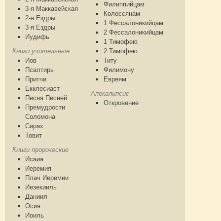
Филиппийцам
3-я Маккавейская
Колоссянам
2-я Ездры
1 Фессалоникийцам
3-я Ездры
2 Фессалоникийцам
Иудифь
1 Тимофею
Книги учительные
2 Тимофею
Иов
Титу
Псалтирь
Филимону
Притчи
Евреям
Екклесиаст
Апокалипсис
Песня Песней
Откровение
Премудрости
Соломона
Сирах
Товит
Книги пророческие
Исаия
Иеремия
Плач Иеремии
Иезекииль
Даниил
Осия
Иоиль