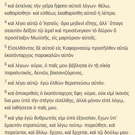
3
καὶ ἐκτείνας τὴν χεῖρα ἥψατο αὐτοῦ λέγων· θέλω,
καθαρίσθητι· καὶ εὐθέως ἐκαθαρίσθη αὐτοῦ ἡ λέπρα.
4
καὶ λέγει αὐτῷ ὁ Ἰησοῦς· ὅρα μηδενὶ εἴπῃς, ἀλλ᾽ ὕπαγε
σεαυτὸν δεῖξον τῷ ἱερεῖ καὶ προσένεγκον τὸ δῶρον ὃ
προσέταξεν Μωϋσῆς, εἰς μαρτύριον αὐτοῖς.
5
Εἰσελθόντος δὲ αὐτοῦ εἰς Καφαρναοὺμ προσῆλθεν αὐτῷ
ἑκατόνταρχος παρακαλῶν αὐτὸν
6
καὶ λέγων· κύριε, ὁ παῖς μου βέβληται ἐν τῇ οἰκίᾳ
παραλυτικός, δεινῶς βασανιζόμενος.
7
καὶ λέγει αὐτῷ· ἐγὼ ἐλθὼν θεραπεύσω αὐτόν.
8
καὶ ἀποκριθεὶς ὁ ἑκατόνταρχος ἔφη· κύριε, οὐκ εἰμὶ ἱκανὸς
ἵνα μου ὑπὸ τὴν στέγην εἰσέλθῃς, ἀλλὰ μόνον εἰπὲ λόγῳ,
καὶ ἰαθήσεται ὁ παῖς μου.
9
καὶ γὰρ ἐγὼ ἄνθρωπός εἰμι ὑπὸ ἐξουσίαν, ἔχων ὑπ᾽
ἐμαυτὸν στρατιώτας, καὶ λέγω τούτῳ· πορεύθητι, καὶ
πορεύεται, καὶ ἄλλῳ· ἔρχου, καὶ ἔρχεται, καὶ τῷ δούλῳ μου·