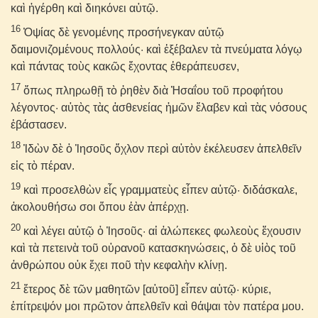
καὶ ἠγέρθη καὶ διηκόνει αὐτῷ.
16
Ὀψίας δὲ γενομένης προσήνεγκαν αὐτῷ
δαιμονιζομένους πολλούς· καὶ ἐξέβαλεν τὰ πνεύματα λόγῳ
καὶ πάντας τοὺς κακῶς ἔχοντας ἐθεράπευσεν,
17
ὅπως πληρωθῇ τὸ ῥηθὲν διὰ Ἠσαΐου τοῦ προφήτου
λέγοντος· αὐτὸς τὰς ἀσθενείας ἡμῶν ἔλαβεν καὶ τὰς νόσους
ἐβάστασεν.
18
Ἰδὼν δὲ ὁ Ἰησοῦς ὄχλον περὶ αὐτὸν ἐκέλευσεν ἀπελθεῖν
εἰς τὸ πέραν.
19
καὶ προσελθὼν εἷς γραμματεὺς εἶπεν αὐτῷ· διδάσκαλε,
ἀκολουθήσω σοι ὅπου ἐὰν ἀπέρχῃ.
20
καὶ λέγει αὐτῷ ὁ Ἰησοῦς· αἱ ἀλώπεκες φωλεοὺς ἔχουσιν
καὶ τὰ πετεινὰ τοῦ οὐρανοῦ κατασκηνώσεις, ὁ δὲ υἱὸς τοῦ
ἀνθρώπου οὐκ ἔχει ποῦ τὴν κεφαλὴν κλίνῃ.
21
ἕτερος δὲ τῶν μαθητῶν [αὐτοῦ] εἶπεν αὐτῷ· κύριε,
ἐπίτρεψόν μοι πρῶτον ἀπελθεῖν καὶ θάψαι τὸν πατέρα μου.