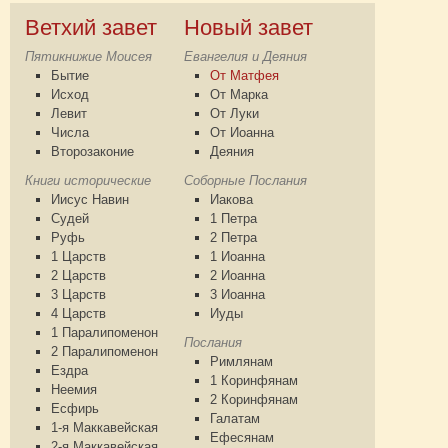
Ветхий завет
Новый завет
Пятикнижие Моисея
Евангелия и Деяния
Бытие
От Матфея
Исход
От Марка
Левит
От Луки
Числа
От Иоанна
Второзаконие
Деяния
Книги исторические
Соборные Послания
Иисус Навин
Иакова
Судей
1 Петра
Руфь
2 Петра
1 Царств
1 Иоанна
2 Царств
2 Иоанна
3 Царств
3 Иоанна
4 Царств
Иуды
1 Паралипоменон
Послания
2 Паралипоменон
Римлянам
Ездра
1 Коринфянам
Неемия
2 Коринфянам
Есфирь
Галатам
1-я Маккавейская
Ефесянам
2-я Маккавейская