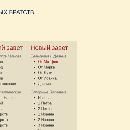
Х БРАТСТВ
ий завет
Новый завет
жие Моисея
Евангелия и Деяния
ие
От Матфея
од
От Марка
ит
От Луки
ла
От Иоанна
озаконие
Деяния
сторические
Соборные Послания
с Навин
Иакова
ей
1 Петра
ь
2 Петра
рств
1 Иоанна
рств
2 Иоанна
рств
3 Иоанна