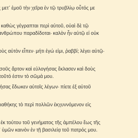
 μετ᾽ ἐμοῦ τὴν χεῖρα ἐν τῷ τρυβλίῳ οὗτός με
καθὼς γέγραπται περὶ αὐτοῦ, οὐαὶ δὲ τῷ
 ἀνθρώπου παραδίδοται· καλὸν ἦν αὐτῷ εἰ οὐκ
ς αὐτὸν εἶπεν· μήτι ἐγώ εἰμι, ῥαββί; λέγει αὐτῷ·
οῦς ἄρτον καὶ εὐλογήσας ἔκλασεν καὶ δοὺς
 τοῦτό ἐστιν τὸ σῶμά μου.
ήσας ἔδωκεν αὐτοῖς λέγων· πίετε ἐξ αὐτοῦ
διαθήκης τὸ περὶ πολλῶν ἐκχυννόμενον εἰς
ι ἐκ τούτου τοῦ γενήματος τῆς ἀμπέλου ἕως τῆς
 ὑμῶν καινὸν ἐν τῇ βασιλείᾳ τοῦ πατρός μου.