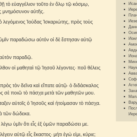
Иса
θῇ τὸ εὐαγγέλιον τοῦτο ἐν ὅλῳ τῷ κόσμῳ,
Иер
ἰς μνημόσυνον αὐτῆς.
Пла
Иез
ὁ λεγόμενος Ἰούδας Ἰσκαριώτης, πρὸς τοὺς
Дан
Оси
Иои
γὼ ὑμῖν παραδώσω αὐτόν οἱ δὲ ἔστησαν αὐτῷ
Амо
Авд
Ион
α αὐτὸν παραδῷ.
Мих
ον οἱ μαθηταὶ τῷ Ἰησοῦ λέγοντες· ποῦ θέλεις
Нау
Авв
Соф
Агге
 πρὸς τὸν δεῖνα καὶ εἴπατε αὐτῷ· ὁ διδάσκαλος
Зах
ρὸς σὲ ποιῶ τὸ πάσχα μετὰ τῶν μαθητῶν μου.
Мал
Вар
ταξεν αὐτοῖς ὁ Ἰησοῦς καὶ ἡτοίμασαν τὸ πάσχα.
Пос
τὰ τῶν δώδεκα.
Иер
 λέγω ὑμῖν ὅτι εἷς ἐξ ὑμῶν παραδώσει με.
γειν αὐτῷ εἷς ἕκαστος· μήτι ἐγώ εἰμι, κύριε;