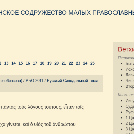
НСКОЕ СОДРУЖЕСТВО МАЛЫХ ПРАВОСЛАВНЫ
Ветх
Пятикни
2
13
14
15
16
17
18
19
20
21
22
23
24
25
Быт
Исх
Лев
Безобразова)
/
РБО 2011
/
Русский Синодальный текст
Чис
Втор
Книги и
Иису
Суд
 πάντας τοὺς λόγους τούτους, εἶπεν τοῖς
Руф
1 Ца
2 Ца
χα γίνεται, καὶ ὁ υἱὸς τοῦ ἀνθρώπου
3 Ца