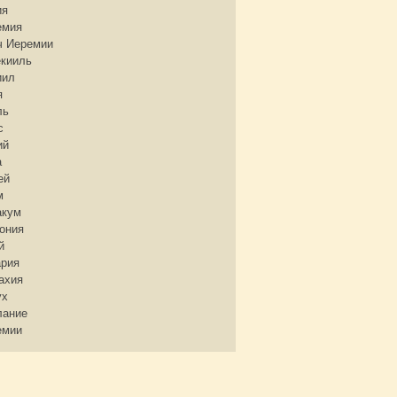
ия
емия
ч Иеремии
екииль
иил
я
ль
с
ий
а
ей
м
акум
ония
й
ария
ахия
ух
лание
емии