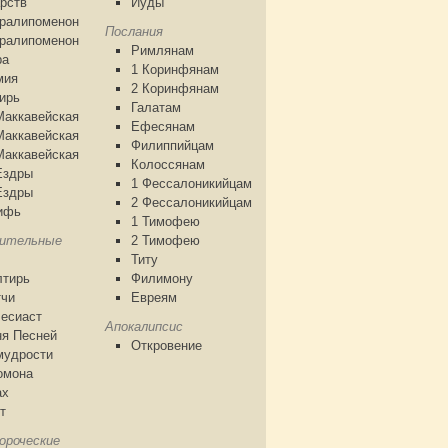
рств
Иуды
аралипоменон
Послания
аралипоменон
Римлянам
ра
1 Коринфянам
мия
2 Коринфянам
ирь
Галатам
Маккавейская
Ефесянам
Маккавейская
Филиппийцам
Маккавейская
Колоссянам
Ездры
1 Фессалоникийцам
Ездры
2 Фессалоникийцам
ифь
1 Тимофею
чительные
2 Тимофею
Титу
лтирь
Филимону
тчи
Евреям
есиаст
Апокалипсис
я Песней
Откровение
мудрости
омона
ах
т
ороческие