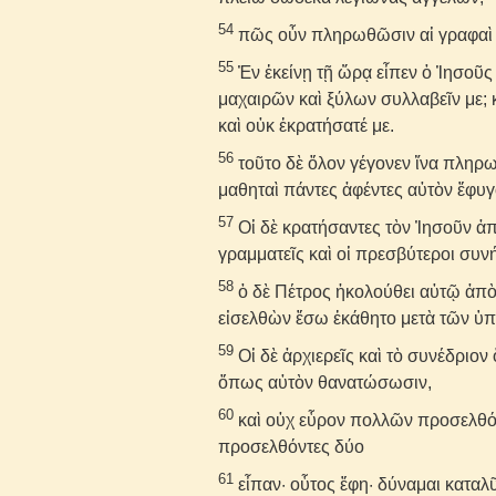
54
πῶς οὖν πληρωθῶσιν αἱ γραφαὶ ὅ
55
Ἐν ἐκείνῃ τῇ ὥρᾳ εἶπεν ὁ Ἰησοῦς 
μαχαιρῶν καὶ ξύλων συλλαβεῖν με;
καὶ οὐκ ἐκρατήσατέ με.
56
τοῦτο δὲ ὅλον γέγονεν ἵνα πληρ
μαθηταὶ πάντες ἀφέντες αὐτὸν ἔφυγ
57
Οἱ δὲ κρατήσαντες τὸν Ἰησοῦν ἀ
γραμματεῖς καὶ οἱ πρεσβύτεροι συν
58
ὁ δὲ Πέτρος ἠκολούθει αὐτῷ ἀπὸ
εἰσελθὼν ἔσω ἐκάθητο μετὰ τῶν ὑπη
59
Οἱ δὲ ἀρχιερεῖς καὶ τὸ συνέδριο
ὅπως αὐτὸν θανατώσωσιν,
60
καὶ οὐχ εὗρον πολλῶν προσελθό
προσελθόντες δύο
61
εἶπαν· οὗτος ἔφη· δύναμαι καταλῦ