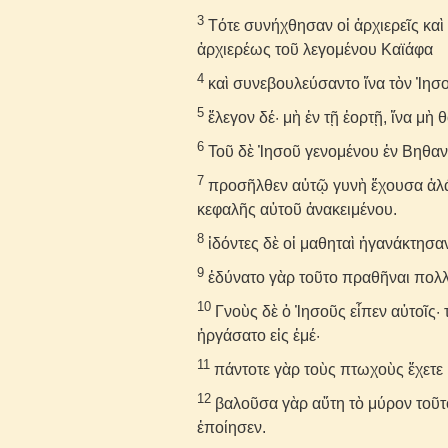
3
Τότε συνήχθησαν οἱ ἀρχιερεῖς καὶ 
ἀρχιερέως τοῦ λεγομένου Καϊάφα
4
καὶ συνεβουλεύσαντο ἵνα τὸν Ἰησ
5
ἔλεγον δέ· μὴ ἐν τῇ ἑορτῇ, ἵνα μὴ
6
Τοῦ δὲ Ἰησοῦ γενομένου ἐν Βηθανί
7
προσῆλθεν αὐτῷ γυνὴ ἔχουσα ἀλάβ
κεφαλῆς αὐτοῦ ἀνακειμένου.
8
ἰδόντες δὲ οἱ μαθηταὶ ἠγανάκτησαν 
9
ἐδύνατο γὰρ τοῦτο πραθῆναι πολλ
10
Γνοὺς δὲ ὁ Ἰησοῦς εἶπεν αὐτοῖς· 
ἠργάσατο εἰς ἐμέ·
11
πάντοτε γὰρ τοὺς πτωχοὺς ἔχετε μ
12
βαλοῦσα γὰρ αὕτη τὸ μύρον τοῦτο
ἐποίησεν.