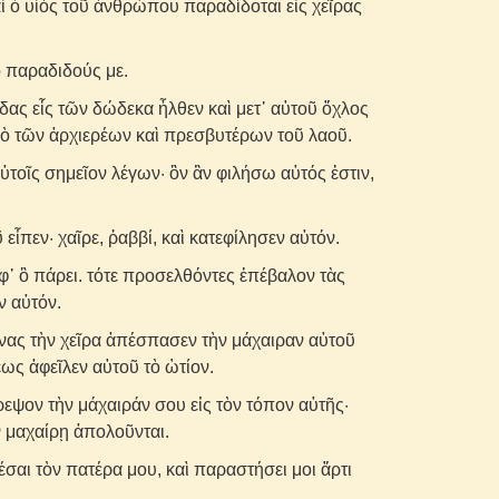
ὶ ὁ υἱὸς τοῦ ἀνθρώπου παραδίδοται εἰς χεῖρας
ὁ παραδιδούς με.
δας εἷς τῶν δώδεκα ἦλθεν καὶ μετ᾽ αὐτοῦ ὄχλος
ὸ τῶν ἀρχιερέων καὶ πρεσβυτέρων τοῦ λαοῦ.
τοῖς σημεῖον λέγων· ὃν ἂν φιλήσω αὐτός ἐστιν,
ἶπεν· χαῖρε, ῥαββί, καὶ κατεφίλησεν αὐτόν.
ἐφ᾽ ὃ πάρει. τότε προσελθόντες ἐπέβαλον τὰς
ν αὐτόν.
είνας τὴν χεῖρα ἀπέσπασεν τὴν μάχαιραν αὐτοῦ
έως ἀφεῖλεν αὐτοῦ τὸ ὠτίον.
ρεψον τὴν μάχαιράν σου εἰς τὸν τόπον αὐτῆς·
ν μαχαίρῃ ἀπολοῦνται.
σαι τὸν πατέρα μου, καὶ παραστήσει μοι ἄρτι