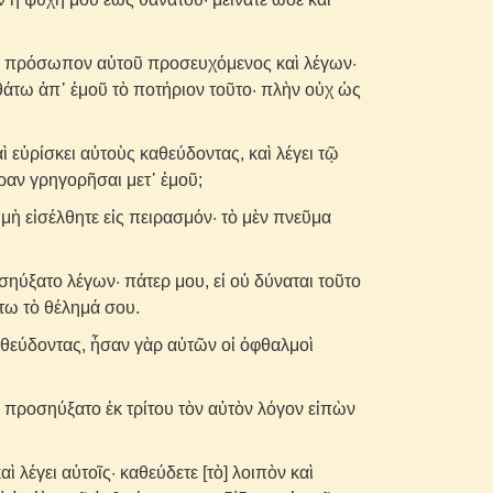
ὶ πρόσωπον αὐτοῦ προσευχόμενος καὶ λέγων·
λθάτω ἀπ᾽ ἐμοῦ τὸ ποτήριον τοῦτο· πλὴν οὐχ ὡς
ὶ εὑρίσκει αὐτοὺς καθεύδοντας, καὶ λέγει τῷ
ραν γρηγορῆσαι μετ᾽ ἐμοῦ;
μὴ εἰσέλθητε εἰς πειρασμόν· τὸ μὲν πνεῦμα
ύξατο λέγων· πάτερ μου, εἰ οὐ δύναται τοῦτο
τω τὸ θέλημά σου.
αθεύδοντας, ἦσαν γὰρ αὐτῶν οἱ ὀφθαλμοὶ
 προσηύξατο ἐκ τρίτου τὸν αὐτὸν λόγον εἰπὼν
ὶ λέγει αὐτοῖς· καθεύδετε [τὸ] λοιπὸν καὶ