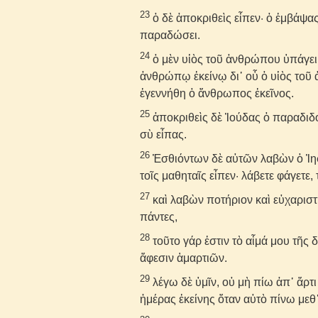
23
ὁ δὲ ἀποκριθεὶς εἶπεν· ὁ ἐμβάψας
παραδώσει.
24
ὁ μὲν υἱὸς τοῦ ἀνθρώπου ὑπάγει 
ἀνθρώπῳ ἐκείνῳ δι᾽ οὗ ὁ υἱὸς τοῦ
ἐγεννήθη ὁ ἄνθρωπος ἐκεῖνος.
25
ἀποκριθεὶς δὲ Ἰούδας ὁ παραδιδοὺ
σὺ εἶπας.
26
Ἐσθιόντων δὲ αὐτῶν λαβὼν ὁ Ἰησ
τοῖς μαθηταῖς εἶπεν· λάβετε φάγετε,
27
καὶ λαβὼν ποτήριον καὶ εὐχαριστ
πάντες,
28
τοῦτο γάρ ἐστιν τὸ αἷμά μου τῆς 
ἄφεσιν ἁμαρτιῶν.
29
λέγω δὲ ὑμῖν, οὐ μὴ πίω ἀπ᾽ ἄρτ
ἡμέρας ἐκείνης ὅταν αὐτὸ πίνω μεθ᾽