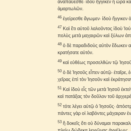
ἀναπαύεσθε· ἰδοὺ ἤγγικεν ἡ ὥρα κα
ἁμαρτωλῶν.
46
ἐγείρεσθε ἄγωμεν· ἰδοὺ ἤγγικεν 
47
Καὶ ἔτι αὐτοῦ λαλοῦντος ἰδοὺ Ἰού
πολὺς μετὰ μαχαιρῶν καὶ ξύλων ἀπ
48
ὁ δὲ παραδιδοὺς αὐτὸν ἔδωκεν αὐ
κρατήσατε αὐτόν.
49
καὶ εὐθέως προσελθὼν τῷ Ἰησοῦ ε
50
ὁ δὲ Ἰησοῦς εἶπεν αὐτῷ· ἑταῖρε, 
χεῖρας ἐπὶ τὸν Ἰησοῦν καὶ ἐκράτησα
51
Καὶ ἰδοὺ εἷς τῶν μετὰ Ἰησοῦ ἐκτ
καὶ πατάξας τὸν δοῦλον τοῦ ἀρχιερ
52
τότε λέγει αὐτῷ ὁ Ἰησοῦς· ἀπόστ
πάντες γὰρ οἱ λαβόντες μάχαιραν ἐ
53
ἢ δοκεῖς ὅτι οὐ δύναμαι παρακαλέ
πλείω δώδεκα λεγιῶνας ἀγγέλων;