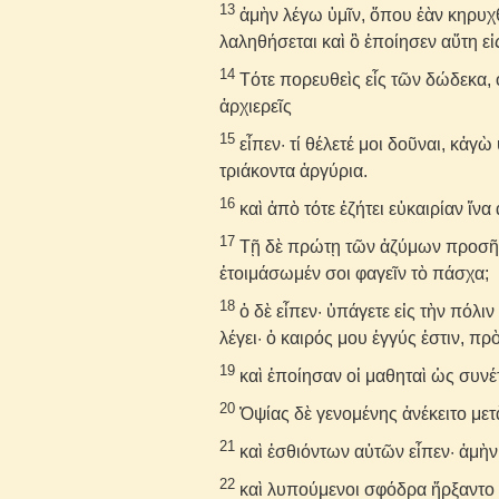
13
ἀμὴν λέγω ὑμῖν, ὅπου ἐὰν κηρυχ
λαληθήσεται καὶ ὃ ἐποίησεν αὕτη ε
14
Τότε πορευθεὶς εἷς τῶν δώδεκα, 
ἀρχιερεῖς
15
εἶπεν· τί θέλετέ μοι δοῦναι, κἀ
τριάκοντα ἀργύρια.
16
καὶ ἀπὸ τότε ἐζήτει εὐκαιρίαν ἵν
17
Τῇ δὲ πρώτῃ τῶν ἀζύμων προσῆλθ
ἑτοιμάσωμέν σοι φαγεῖν τὸ πάσχα;
18
ὁ δὲ εἶπεν· ὑπάγετε εἰς τὴν πόλιν
λέγει· ὁ καιρός μου ἐγγύς ἐστιν, π
19
καὶ ἐποίησαν οἱ μαθηταὶ ὡς συνέ
20
Ὀψίας δὲ γενομένης ἀνέκειτο με
21
καὶ ἐσθιόντων αὐτῶν εἶπεν· ἀμὴν
22
καὶ λυπούμενοι σφόδρα ἤρξαντο λέ