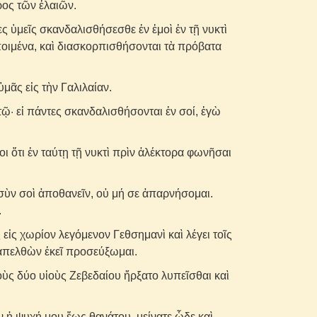
ρος τῶν ἐλαιῶν.
ες ὑμεῖς σκανδαλισθήσεσθε ἐν ἐμοὶ ἐν τῇ νυκτὶ
ποιμένα, καὶ διασκορπισθήσονται τὰ πρόβατα
μᾶς εἰς τὴν Γαλιλαίαν.
τῷ· εἰ πάντες σκανδαλισθήσονται ἐν σοί, ἐγὼ
ι ὅτι ἐν ταύτῃ τῇ νυκτὶ πρὶν ἀλέκτορα φωνῆσαι
 σὺν σοὶ ἀποθανεῖν, οὐ μή σε ἀπαρνήσομαι.
.
 εἰς χωρίον λεγόμενον Γεθσημανὶ καὶ λέγει τοῖς
 ἀπελθὼν ἐκεῖ προσεύξωμαι.
ὺς δύο υἱοὺς Ζεβεδαίου ἤρξατο λυπεῖσθαι καὶ
ιν ἡ ψυχή μου ἕως θανάτου· μείνατε ὧδε καὶ