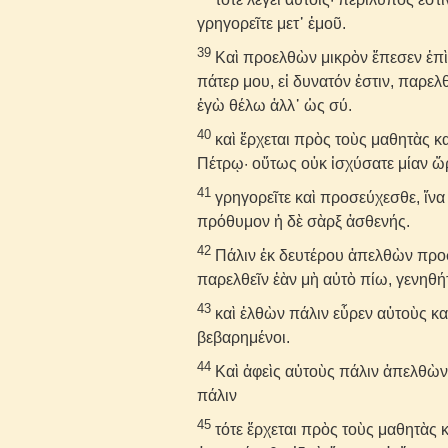
γρηγορεῖτε μετ᾽ ἐμοῦ.
39
Καὶ προελθὼν μικρὸν ἔπεσεν ἐπ
πάτερ μου, εἰ δυνατόν ἐστιν, παρε
ἐγὼ θέλω ἀλλ᾽ ὡς σύ.
40
καὶ ἔρχεται πρὸς τοὺς μαθητὰς κα
Πέτρῳ· οὕτως οὐκ ἰσχύσατε μίαν ὥ
41
γρηγορεῖτε καὶ προσεύχεσθε, ἵνα 
πρόθυμον ἡ δὲ σὰρξ ἀσθενής.
42
Πάλιν ἐκ δευτέρου ἀπελθὼν προση
παρελθεῖν ἐὰν μὴ αὐτὸ πίω, γενηθή
43
καὶ ἐλθὼν πάλιν εὗρεν αὐτοὺς κ
βεβαρημένοι.
44
Καὶ ἀφεὶς αὐτοὺς πάλιν ἀπελθὼν
πάλιν
45
τότε ἔρχεται πρὸς τοὺς μαθητὰς κα