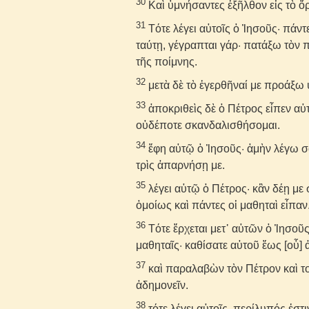
30
Καὶ ὑμνήσαντες ἐξῆλθον εἰς τὸ ὄ
31
Τότε λέγει αὐτοῖς ὁ Ἰησοῦς· πάντ
ταύτῃ, γέγραπται γάρ· πατάξω τὸν 
τῆς ποίμνης.
32
μετὰ δὲ τὸ ἐγερθῆναί με προάξω ὑ
33
ἀποκριθεὶς δὲ ὁ Πέτρος εἶπεν αὐ
οὐδέποτε σκανδαλισθήσομαι.
34
ἔφη αὐτῷ ὁ Ἰησοῦς· ἀμὴν λέγω σο
τρὶς ἀπαρνήσῃ με.
35
λέγει αὐτῷ ὁ Πέτρος· κἂν δέῃ με
ὁμοίως καὶ πάντες οἱ μαθηταὶ εἶπαν
36
Τότε ἔρχεται μετ᾽ αὐτῶν ὁ Ἰησοῦς
μαθηταῖς· καθίσατε αὐτοῦ ἕως [οὗ]
37
καὶ παραλαβὼν τὸν Πέτρον καὶ το
ἀδημονεῖν.
38
τότε λέγει αὐτοῖς· περίλυπός ἐστ