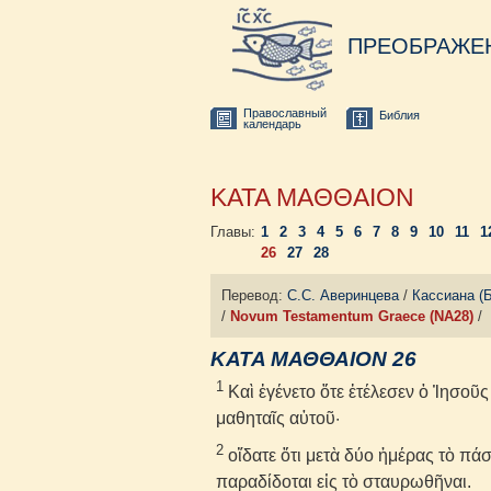
ПРЕОБРАЖЕ
Православный
Библия
календарь
ΚΑΤΑ ΜΑΘΘΑΙΟΝ
Главы:
1
2
3
4
5
6
7
8
9
10
11
1
26
27
28
Перевод:
С.С. Аверинцева
/
Кассиана (
/
Novum Testamentum Graece (NA28)
/
ΚΑΤΑ ΜΑΘΘΑΙΟΝ 26
1
Καὶ ἐγένετο ὅτε ἐτέλεσεν ὁ Ἰησοῦς
μαθηταῖς αὐτοῦ·
2
οἴδατε ὅτι μετὰ δύο ἡμέρας τὸ πάσ
παραδίδοται εἰς τὸ σταυρωθῆναι.