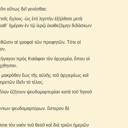
τι οὕτως δεῖ γενέσθαι;
τοῖς ὄχλοις· ὡς ἐπὶ λῃστὴν ἐξήλθατε μετὰ
 καθ᾽ ἡμέραν ἐν τῷ ἱερῷ ἐκαθεζόμην διδάσκων
ωθῶσιν αἱ γραφαὶ τῶν προφητῶν. Τότε οἱ
ον.
πήγαγον πρὸς Καϊάφαν τὸν ἀρχιερέα, ὅπου οἱ
ήχθησαν.
 μακρόθεν ἕως τῆς αὐλῆς τοῦ ἀρχιερέως καὶ
ρετῶν ἰδεῖν τὸ τέλος.
ν ὅλον ἐζήτουν ψευδομαρτυρίαν κατὰ τοῦ Ἰησοῦ
ντων ψευδομαρτύρων. ὕστερον δὲ
σαι τὸν ναὸν τοῦ θεοῦ καὶ διὰ τριῶν ἡμερῶν