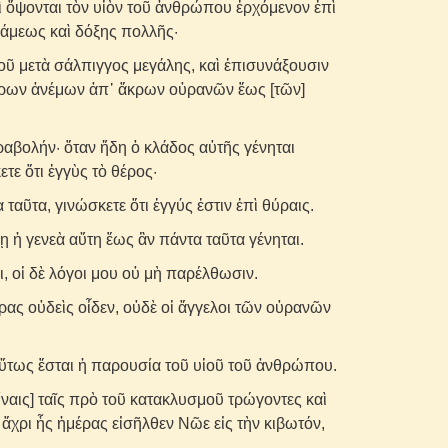
αὶ ὄψονται τὸν υἱὸν τοῦ ἀνθρώπου ἐρχόμενον ἐπὶ
άμεως καὶ δόξης πολλῆς·
οῦ μετὰ σάλπιγγος μεγάλης, καὶ ἐπισυνάξουσιν
άρων ἀνέμων ἀπ᾽ ἄκρων οὐρανῶν ἕως [τῶν]
αβολήν· ὅταν ἤδη ὁ κλάδος αὐτῆς γένηται
τε ὅτι ἐγγὺς τὸ θέρος·
 ταῦτα, γινώσκετε ὅτι ἐγγύς ἐστιν ἐπὶ θύραις.
ῃ ἡ γενεὰ αὕτη ἕως ἂν πάντα ταῦτα γένηται.
, οἱ δὲ λόγοι μου οὐ μὴ παρέλθωσιν.
ρας οὐδεὶς οἶδεν, οὐδὲ οἱ ἄγγελοι τῶν οὐρανῶν
ὕτως ἔσται ἡ παρουσία τοῦ υἱοῦ τοῦ ἀνθρώπου.
ίναις] ταῖς πρὸ τοῦ κατακλυσμοῦ τρώγοντες καὶ
, ἄχρι ἧς ἡμέρας εἰσῆλθεν Νῶε εἰς τὴν κιβωτόν,