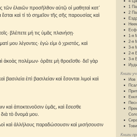
4 Ца
1 П
ς τῶν ἐλαιῶν προσῆλθον αὐτῷ οἱ μαθηταὶ κατ᾽
2 П
α ἔσται καὶ τί τὸ σημεῖον τῆς σῆς παρουσίας καὶ
Езд
Нее
Есф
οῖς· βλέπετε μή τις ὑμᾶς πλανήσῃ·
1-я 
2-я 
τί μου λέγοντες· ἐγώ εἰμι ὁ χριστός, καὶ
3-я 
2-я 
3-я 
ὶ ἀκοὰς πολέμων· ὁρᾶτε μὴ θροεῖσθε· δεῖ γὰρ
Иуд
Книги у
ὶ βασιλεία ἐπὶ βασιλείαν καὶ ἔσονται λιμοὶ καὶ
Иов
Пса
При
Еккл
Песн
ν καὶ ἀποκτενοῦσιν ὑμᾶς, καὶ ἔσεσθε
Пре
διὰ τὸ ὄνομά μου.
Сол
Сир
λοὶ καὶ ἀλλήλους παραδώσουσιν καὶ μισήσουσιν
Тови
Книги пр