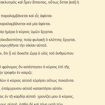
ακλυσμὸς καὶ ἦρεν ἅπαντας, οὕτως ἔσται [καὶ] ἡ
 παραλαμβάνεται καὶ εἷς ἀφίεται·
αραλαμβάνεται καὶ μία ἀφίεται.
οίᾳ ἡμέρᾳ ὁ κύριος ὑμῶν ἔρχεται.
ὁ οἰκοδεσπότης ποίᾳ φυλακῇ ὁ κλέπτης ἔρχεται,
ιορυχθῆναι τὴν οἰκίαν αὐτοῦ.
οι, ὅτι ᾗ οὐ δοκεῖτε ὥρᾳ ὁ υἱὸς τοῦ ἀνθρώπου
ὶ φρόνιμος ὃν κατέστησεν ὁ κύριος ἐπὶ τῆς
τὴν τροφὴν ἐν καιρῷ;
θὼν ὁ κύριος αὐτοῦ εὑρήσει οὕτως ποιοῦντα·
ῖς ὑπάρχουσιν αὐτοῦ καταστήσει αὐτόν.
ς ἐν τῇ καρδίᾳ αὐτοῦ· χρονίζει μου ὁ κύριος,
ους αὐτοῦ, ἐσθίῃ δὲ καὶ πίνῃ μετὰ τῶν