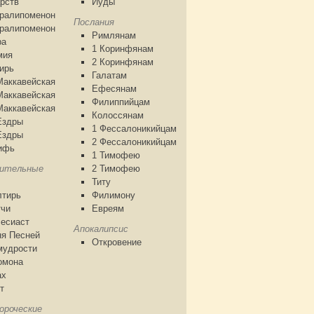
рств
Иуды
аралипоменон
Послания
аралипоменон
Римлянам
ра
1 Коринфянам
мия
2 Коринфянам
ирь
Галатам
Маккавейская
Ефесянам
Маккавейская
Филиппийцам
Маккавейская
Колоссянам
Ездры
1 Фессалоникийцам
Ездры
2 Фессалоникийцам
ифь
1 Тимофею
чительные
2 Тимофею
Титу
лтирь
Филимону
тчи
Евреям
есиаст
Апокалипсис
я Песней
Откровение
мудрости
омона
ах
т
ороческие