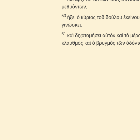
μεθυόντων,
50
ἥξει ὁ κύριος τοῦ δούλου ἐκείνο
γινώσκει,
51
καὶ διχοτομήσει αὐτὸν καὶ τὸ μέρ
κλαυθμὸς καὶ ὁ βρυγμὸς τῶν ὀδόντ