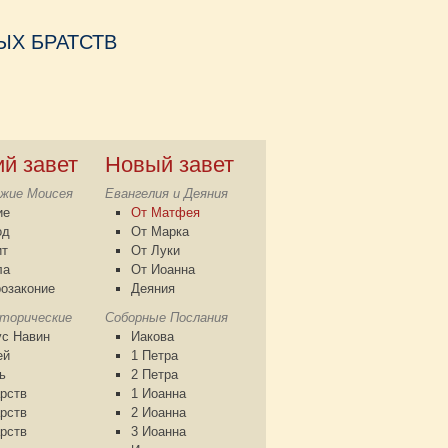
Х БРАТСТВ
ий завет
Новый завет
жие Моисея
Евангелия и Деяния
ие
От Матфея
од
От Марка
ит
От Луки
ла
От Иоанна
озаконие
Деяния
сторические
Соборные Послания
с Навин
Иакова
ей
1 Петра
ь
2 Петра
рств
1 Иоанна
рств
2 Иоанна
рств
3 Иоанна