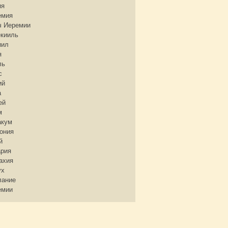
ия
емия
ч Иеремии
екииль
иил
я
ль
с
ий
а
ей
м
акум
ония
й
ария
ахия
ух
лание
емии