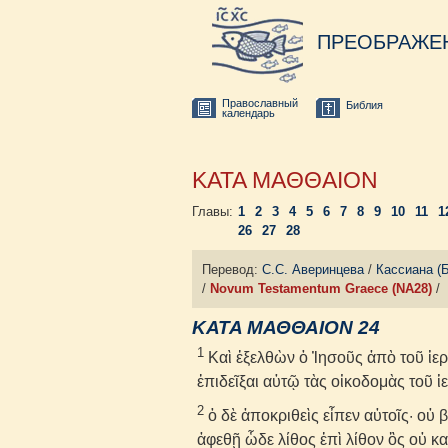
ПРЕОБРАЖЕ
Православный
Библия
календарь
ΚΑΤΑ ΜΑΘΘΑΙΟΝ
Главы:
1
2
3
4
5
6
7
8
9
10
11
1
26
27
28
Перевод:
С.С. Аверинцева
/
Кассиана (
/
Novum Testamentum Graece (NA28)
/
ΚΑΤΑ ΜΑΘΘΑΙΟΝ 24
1
Καὶ ἐξελθὼν ὁ Ἰησοῦς ἀπὸ τοῦ ἱερ
ἐπιδεῖξαι αὐτῷ τὰς οἰκοδομὰς τοῦ ἱ
2
ὁ δὲ ἀποκριθεὶς εἶπεν αὐτοῖς· οὐ 
ἀφεθῇ ὧδε λίθος ἐπὶ λίθον ὃς οὐ κ