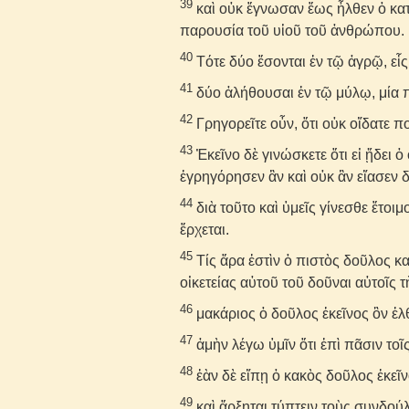
39
καὶ οὐκ ἔγνωσαν ἕως ἦλθεν ὁ κατ
παρουσία τοῦ υἱοῦ τοῦ ἀνθρώπου.
40
Τότε δύο ἔσονται ἐν τῷ ἀγρῷ, εἷς
41
δύο ἀλήθουσαι ἐν τῷ μύλῳ, μία π
42
Γρηγορεῖτε οὖν, ὅτι οὐκ οἴδατε π
43
Ἐκεῖνο δὲ γινώσκετε ὅτι εἰ ᾔδει 
ἐγρηγόρησεν ἂν καὶ οὐκ ἂν εἴασεν δ
44
διὰ τοῦτο καὶ ὑμεῖς γίνεσθε ἕτοιμ
ἔρχεται.
45
Τίς ἄρα ἐστὶν ὁ πιστὸς δοῦλος κα
οἰκετείας αὐτοῦ τοῦ δοῦναι αὐτοῖς 
46
μακάριος ὁ δοῦλος ἐκεῖνος ὃν ἐλ
47
ἀμὴν λέγω ὑμῖν ὅτι ἐπὶ πᾶσιν το
48
ἐὰν δὲ εἴπῃ ὁ κακὸς δοῦλος ἐκεῖνο
49
καὶ ἄρξηται τύπτειν τοὺς συνδούλ