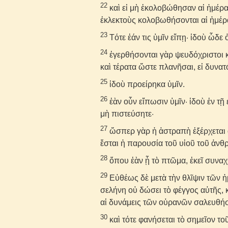
22
καὶ εἰ μὴ ἐκολοβώθησαν αἱ ἡμέραι
ἐκλεκτοὺς κολοβωθήσονται αἱ ἡμέραι
23
Τότε ἐάν τις ὑμῖν εἴπῃ· ἰδοὺ ὧδε 
24
ἐγερθήσονται γὰρ ψευδόχριστοι 
καὶ τέρατα ὥστε πλανῆσαι, εἰ δυνατό
25
ἰδοὺ προείρηκα ὑμῖν.
26
ἐὰν οὖν εἴπωσιν ὑμῖν· ἰδοὺ ἐν τῇ ἐ
μὴ πιστεύσητε·
27
ὥσπερ γὰρ ἡ ἀστραπὴ ἐξέρχεται 
ἔσται ἡ παρουσία τοῦ υἱοῦ τοῦ ἀν
28
ὅπου ἐὰν ᾖ τὸ πτῶμα, ἐκεῖ συναχθ
29
Εὐθέως δὲ μετὰ τὴν θλῖψιν τῶν ἡ
σελήνη οὐ δώσει τὸ φέγγος αὐτῆς, 
αἱ δυνάμεις τῶν οὐρανῶν σαλευθήσ
30
καὶ τότε φανήσεται τὸ σημεῖον το