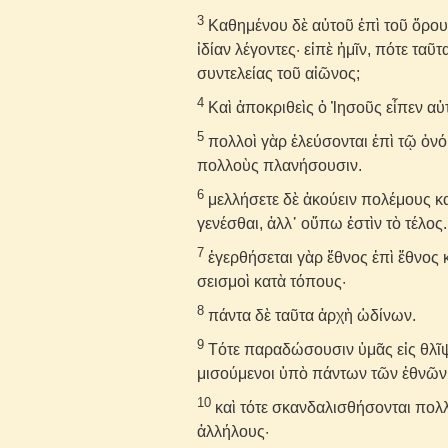
3
Καθημένου δὲ αὐτοῦ ἐπὶ τοῦ ὄρου
ἰδίαν λέγοντες· εἰπὲ ἡμῖν, πότε ταῦτ
συντελείας τοῦ αἰῶνος;
4
Καὶ ἀποκριθεὶς ὁ Ἰησοῦς εἶπεν αὐτ
5
πολλοὶ γὰρ ἐλεύσονται ἐπὶ τῷ ὀνόμα
πολλοὺς πλανήσουσιν.
6
μελλήσετε δὲ ἀκούειν πολέμους κα
γενέσθαι, ἀλλ᾽ οὔπω ἐστὶν τὸ τέλος.
7
ἐγερθήσεται γὰρ ἔθνος ἐπὶ ἔθνος κα
σεισμοὶ κατὰ τόπους·
8
πάντα δὲ ταῦτα ἀρχὴ ὠδίνων.
9
Τότε παραδώσουσιν ὑμᾶς εἰς θλῖψι
μισούμενοι ὑπὸ πάντων τῶν ἐθνῶν 
10
καὶ τότε σκανδαλισθήσονται πολ
ἀλλήλους·