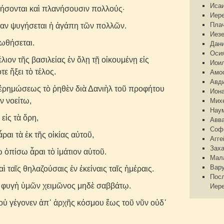
Иса
ήσονται καὶ πλανήσουσιν πολλούς·
Иер
Пла
μίαν ψυγήσεται ἡ ἀγάπη τῶν πολλῶν.
Иез
σωθήσεται.
Дан
Оси
λιον τῆς βασιλείας ἐν ὅλῃ τῇ οἰκουμένῃ εἰς
Иои
τε ἥξει τὸ τέλος.
Амо
Авд
 ἐρημώσεως τὸ ῥηθὲν διὰ Δανιὴλ τοῦ προφήτου
Ион
ν νοείτω,
Мих
Нау
εἰς τὰ ὄρη,
Авв
Соф
αι τὰ ἐκ τῆς οἰκίας αὐτοῦ,
Агге
Зах
 ὀπίσω ἆραι τὸ ἱμάτιον αὐτοῦ.
Мал
Вар
αὶ ταῖς θηλαζούσαις ἐν ἐκείναις ταῖς ἡμέραις.
Пос
ἡ φυγὴ ὑμῶν χειμῶνος μηδὲ σαββάτῳ.
Иер
 οὐ γέγονεν ἀπ᾽ ἀρχῆς κόσμου ἕως τοῦ νῦν οὐδ᾽