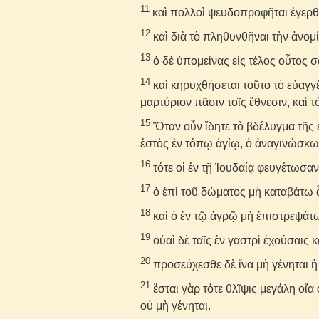
11
καὶ πολλοὶ ψευδοπροφῆται ἐγερθ
12
καὶ διὰ τὸ πληθυνθῆναι τὴν ἀνο
13
ὁ δὲ ὑπομείνας εἰς τέλος οὗτος 
14
καὶ κηρυχθήσεται τοῦτο τὸ εὐαγγέ
μαρτύριον πᾶσιν τοῖς ἔθνεσιν, καὶ τό
15
Ὅταν οὖν ἴδητε τὸ βδέλυγμα τῆς
ἑστὸς ἐν τόπῳ ἁγίῳ, ὁ ἀναγινώσκω
16
τότε οἱ ἐν τῇ Ἰουδαίᾳ φευγέτωσαν 
17
ὁ ἐπὶ τοῦ δώματος μὴ καταβάτω ἆρ
18
καὶ ὁ ἐν τῷ ἀγρῷ μὴ ἐπιστρεψάτω
19
οὐαὶ δὲ ταῖς ἐν γαστρὶ ἐχούσαις κ
20
προσεύχεσθε δὲ ἵνα μὴ γένηται 
21
ἔσται γὰρ τότε θλῖψις μεγάλη οἵα
οὐ μὴ γένηται.