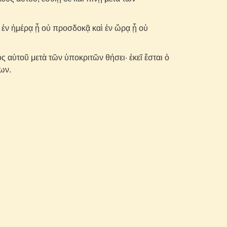
υ ἐν ἡμέρᾳ ᾗ οὐ προσδοκᾷ καὶ ἐν ὥρᾳ ᾗ οὐ
ος αὐτοῦ μετὰ τῶν ὑποκριτῶν θήσει· ἐκεῖ ἔσται ὁ
ων.