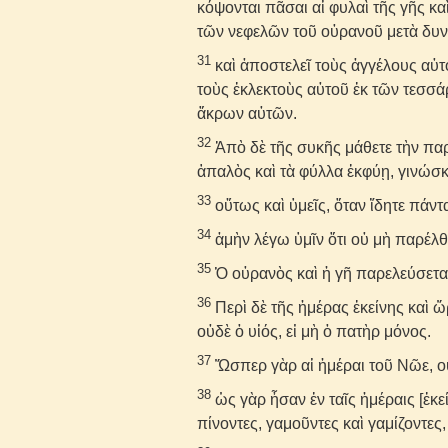
κόψονται πᾶσαι αἱ φυλαὶ τῆς γῆς κ
τῶν νεφελῶν τοῦ οὐρανοῦ μετὰ δυν
31
καὶ ἀποστελεῖ τοὺς ἀγγέλους αὐτ
τοὺς ἐκλεκτοὺς αὐτοῦ ἐκ τῶν τεσσ
ἄκρων αὐτῶν.
32
Ἀπὸ δὲ τῆς συκῆς μάθετε τὴν παρ
ἁπαλὸς καὶ τὰ φύλλα ἐκφύῃ, γινώσκε
33
οὕτως καὶ ὑμεῖς, ὅταν ἴδητε πάντα
34
ἀμὴν λέγω ὑμῖν ὅτι οὐ μὴ παρέλθ
35
Ὁ οὐρανὸς καὶ ἡ γῆ παρελεύσεται
36
Περὶ δὲ τῆς ἡμέρας ἐκείνης καὶ ὥ
οὐδὲ ὁ υἱός, εἰ μὴ ὁ πατὴρ μόνος.
37
Ὥσπερ γὰρ αἱ ἡμέραι τοῦ Νῶε, ο
38
ὡς γὰρ ἦσαν ἐν ταῖς ἡμέραις [ἐκε
πίνοντες, γαμοῦντες καὶ γαμίζοντες