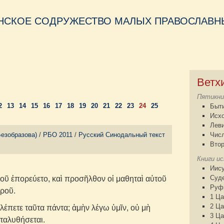
НСКОЕ СОДРУЖЕСТВО МАЛЫХ ПРАВОСЛАВНЫ
Ветх
Пятикни
2
13
14
15
16
17
18
19
20
21
22
23
24
25
Быт
Исх
Лев
Безобразова)
/
РБО 2011
/
Русский Синодальный текст
Чис
Втор
Книги и
Иису
Суд
οῦ ἐπορεύετο, καὶ προσῆλθον οἱ μαθηταὶ αὐτοῦ
Руф
εροῦ.
1 Ца
2 Ца
βλέπετε ταῦτα πάντα; ἀμὴν λέγω ὑμῖν, οὐ μὴ
3 Ца
αταλυθήσεται.