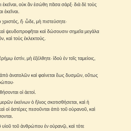
 ἐκεῖναι, οὐκ ἂν ἐσώθη πᾶσα σάρξ· διὰ δὲ τοὺς
 ἐκεῖναι.
ὁ χριστός, ἤ· ὧδε, μὴ πιστεύσητε·
καὶ ψευδοπροφῆται καὶ δώσουσιν σημεῖα μεγάλα
ν, καὶ τοὺς ἐκλεκτούς.
ρήμῳ ἐστίν, μὴ ἐξέλθητε· ἰδοὺ ἐν τοῖς ταμείοις,
ἀπὸ ἀνατολῶν καὶ φαίνεται ἕως δυσμῶν, οὕτως
θρώπου·
ήσονται οἱ ἀετοί.
μερῶν ἐκείνων ὁ ἥλιος σκοτισθήσεται, καὶ ἡ
καὶ οἱ ἀστέρες πεσοῦνται ἀπὸ τοῦ οὐρανοῦ, καὶ
ονται.
ῦ υἱοῦ τοῦ ἀνθρώπου ἐν οὐρανῷ, καὶ τότε