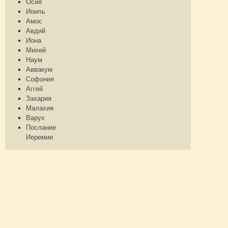
Осия
Иоиль
Амос
Авдий
Иона
Михей
Наум
Аввакум
Софония
Аггей
Захария
Малахия
Варух
Послание
Иеремии