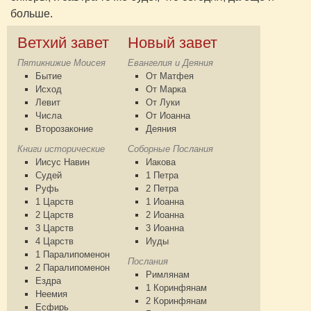
больше.
Ветхий завет
Новый завет
Пятикнижие Моисея
Евангелия и Деяния
Бытие
От Матфея
Исход
От Марка
Левит
От Луки
Числа
От Иоанна
Второзаконие
Деяния
Книги исторические
Соборные Послания
Иисус Навин
Иакова
Судей
1 Петра
Руфь
2 Петра
1 Царств
1 Иоанна
2 Царств
2 Иоанна
3 Царств
3 Иоанна
4 Царств
Иуды
1 Паралипоменон
Послания
2 Паралипоменон
Римлянам
Ездра
1 Коринфянам
Неемия
2 Коринфянам
Есфирь