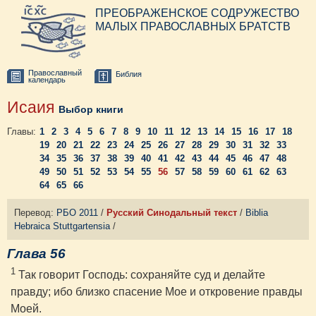
ПРЕОБРАЖЕНСКОЕ СОДРУЖЕСТВО
МАЛЫХ ПРАВОСЛАВНЫХ БРАТСТВ
Православный
Библия
календарь
Исаия
Выбор книги
Главы:
1
2
3
4
5
6
7
8
9
10
11
12
13
14
15
16
17
18
19
20
21
22
23
24
25
26
27
28
29
30
31
32
33
34
35
36
37
38
39
40
41
42
43
44
45
46
47
48
49
50
51
52
53
54
55
56
57
58
59
60
61
62
63
64
65
66
Перевод:
РБО 2011
/
Русский Синодальный текст
/
Biblia
Hebraica Stuttgartensia
/
Глава 56
1
Так говорит Господь: сохраняйте суд и делайте
правду; ибо близко спасение Мое и откровение правды
Моей.