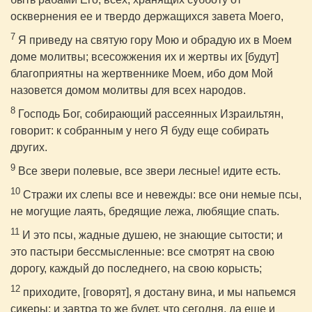
осквернения ее и твердо держащихся завета Моего,
7
Я приведу на святую гору Мою и обрадую их в Моем
доме молитвы; всесожжения их и жертвы их [будут]
благоприятны на жертвеннике Моем, ибо дом Мой
назовется домом молитвы для всех народов.
8
Господь Бог, собирающий рассеянных Израильтян,
говорит: к собранным у него Я буду еще собирать
других.
9
Все звери полевые, все звери лесные! идите есть.
10
Стражи их слепы все и невежды: все они немые псы,
не могущие лаять, бредящие лежа, любящие спать.
11
И это псы, жадные душею, не знающие сытости; и
это пастыри бессмысленные: все смотрят на свою
дорогу, каждый до последнего, на свою корысть;
12
приходите, [говорят], я достану вина, и мы напьемся
сикеры; и завтра то же будет, что сегодня, да еще и