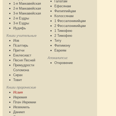
Галатам
1-я Маккавейская
Ефесянам
2-я Маккавейская
Филиппийцам
3-я Маккавейская
Колоссянам
2-я Ездры
1 Фессалоникийцам
3-я Ездры
2 Фессалоникийцам
Иудифь
1 Тимофею
Книги учительные
2 Тимофею
Иов
Титу
Псалтирь
Филимону
Притчи
Евреям
Екклесиаст
Апокалипсис
Песня Песней
Откровение
Премудрости
Соломона
Сирах
Товит
Книги пророческие
Исаия
Иеремия
Плач Иеремии
Иезекииль
Даниил