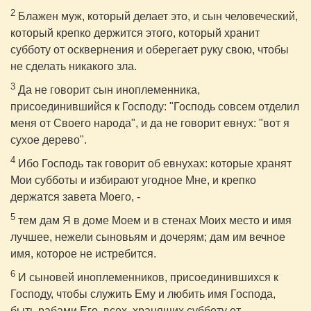
2
Блажен муж, который делает это, и сын человеческий,
который крепко держится этого, который хранит
субботу от осквернения и оберегает руку свою, чтобы
не сделать никакого зла.
3
Да не говорит сын иноплеменника,
присоединившийся к Господу: "Господь совсем отделил
меня от Своего народа", и да не говорит евнух: "вот я
сухое дерево".
4
Ибо Господь так говорит об евнухах: которые хранят
Мои субботы и избирают угодное Мне, и крепко
держатся завета Моего, -
5
тем дам Я в доме Моем и в стенах Моих место и имя
лучшее, нежели сыновьям и дочерям; дам им вечное
имя, которое не истребится.
6
И сыновей иноплеменников, присоединившихся к
Господу, чтобы служить Ему и любить имя Господа,
быть рабами Его, всех, хранящих субботу от