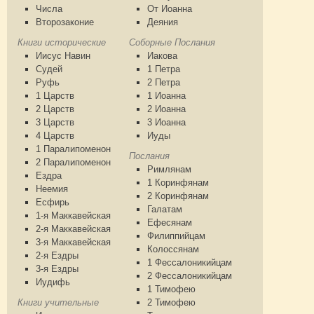
Числа
От Иоанна
Второзаконие
Деяния
Книги исторические
Соборные Послания
Иисус Навин
Иакова
Судей
1 Петра
Руфь
2 Петра
1 Царств
1 Иоанна
2 Царств
2 Иоанна
3 Царств
3 Иоанна
4 Царств
Иуды
1 Паралипоменон
Послания
2 Паралипоменон
Римлянам
Ездра
1 Коринфянам
Неемия
2 Коринфянам
Есфирь
Галатам
1-я Маккавейская
Ефесянам
2-я Маккавейская
Филиппийцам
3-я Маккавейская
Колоссянам
2-я Ездры
1 Фессалоникийцам
3-я Ездры
2 Фессалоникийцам
Иудифь
1 Тимофею
Книги учительные
2 Тимофею