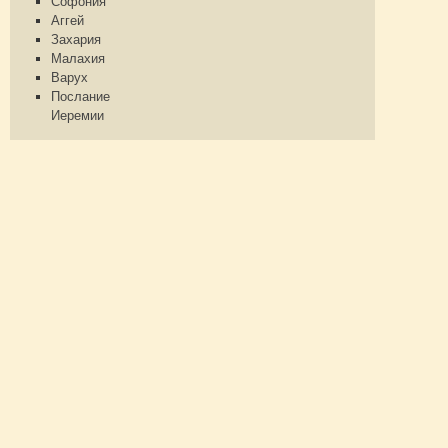
Софония
Аггей
Захария
Малахия
Варух
Послание
Иеремии