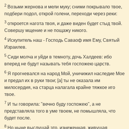
2
Возьми жернова и мели муку; сними покрывало твое,
подбери подол, открой голени, переходи через реки:
3
откроется нагота твоя, и даже виден будет стыд твой.
Совершу мщение и не пощажу никого.
4
Искупитель наш - Господь Саваоф имя Ему, Святый
Израилев.
5
Сиди молча и уйди в темноту, дочь Халдеев: ибо
вперед не будут называть тебя госпожею царств.
6
Я прогневался на народ Мой, уничижил наследие Мое
и предал их в руки твои; [а] ты не оказала им
милосердия, на старца налагала крайне тяжкое иго
твое.
7
И ты говорила: "вечно буду госпожею", а не
представляла того в уме твоем, не помышляла, что
будет после.
8
Но ныне выслушай это, изнеженная, живущая