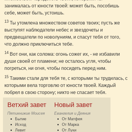
занималась от юности твоей: может быть, пособишь
себе, может быть, устоишь.
13
Ты утомлена множеством советов твоих; пусть же
выступят наблюдатели небес и звездочеты и
предвещатели по новолуниям, и спасут тебя от того,
что должно приключиться тебе.
14
Вот они, как солома: огонь сожег их, - не избавили
души своей от пламени; не осталось угля, чтобы
погреться, ни огня, чтобы посидеть перед ним.
15
Такими стали для тебя те, с которыми ты трудилась, с
которыми вела торговлю от юности твоей. Каждый
побрел в свою сторону; никто не спасает тебя.
Ветхий завет
Новый завет
Пятикнижие Моисея
Евангелия и Деяния
Бытие
От Матфея
Исход
От Марка
Левит
От Луки