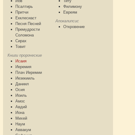
Иов
Титу
Псалтирь
Филимону
Притчи
Евреям
Екклесиаст
Апокалипсис
Песня Песней
Откровение
Премудрости
Соломона
Сирах
Товит
Книги пророческие
Исаия
Иеремия
Плач Иеремии
Иезекииль
Даниил
Осия
Иоиль
Амос
Авдий
Иона
Михей
Наум
Аввакум