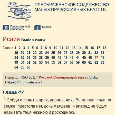
ПРЕОБРАЖЕНСКОЕ СОДРУЖЕСТВО
МАЛЫХ ПРАВОСЛАВНЫХ БРАТСТВ
Православный
Библия
календарь
Исаия
Выбор книги
Главы:
1
2
3
4
5
6
7
8
9
10
11
12
13
14
15
16
17
18
19
20
21
22
23
24
25
26
27
28
29
30
31
32
33
34
35
36
37
38
39
40
41
42
43
44
45
46
47
48
49
50
51
52
53
54
55
56
57
58
59
60
61
62
63
64
65
66
Перевод:
РБО 2011
/
Русский Синодальный текст
/
Biblia
Hebraica Stuttgartensia
/
Глава 47
1
Сойди и сядь на прах, девица, дочь Вавилона; сиди на
земле: престола нет, дочь Халдеев, и вперед не будут
называть тебя нежною и роскошною.