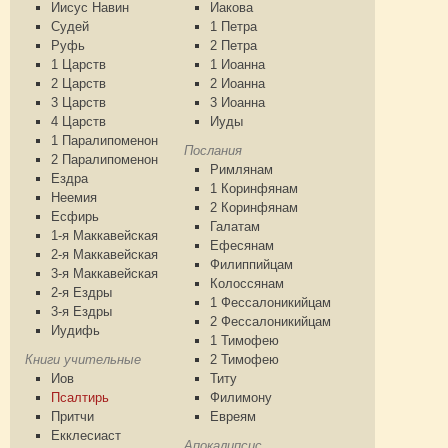
Иисус Навин
Иакова
Судей
1 Петра
Руфь
2 Петра
1 Царств
1 Иоанна
2 Царств
2 Иоанна
3 Царств
3 Иоанна
4 Царств
Иуды
1 Паралипоменон
Послания
2 Паралипоменон
Римлянам
Ездра
1 Коринфянам
Неемия
2 Коринфянам
Есфирь
Галатам
1-я Маккавейская
Ефесянам
2-я Маккавейская
Филиппийцам
3-я Маккавейская
Колоссянам
2-я Ездры
1 Фессалоникийцам
3-я Ездры
2 Фессалоникийцам
Иудифь
1 Тимофею
Книги учительные
2 Тимофею
Иов
Титу
Псалтирь
Филимону
Притчи
Евреям
Екклесиаст
Апокалипсис