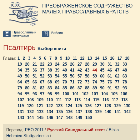
ПРЕОБРАЖЕНСКОЕ СОДРУЖЕСТВО
МАЛЫХ ПРАВОСЛАВНЫХ БРАТСТВ
Православный
Библия
календарь
Псалтирь
Выбор книги
Главы:
1
2
3
4
5
6
7
8
9
10
11
12
13
14
15
16
17
18
19
20
21
22
23
24
25
26
27
28
29
30
31
32
33
34
35
36
37
38
39
40
41
42
43
44
45
46
47
48
49
50
51
52
53
54
55
56
57
58
59
60
61
62
63
64
65
66
67
68
69
70
71
72
73
74
75
76
77
78
79
80
81
82
83
84
85
86
87
88
89
90
91
92
93
94
95
96
97
98
99
100
101
102
103
104
105
106
107
108
109
110
111
112
113
114
115
116
117
118
119
120
121
122
123
124
125
126
127
128
129
130
131
132
133
134
135
136
137
138
139
140
141
142
143
144
145
146
147
148
149
150
Перевод:
РБО 2011
/
Русский Синодальный текст
/
Biblia
Hebraica Stuttgartensia
/