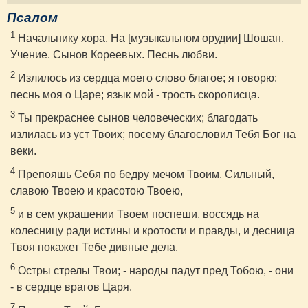
Псалом
1
Начальнику хора. На [музыкальном орудии] Шошан.
Учение. Сынов Кореевых. Песнь любви.
2
Излилось из сердца моего слово благое; я говорю:
песнь моя о Царе; язык мой - трость скорописца.
3
Ты прекраснее сынов человеческих; благодать
излилась из уст Твоих; посему благословил Тебя Бог на
веки.
4
Препояшь Себя по бедру мечом Твоим, Сильный,
славою Твоею и красотою Твоею,
5
и в сем украшении Твоем поспеши, воссядь на
колесницу ради истины и кротости и правды, и десница
Твоя покажет Тебе дивные дела.
6
Остры стрелы Твои; - народы падут пред Тобою, - они
- в сердце врагов Царя.
7