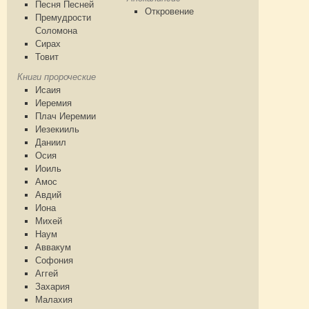
Песня Песней
Откровение
Премудрости
Соломона
Сирах
Товит
Книги пророческие
Исаия
Иеремия
Плач Иеремии
Иезекииль
Даниил
Осия
Иоиль
Амос
Авдий
Иона
Михей
Наум
Аввакум
Софония
Аггей
Захария
Малахия