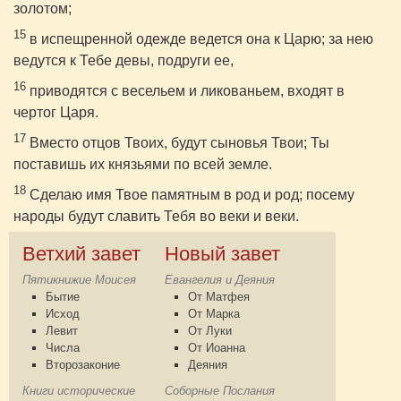
золотом;
15
в испещренной одежде ведется она к Царю; за нею
ведутся к Тебе девы, подруги ее,
16
приводятся с весельем и ликованьем, входят в
чертог Царя.
17
Вместо отцов Твоих, будут сыновья Твои; Ты
поставишь их князьями по всей земле.
18
Сделаю имя Твое памятным в род и род; посему
народы будут славить Тебя во веки и веки.
Ветхий завет
Новый завет
Пятикнижие Моисея
Евангелия и Деяния
Бытие
От Матфея
Исход
От Марка
Левит
От Луки
Числа
От Иоанна
Второзаконие
Деяния
Книги исторические
Соборные Послания