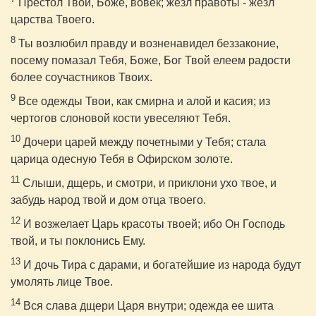
Престол Твой, Боже, вовек; жезл правоты - жезл
царства Твоего.
8
Ты возлюбил правду и возненавидел беззаконие,
посему помазал Тебя, Боже, Бог Твой елеем радости
более соучастников Твоих.
9
Все одежды Твои, как смирна и алой и касия; из
чертогов слоновой кости увеселяют Тебя.
10
Дочери царей между почетными у Тебя; стала
царица одесную Тебя в Офирском золоте.
11
Слыши, дщерь, и смотри, и приклони ухо твое, и
забудь народ твой и дом отца твоего.
12
И возжелает Царь красоты твоей; ибо Он Господь
твой, и ты поклонись Ему.
13
И дочь Тира с дарами, и богатейшие из народа будут
умолять лице Твое.
14
Вся слава дщери Царя внутри; одежда ее шита