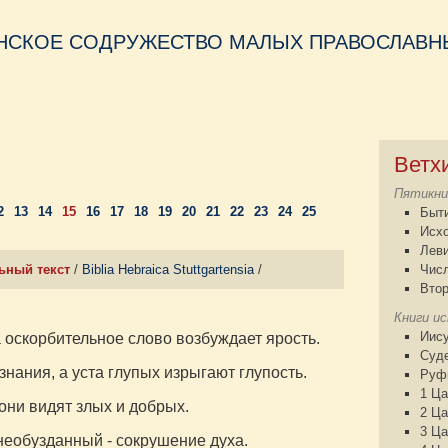
НСКОЕ СОДРУЖЕСТВО МАЛЫХ ПРАВОСЛАВНЫ
Ветх
Пятикни
2
13
14
15
16
17
18
19
20
21
22
23
24
25
Быт
Исх
Лев
ьный текст
/
Biblia Hebraica Stuttgartensia
/
Чис
Втор
Книги и
Иису
а оскорбительное слово возбуждает ярость.
Суд
ания, а уста глупых изрыгают глупость.
Руф
1 Ца
они видят злых и добрых.
2 Ца
3 Ца
 необузданный - сокрушение духа.