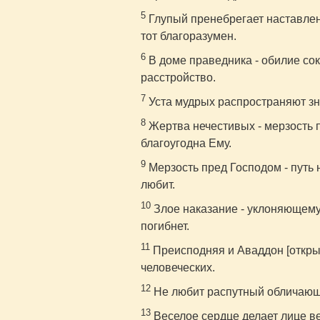
5
Глупый пренебрегает наставлени
тот благоразумен.
6
В доме праведника - обилие сок
расстройство.
7
Уста мудрых распространяют зна
8
Жертва нечестивых - мерзость 
благоугодна Ему.
9
Мерзость пред Господом - путь 
любит.
10
Злое наказание - уклоняющему
погибнет.
11
Преисподняя и Аваддон [откры
человеческих.
12
Не любит распутный обличающих
13
Веселое сердце делает лице ве