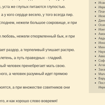
Иса
 уста же глупых питаются глупостью.
Иер
Пла
 у кого сердце весело, у того всегда пир.
Иез
Дан
споднем, нежели большое сокровище, и при
Оси
Иои
Амо
м любовь, нежели откормленный бык, и при
Авд
Ион
Мих
ет раздор, а терпеливый утишает распрю.
Нау
Авв
летень, а путь праведных - гладкий.
Соф
Агге
пый человек пренебрегает мать свою.
Зах
ного, а человек разумный идет прямою
Мал
Вар
Пос
оятся, а при множестве советников они
Иер
его, и как хорошо слово вовремя!