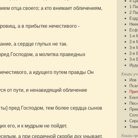
4 Ца
1 П
ем отца своего; а кто внимает обличениям,
2 П
Езд
Нее
ровищ, а в прибытке нечестивого -
Есф
1-я 
2-я 
ние, а сердце глупых не так.
3-я 
2-я 
пред Господом, а молитва праведных
3-я 
Иуд
нечестивого, а идущего путем правды Он
Книги у
Иов
Пса
ся от пути, и ненавидящий обличение
При
Еккл
Песн
ты] пред Господом, тем более сердца сынов
Пре
Сол
Сир
 его, и к мудрым не пойдет.
Тови
Книги пр
селым, а при сердечной скорби дух унывает.