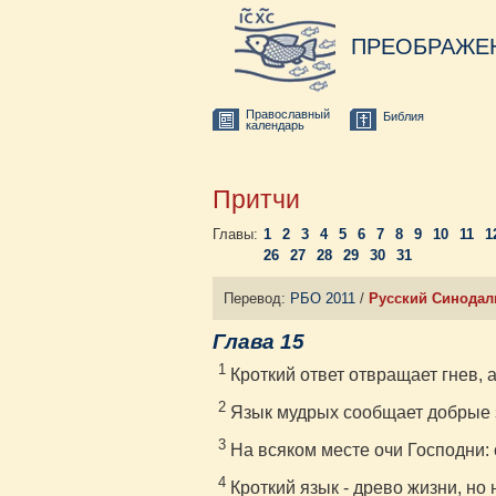
ПРЕОБРАЖЕ
Православный
Библия
календарь
Притчи
Главы:
1
2
3
4
5
6
7
8
9
10
11
1
26
27
28
29
30
31
Перевод:
РБО 2011
/
Русский Синодал
Глава 15
1
Кроткий ответ отвращает гнев, 
2
Язык мудрых сообщает добрые зн
3
На всяком месте очи Господни: 
4
Кроткий язык - древо жизни, но