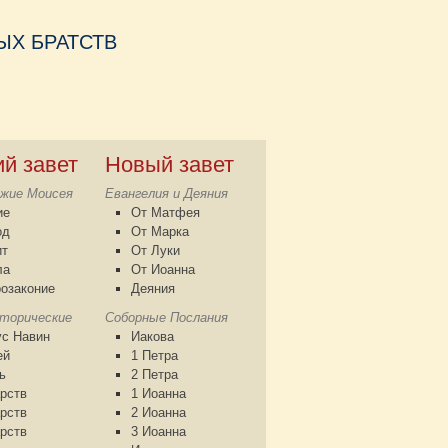
Х БРАТСТВ
ий завет
Новый завет
жие Моисея
Евангелия и Деяния
ие
От Матфея
од
От Марка
ит
От Луки
ла
От Иоанна
озаконие
Деяния
сторические
Соборные Послания
с Навин
Иакова
ей
1 Петра
ь
2 Петра
рств
1 Иоанна
рств
2 Иоанна
рств
3 Иоанна