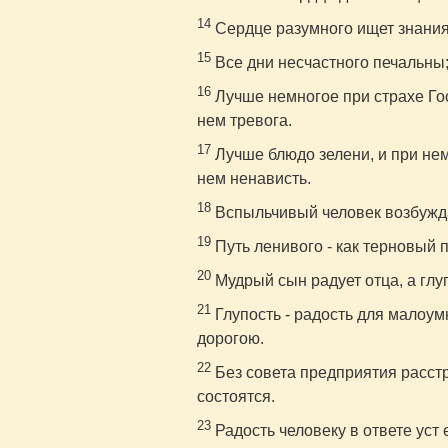
14
Сердце разумного ищет знания,
15
Все дни несчастного печальны; а
16
Лучше немногое при страхе Го
нем тревога.
17
Лучше блюдо зелени, и при не
нем ненависть.
18
Вспыльчивый человек возбужда
19
Путь ленивого - как терновый п
20
Мудрый сын радует отца, а глу
21
Глупость - радость для малоум
дорогою.
22
Без совета предприятия расстр
состоятся.
23
Радость человеку в ответе уст 