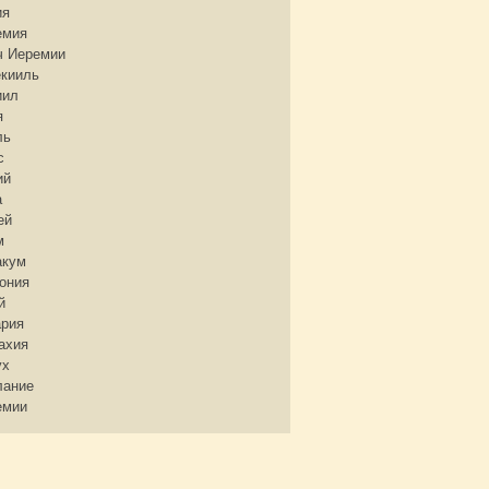
ия
емия
ч Иеремии
екииль
иил
я
ль
с
ий
а
ей
м
акум
ония
й
ария
ахия
ух
лание
емии