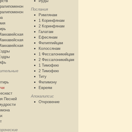
рств
Иуды
аралипоменон
Послания
аралипоменон
Римлянам
ра
1 Коринфянам
мия
2 Коринфянам
ирь
Галатам
Маккавейская
Ефесянам
Маккавейская
Филиппийцам
Маккавейская
Колоссянам
Ездры
1 Фессалоникийцам
Ездры
2 Фессалоникийцам
ифь
1 Тимофею
чительные
2 Тимофею
Титу
лтирь
Филимону
тчи
Евреям
есиаст
Апокалипсис
я Песней
Откровение
мудрости
омона
ах
т
ороческие