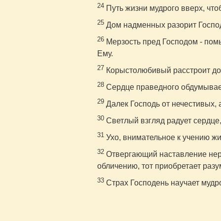
24
Путь жизни мудрого вверх, что
25
Дом надменных разорит Господ
26
Мерзость пред Господом - пом
Ему.
27
Корыстолюбивый расстроит дом
28
Сердце праведного обдумывает 
29
Далек Господь от нечестивых, 
30
Светлый взгляд радует сердце, 
31
Ухо, внимательное к учению ж
32
Отвергающий наставление нера
обличению, тот приобретает разу
33
Страх Господень научает мудро