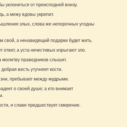
бы уклониться от преисподней внизу.
ь, а межу вдовы укрепит.
ышления злых, слова же непорочных угодны
 свой, а ненавидящий подарки будет жить.
ответ, а уста нечестивых изрыгают зло.
а молитву праведников слышит.
добрая весть утучняет кости.
изни, пребывает между мудрыми.
деет о своей душе; а кто внимает
м.
сти, и славе предшествует смирение.