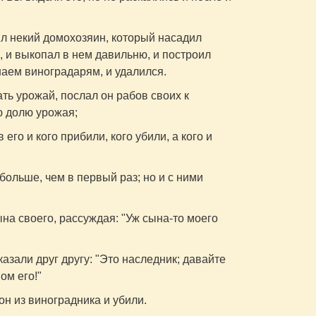
л некий домохозяин, который насадил
й, и выкопал в нем давильню, и построил
наем виноградарям, и удалился.
ть урожай, послал он рабов своих к
ю долю урожая;
его и кого прибили, кого убили, а кого и
больше, чем в первый раз; но и с ними
на своего, рассуждая: "Уж сына-то моего
азали друг другу: "Это наследник; давайте
ом его!"
он из виноградника и убили.