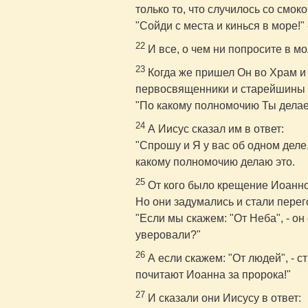
только то, что случилось со смок
"Сойди с места и кинься в море!" -
22
И все, о чем ни попросите в мо
23
Когда же пришел Он во Храм и 
первосвященники и старейшины 
"По какому полномочию Ты делаеш
24
А Иисус сказал им в ответ:
"Спрошу и Я у вас об одном деле,
какому полномочию делаю это.
25
От кого было крещение Иоанно
Но они задумались и стали перег
"Если мы скажем: "От Неба", - он
уверовали?"
26
А если скажем: "От людей", - 
почитают Иоанна за пророка!"
27
И сказали они Иисусу в ответ: