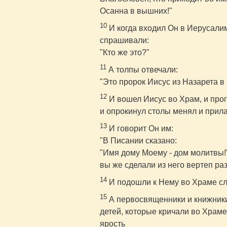
Осанна в вышних!"
10
И когда входил Он в Иерусали
спрашивали:
"Кто же это?"
11
А толпы отвечали:
"Это пророк Иисус из Назарета в
12
И вошел Иисус во Храм, и прог
и опрокинул столы менял и прила
13
И говорит Он им:
"В Писании сказано:
"Имя дому Моему - дом молитвы!"
вы же сделали из него вертеп ра
14
И подошли к Нему во Храме сл
15
А первосвященники и книжники,
детей, которые кричали во Храме
ярость