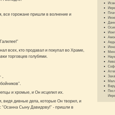
Иса
Иер
Пла
м, все горожане пришли в волнение и
Иез
Дан
Оси
Иои
Амо
 Галилее!"
Авд
Ион
нал всех, кто продавал и покупал во Храме,
Мих
вки торговцев голубями.
Нау
Авв
Соф
Агге
Зах
 -
Мал
збойников".
Вар
Пос
епцы и хромые, и Он исцелил их.
Иер
 видя дивные дела, которые Он творил, и
: "Осанна Сыну Давидову!" - пришли в