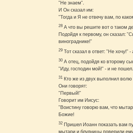
"Не знаем".
И Он сказал им:
"Тогда и Я не отвечу вам, по как
28
А что вы решите вот о таком д
Подойдя к первому, он сказал: "С
винограднике!"
29
Тот сказал в ответ: "Не хочу!" 
30
А отец, подойдя ко второму сыну
"Иду, господин мой!" - и не пошел
31
Кто же из двух выполнил волю 
Они говорят:
"Первый!"
Говорит им Иисус:
"Воистину говорю вам, что мытар
Божие!
32
Пришел Иоанн показать вам пут
мытари и блудницы поверили ему.