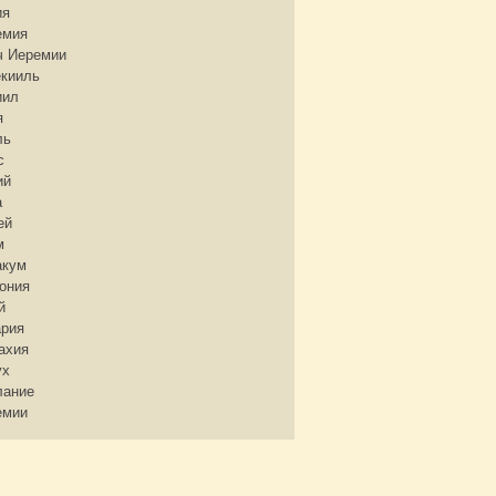
ия
емия
ч Иеремии
екииль
иил
я
ль
с
ий
а
ей
м
акум
ония
й
ария
ахия
ух
лание
емии