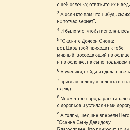
с ней осленка; отвяжите их и вед
3
А если кто вам что-нибудь скаже
их тотчас вернет".
4
И было это, чтобы исполнилось 
5
"Скажите Дочери Сиона:
вот, Царь твой приходит к тебе,
мирный, восседающий на ослице
и на осленке, на сыне подъяремн
6
А ученики, пойдя и сделав все т
7
привели ослицу и осленка и пол
одежд.
8
Множество народа расстилало о
с деревьев и устилали ими дорогу
9
А толпы, шедшие впереди Него 
"Осанна Сыну Давидову!
Благословен, Кто приходит во им