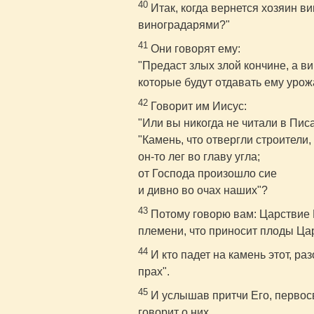
40
Итак, когда вернется хозяин ви
виноградарями?"
41
Они говорят ему:
"Предаст злых злой кончине, а в
которые будут отдавать ему урож
42
Говорит им Иисус:
"Или вы никогда не читали в Пис
"Камень, что отвергли строители,
он-то лег во главу угла;
от Господа произошло сие
и дивно во очах наших"?
43
Потому говорю вам: Царствие Б
племени, что приносит плоды Ца
44
И кто падет на камень этот, раз
прах".
45
И услышав притчи Его, первос
говорит о них,