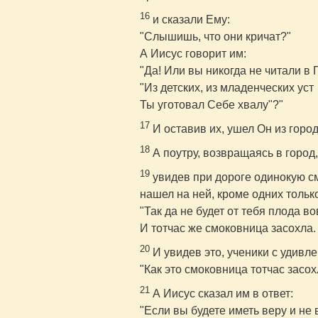
16
и сказали Ему:
"Слышишь, что они кричат?"
А Иисус говорит им:
"Да! Или вы никогда не читали в 
"Из детских, из младенческих уст
Ты уготовал Себе хвалу"?"
17
И оставив их, ушел Он из горо
18
А поутру, возвращаясь в город
19
увидев при дороге одинокую см
нашел на ней, кроме одних только
"Так да не будет от тебя плода во
И тотчас же смоковница засохла.
20
И увидев это, ученики с удивл
"Как это смоковница тотчас засох
21
А Иисус сказал им в ответ:
"Если вы будете иметь веру и не 