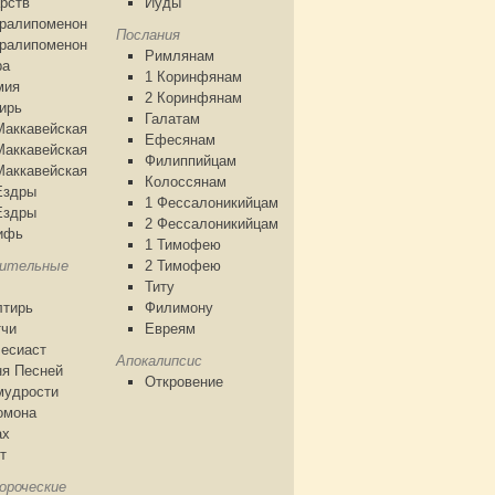
рств
Иуды
аралипоменон
Послания
аралипоменон
Римлянам
ра
1 Коринфянам
мия
2 Коринфянам
ирь
Галатам
Маккавейская
Ефесянам
Маккавейская
Филиппийцам
Маккавейская
Колоссянам
Ездры
1 Фессалоникийцам
Ездры
2 Фессалоникийцам
ифь
1 Тимофею
чительные
2 Тимофею
Титу
лтирь
Филимону
тчи
Евреям
есиаст
Апокалипсис
я Песней
Откровение
мудрости
омона
ах
т
ороческие