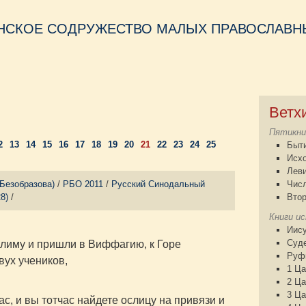
НСКОЕ СОДРУЖЕСТВО МАЛЫХ ПРАВОСЛАВНЫ
Ветх
Пятикни
2
13
14
15
16
17
18
19
20
21
22
23
24
25
Быт
Исх
Лев
(Безобразова)
/
РБО 2011
/
Русский Синодальный
Чис
8)
/
Втор
Книги и
Иису
Суд
алиму и пришли в Виффагию, к Горе
Руф
вух учеников,
1 Ца
2 Ца
3 Ца
ас, и вы тотчас найдете ослицу на привязи и