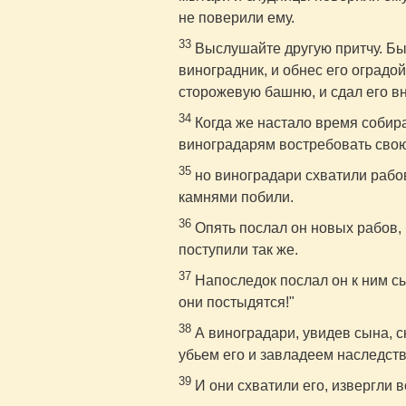
не поверили ему.
33
Выслушайте другую притчу. Бы
виноградник, и обнес его оградо
сторожевую башню, и сдал его в
34
Когда же настало время собира
виноградарям востребовать сво
35
но виноградари схватили рабов 
камнями побили.
36
Опять послал он новых рабов, 
поступили так же.
37
Напоследок послал он к ним сы
они постыдятся!"
38
А виноградари, увидев сына, ск
убьем его и завладеем наследств
39
И они схватили его, извергли в