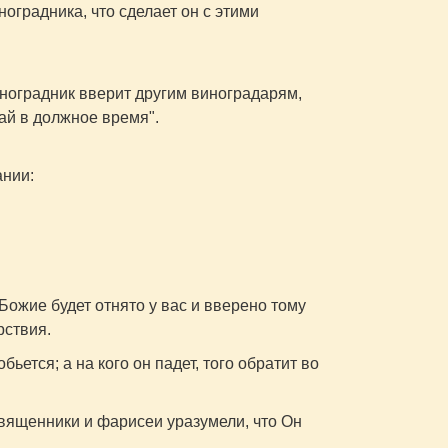
ноградника, что сделает он с этими
иноградник вверит другим виноградарям,
ай в должное время".
ании:
ожие будет отнято у вас и вверено тому
рствия.
обьется; а на кого он падет, того обратит во
вященники и фарисеи уразумели, что Он