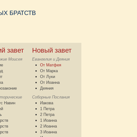
Х БРАТСТВ
ий завет
Новый завет
жие Моисея
Евангелия и Деяния
ие
От Матфея
од
От Марка
ит
От Луки
ла
От Иоанна
озаконие
Деяния
сторические
Соборные Послания
с Навин
Иакова
ей
1 Петра
ь
2 Петра
рств
1 Иоанна
рств
2 Иоанна
рств
3 Иоанна