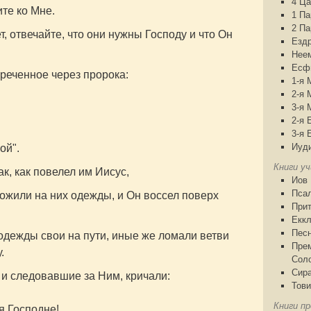
4 Ца
ите ко Мне.
1 П
2 П
т, отвечайте, что они нужны Господу и что Он
Езд
Нее
Есф
реченное через пророка:
1-я 
2-я 
3-я 
2-я 
3-я 
Иуд
ой".
Книги у
ак, как повелел им Иисус,
Иов
Пса
ожили на них одежды, и Он воссел поверх
При
Еккл
Песн
дежды свои на пути, иные же ломали ветви
Пре
.
Сол
Сир
и следовавшие за Ним, кричали:
Тови
Книги пр
я Господне!