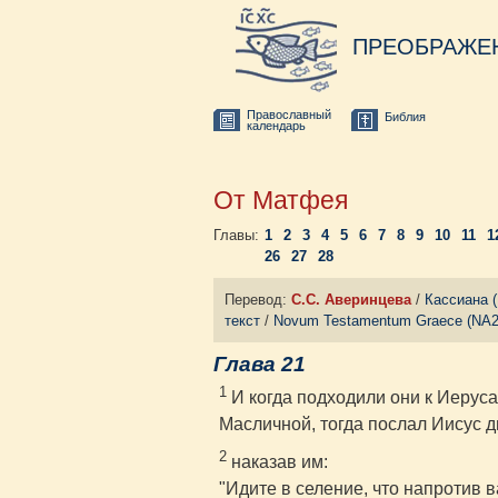
ПРЕОБРАЖЕ
Православный
Библия
календарь
От Матфея
Главы:
1
2
3
4
5
6
7
8
9
10
11
1
26
27
28
Перевод:
С.С. Аверинцева
/
Кассиана 
текст
/
Novum Testamentum Graece (NA2
Глава 21
1
И когда подходили они к Иерус
Масличной, тогда послал Иисус д
2
наказав им:
"Идите в селение, что напротив в