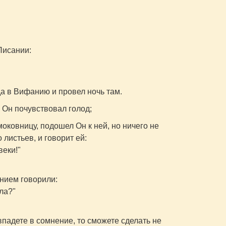
Писании:
да в Вифанию и провел ночь там.
, Он почувствовал голод;
оковницу, подошел Он к ней, но ничего не
 листьев, и говорит ей:
веки!"
ением говорили:
ла?"
впадете в сомнение, то сможете сделать не