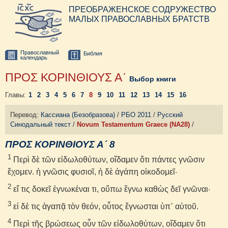
ПРЕОБРАЖЕНСКОЕ СОДРУЖЕСТВО
МАЛЫХ ПРАВОСЛАВНЫХ БРАТСТВ
Православный
Библия
календарь
ΠΡΟΣ ΚΟΡΙΝΘΙΟΥΣ Αʹ
Выбор книги
Главы:
1
2
3
4
5
6
7
8
9
10
11
12
13
14
15
16
Перевод:
Кассиана (Безобразова)
/
РБО 2011
/
Русский
Синодальный текст
/
Novum Testamentum Graece (NA28)
/
ΠΡΟΣ ΚΟΡΙΝΘΙΟΥΣ Αʹ 8
1
Περὶ δὲ τῶν εἰδωλοθύτων, οἴδαμεν ὅτι πάντες γνῶσιν
ἔχομεν. ἡ γνῶσις φυσιοῖ, ἡ δὲ ἀγάπη οἰκοδομεῖ·
2
εἴ τις δοκεῖ ἐγνωκέναι τι, οὔπω ἔγνω καθὼς δεῖ γνῶναι·
3
εἰ δέ τις ἀγαπᾷ τὸν θεόν, οὗτος ἔγνωσται ὑπ᾽ αὐτοῦ.
4
Περὶ τῆς βρώσεως οὖν τῶν εἰδωλοθύτων, οἴδαμεν ὅτι