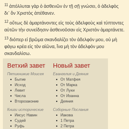
11
ἀπόλλυται γὰρ ὁ ἀσθενῶν ἐν τῇ σῇ γνώσει, ὁ ἀδελφὸς
δι᾽ ὃν Χριστὸς ἀπέθανεν.
12
οὕτως δὲ ἁμαρτάνοντες εἰς τοὺς ἀδελφοὺς καὶ τύπτοντες
αὐτῶν τὴν συνείδησιν ἀσθενοῦσαν εἰς Χριστὸν ἁμαρτάνετε.
13
διόπερ εἰ βρῶμα σκανδαλίζει τὸν ἀδελφόν μου, οὐ μὴ
φάγω κρέα εἰς τὸν αἰῶνα, ἵνα μὴ τὸν ἀδελφόν μου
σκανδαλίσω.
Ветхий завет
Новый завет
Пятикнижие Моисея
Евангелия и Деяния
Бытие
От Матфея
Исход
От Марка
Левит
От Луки
Числа
От Иоанна
Второзаконие
Деяния
Книги исторические
Соборные Послания
Иисус Навин
Иакова
Судей
1 Петра
Руфь
2 Петра