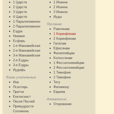
1 Царств
1 Иоанна
2 Царств
2 Иоанна
3 Царств
3 Иоанна
4 Царств
Иуды
1 Паралипоменон
Послания
2 Паралипоменон
Римлянам
Ездра
1 Коринфянам
Неемия
2 Коринфянам
Есфирь
Галатам
1-я Маккавейская
Ефесянам
2-я Маккавейская
Филиппийцам
3-я Маккавейская
Колоссянам
2-я Ездры
1 Фессалоникийцам
3-я Ездры
2 Фессалоникийцам
Иудифь
1 Тимофею
Книги учительные
2 Тимофею
Иов
Титу
Псалтирь
Филимону
Притчи
Евреям
Екклесиаст
Апокалипсис
Песня Песней
Откровение
Премудрости
Соломона