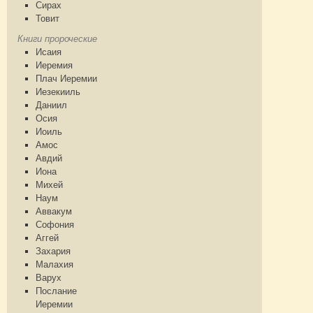
Сирах
Товит
Книги пророческие
Исаия
Иеремия
Плач Иеремии
Иезекииль
Даниил
Осия
Иоиль
Амос
Авдий
Иона
Михей
Наум
Аввакум
Софония
Аггей
Захария
Малахия
Варух
Послание
Иеремии