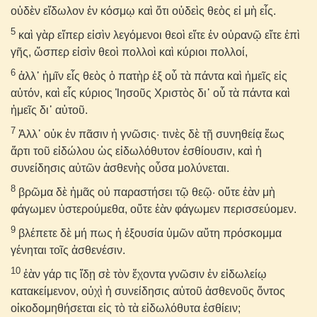
οὐδὲν εἴδωλον ἐν κόσμῳ καὶ ὅτι οὐδεὶς θεὸς εἰ μὴ εἷς.
5
καὶ γὰρ εἴπερ εἰσὶν λεγόμενοι θεοὶ εἴτε ἐν οὐρανῷ εἴτε ἐπὶ
γῆς, ὥσπερ εἰσὶν θεοὶ πολλοὶ καὶ κύριοι πολλοί,
6
ἀλλ᾽ ἡμῖν εἷς θεὸς ὁ πατὴρ ἐξ οὗ τὰ πάντα καὶ ἡμεῖς εἰς
αὐτόν, καὶ εἷς κύριος Ἰησοῦς Χριστὸς δι᾽ οὗ τὰ πάντα καὶ
ἡμεῖς δι᾽ αὐτοῦ.
7
Ἀλλ᾽ οὐκ ἐν πᾶσιν ἡ γνῶσις· τινὲς δὲ τῇ συνηθείᾳ ἕως
ἄρτι τοῦ εἰδώλου ὡς εἰδωλόθυτον ἐσθίουσιν, καὶ ἡ
συνείδησις αὐτῶν ἀσθενὴς οὖσα μολύνεται.
8
βρῶμα δὲ ἡμᾶς οὐ παραστήσει τῷ θεῷ· οὔτε ἐὰν μὴ
φάγωμεν ὑστερούμεθα, οὔτε ἐὰν φάγωμεν περισσεύομεν.
9
βλέπετε δὲ μή πως ἡ ἐξουσία ὑμῶν αὕτη πρόσκομμα
γένηται τοῖς ἀσθενέσιν.
10
ἐὰν γάρ τις ἴδῃ σὲ τὸν ἔχοντα γνῶσιν ἐν εἰδωλείῳ
κατακείμενον, οὐχὶ ἡ συνείδησις αὐτοῦ ἀσθενοῦς ὄντος
οἰκοδομηθήσεται εἰς τὸ τὰ εἰδωλόθυτα ἐσθίειν;