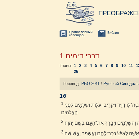
ПРЕОБРАЖЕ
Православный
Библия
календарь
1 דברי הימים
Главы:
1
2
3
4
5
6
7
8
9
10
11
1
26
Перевод:
РБО 2011
/
Русский Синодаль
16
1
וַיָּבִ֨יאוּ֙ אֶת־אֲרֹ֣ון הָֽאֱלֹהִ֔ים וַיַּצִּ֣יגוּ אֹתֹ֔ו בְּתֹ֣וךְ הָאֹ֔הֶל אֲשֶׁ֥ר נָֽטָה־לֹ֖ו דָּוִ֑יד וַיַּקְרִ֛יבוּ עֹלֹ֥ות וּשְׁלָמִ֖ים לִפְנֵ֥י
הָאֱלֹהִֽים׃
2
֖ה וְהַשְּׁלָמִ֑ים וַיְבָ֥רֶךְ אֶת־הָעָ֖ם בְּשֵׁ֥ם יְהוָֽה׃
3
שָּׁ֑ה לְאִישׁ֙ כִּכַּר־לֶ֔חֶם וְאֶשְׁפָּ֖ר וַאֲשִׁישָֽׁה׃