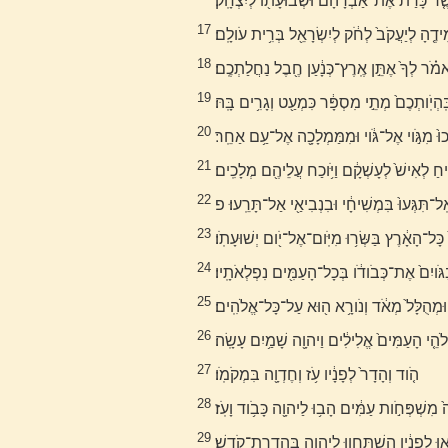
ֶ֤ר כָּרַת֙ אֶת־אַבְרָהָ֔ם וּשְׁבוּעָתֹ֖ו לְיִצְחָֽק׃
17
ֲמִידֶ֤הָ לְיַעֲקֹב֙ לְחֹ֔ק לְיִשְׂרָאֵ֖ל בְּרִ֥ית עֹולָֽם׃
18
מֹ֗ר לְךָ֙ אֶתֵּ֣ן אֶֽרֶץ־כְּנָ֔עַן חֶ֖בֶל נַחֲלַתְכֶֽם׃
19
ִֽהְיֹֽותְכֶם֙ מְתֵ֣י מִסְפָּ֔ר כִּמְעַ֖ט וְגָרִ֥ים בָּֽהּ׃
20
לְּכוּ֙ מִגֹּ֣וי אֶל־גֹּ֔וי וּמִמַּמְלָכָ֖ה אֶל־עַ֥ם אַחֵֽר׃
21
יחַ לְאִישׁ֙ לְעָשְׁקָ֔ם וַיֹּ֥וכַח עֲלֵיהֶ֖ם מְלָכִֽים׃
22
ֽל־תִּגְּעוּ֙ בִּמְשִׁיחָ֔י וּבִנְבִיאַ֖י אַל־תָּרֵֽעוּ׃ פ
23
 כָּל־הָאָ֔רֶץ בַּשְּׂר֥וּ מִיֹּֽום־אֶל־יֹ֖ום יְשׁוּעָתֹֽו׃
24
גֹּויִם֙ אֶת־כְּבֹודֹ֔ו בְּכָל־הָעַמִּ֖ים נִפְלְאֹתָֽיו׃
25
ה וּמְהֻלָּל֙ מְאֹ֔ד וְנֹורָ֥א ה֖וּא עַל־כָּל־אֱלֹהִֽים׃
26
ֱלֹהֵ֤י הָעַמִּים֙ אֱלִילִ֔ים וַיהוָ֖ה שָׁמַ֥יִם עָשָֽׂה׃
27
הֹ֤וד וְהָדָר֙ לְפָנָ֔יו עֹ֥ז וְחֶדְוָ֖ה בִּמְקֹמֹֽו׃
28
֙ מִשְׁפְּחֹ֣ות עַמִּ֔ים הָב֥וּ לַיהוָ֖ה כָּבֹ֥וד וָעֹֽז׃
29
אוּ לְפָנָ֔יו הִשְׁתַּחֲו֥וּ לַיהוָ֖ה בְּהַדְרַת־קֹֽדֶשׁ׃