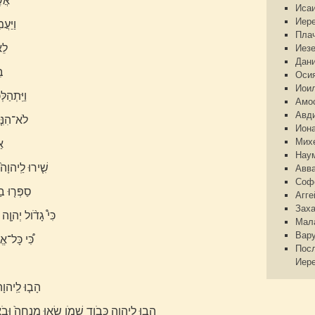
אֲשׁ
Иса
Иер
וַיַּע
Пла
לֵא
Иез
Дан
בּ
Оси
Иои
וַיִּֽתְהַ
Амо
Авд
לֹא־הִנִּ֤
Ион
Мих
אַ
Нау
שִׁ֤ירוּ לַֽיהוָה֙
Авв
Соф
סַפְּר֤וּ בַ
Агге
Зах
כִּי֩ גָדֹ֨ול יְהוָ֤
Мал
Вар
כִּ֠י כָּל־א
Пос
Иер
הָב֤וּ לַֽיהוָה
הָב֥וּ לַיהוָ֖ה כְּבֹ֣וד שְׁמֹ֑ו שְׂא֤וּ מִנְחָה֙ וּבֹ֣