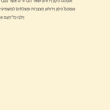
וְעִמָּהֶם֙ הֵימָ֣ן וִֽידוּת֔וּן וּשְׁאָר֙ הַבְּרוּרִ֔ים אֲשֶׁ֥ר נִקְּב֖וּ 
וְעִמָּהֶם֩ הֵימָ֨ן וִֽידוּת֜וּן חֲצֹצְרֹ֤ות וּמְצִלְתַּ֨יִם֙ לְמַשְׁמִיעִ֔ים 
וַיֵּלְכ֥וּ כָל־הָעָ֖ם אִ֣