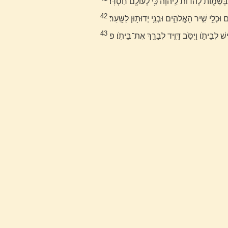
בְּשֵׁמֹ֑ות לְהֹדֹות֙ לַֽיהוָ֔ה כִּ֥י לְעֹולָ֖ם חַסְדֹּֽו׃
42
וּכְלֵ֖י שִׁ֣יר הָאֱלֹהִ֑ים וּבְנֵ֥י יְדוּת֖וּן לַשָּֽׁעַר׃
43
ישׁ לְבֵיתֹ֑ו וַיִּסֹּ֥ב דָּוִ֖יד לְבָרֵ֥ךְ אֶת־בֵּיתֹֽו׃ פ