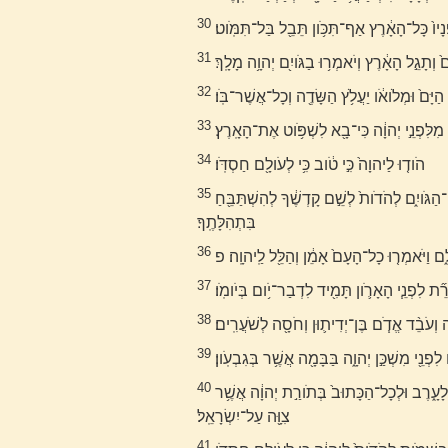
30
נָיו֙ כָּל־הָאָ֔רֶץ אַף־תִּכֹּ֥ון תֵּבֵ֖ל בַּל־תִּמֹּֽוט׃
31
ם֙ וְתָגֵ֣ל הָאָ֔רֶץ וְיֹאמְר֥וּ בַגֹּויִ֖ם יְהוָ֥ה מָלָֽךְ׃
32
הַיָּם֙ וּמְלֹואֹ֔ו יַעֲלֹ֥ץ הַשָּׂדֶ֖ה וְכָל־אֲשֶׁר־בֹּֽו׃
33
֑עַר מִלִּפְנֵ֣י יְהוָ֔ה כִּי־בָ֖א לִשְׁפֹּ֥וט אֶת־הָאָֽרֶץ׃
34
הֹוד֤וּ לַיהוָה֙ כִּ֣י טֹ֔וב כִּ֥י לְעֹולָ֖ם חַסְדֹּֽו׃
35
וְאִמְר֕וּ הֹושִׁיעֵ֨נוּ֙ אֱלֹהֵ֣י יִשְׁעֵ֔נוּ וְקַבְּצֵ֥נוּ וְהַצִּילֵ֖נוּ מִן־הַגֹּויִ֑ם לְהֹדֹות֙ לְשֵׁ֣ם קָדְשֶׁ֔ךָ לְהִשְׁתַּבֵּ֖חַ
בִּתְהִלָּתֶֽךָ׃
36
֑ם וַיֹּאמְר֤וּ כָל־הָעָם֙ אָמֵ֔ן וְהַלֵּ֖ל לַֽיהוָֽה׃ פ
37
רֵ֞ת לִפְנֵ֧י הָאָרֹ֛ון תָּמִ֖יד לִדְבַר־יֹ֥ום בְּיֹומֹֽו׃
38
ה וְעֹבֵ֨ד אֱדֹ֧ם בֶּן־יְדִית֛וּן וְחֹסָ֖ה לְשֹׁעֲרִֽים׃
39
לִפְנֵ֖י מִשְׁכַּ֣ן יְהוָ֑ה בַּבָּמָ֖ה אֲשֶׁ֥ר בְּגִבְעֹֽון׃
40
לְֽהַעֲלֹות֩ עֹלֹ֨ות לַיהוָ֜ה עַל־מִזְבַּ֧ח הָעֹלָ֛ה תָּמִ֖יד לַבֹּ֣קֶר וְלָעָ֑רֶב וּלְכָל־הַכָּתוּב֙ בְּתֹורַ֣ת יְהוָ֔ה אֲשֶׁ֥ר
צִוָּ֖ה עַל־יִשְׂרָאֵֽל׃
41