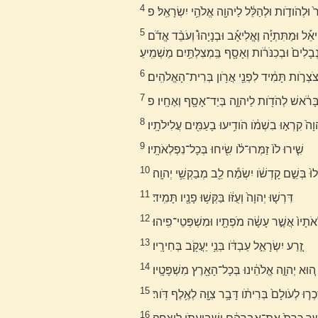
4
ִיר֙ וּלְהֹודֹ֣ות וּלְהַלֵּ֔ל לַיהוָ֖ה אֱלֹהֵ֥י יִשְׂרָאֵֽל׃ פ
5
אָסָ֥ף הָרֹ֖אשׁ וּמִשְׁנֵ֣הוּ זְכַרְיָ֑ה יְעִיאֵ֡ל וּשְׁמִֽירָמֹ֡ות וִֽיחִיאֵ֡ל וּמַתִּתְיָ֡ה וֶאֱלִיאָ֡ב וּבְנָיָהוּ֩ וְעֹבֵ֨ד אֱדֹ֜ם
 נְבָלִים֙ וּבְכִנֹּרֹ֔ות וְאָסָ֖ף בַּֽמְצִלְתַּ֥יִם מַשְׁמִֽיעַ׃
6
ַחֲצֹצְרֹ֣ות תָּמִ֔יד לִפְנֵ֖י אֲרֹ֥ון בְּרִית־הָאֱלֹהִֽים׃
7
ד֙ בָּרֹ֔אשׁ לְהֹדֹ֖ות לַיהוָ֑ה בְּיַד־אָסָ֖ף וְאֶחָֽיו׃ פ
8
וָה֙ קִרְא֣וּ בִשְׁמֹ֔ו הֹודִ֥יעוּ בָעַמִּ֖ים עֲלִילֹתָֽיו׃
9
שִׁ֤ירוּ לֹו֙ זַמְּרוּ־לֹ֔ו שִׂ֖יחוּ בְּכָל־נִפְלְאֹתָֽיו׃
10
לוּ֙ בְּשֵׁ֣ם קָדְשֹׁ֔ו יִשְׂמַ֕ח לֵ֖ב מְבַקְשֵׁ֥י יְהוָֽה׃
11
דִּרְשׁ֤וּ יְהוָה֙ וְעֻזֹּ֔ו בַּקְּשׁ֥וּ פָנָ֖יו תָּמִֽיד׃
12
ְאֹתָיו֙ אֲשֶׁ֣ר עָשָׂ֔ה מֹפְתָ֖יו וּמִשְׁפְּטֵי־פִֽיהוּ׃
13
זֶ֚רַע יִשְׂרָאֵ֣ל עַבְדֹּ֔ו בְּנֵ֥י יַעֲקֹ֖ב בְּחִירָֽיו׃
14
ה֚וּא יְהוָ֣ה אֱלֹהֵ֔ינוּ בְּכָל־הָאָ֖רֶץ מִשְׁפָּטָֽיו׃
15
כְר֤וּ לְעֹולָם֙ בְּרִיתֹ֔ו דָּבָ֥ר צִוָּ֖ה לְאֶ֥לֶף דֹּֽור׃
16