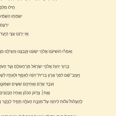
חִ֤ילוּ מִלְּפָ
יִשְׂמְח֤וּ הַשָּׁמַ֨יִ
יִרְעַ֤ם 
אָ֥ז יְרַנְּנ֖וּ עֲצֵ֣י הַיָּ
בָּר֤וּךְ יְהוָה֙ אֱלֹהֵ֣י יִשְׂרָאֵ֔ל מִן־הָעֹולָ֖ם וְעַ֣ד הָעֹלָ
וַיַּֽעֲזָב־שָׁ֗ם לִפְנֵי֙ אֲרֹ֣ון בְּרִית־יְהוָ֔ה לְאָסָ֖ף וּלְאֶחָ֑יו לְשָׁ
וְעֹבֵ֥ד אֱדֹ֛ם וַאֲחֵיהֶ֖ם שִׁשִּׁ֣ים וּשְׁמֹונָ֑
וְאֵ֣ת׀ צָדֹ֣וק הַכֹּהֵ֗ן וְאֶחָיו֙ הַכֹּ֣הֲנִ֔ים 