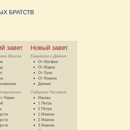
Х БРАТСТВ
ий завет
Новый завет
жие Моисея
Евангелия и Деяния
ие
От Матфея
од
От Марка
ит
От Луки
ла
От Иоанна
озаконие
Деяния
сторические
Соборные Послания
с Навин
Иакова
ей
1 Петра
ь
2 Петра
рств
1 Иоанна
рств
2 Иоанна
рств
3 Иоанна