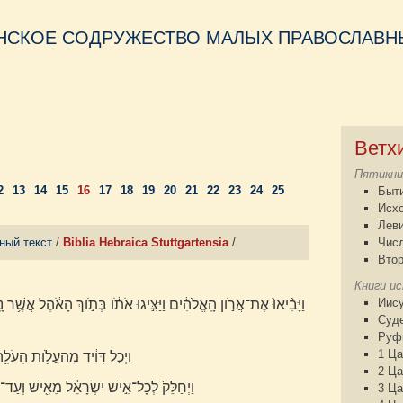
НСКОЕ СОДРУЖЕСТВО МАЛЫХ ПРАВОСЛАВНЫ
Ветх
Пятикни
2
13
14
15
16
17
18
19
20
21
22
23
24
25
Быт
Исх
Лев
ный текст
/
Biblia Hebraica Stuttgartensia
/
Чис
Втор
Книги и
Иису
Суд
Руф
1 Ца
וַיְכַ֣ל דָּוִ֔יד מֵהַעֲלֹ֥ות הָעֹלָ
2 Ца
וַיְחַלֵּק֙ לְכָל־אִ֣ישׁ יִשְׂרָאֵ֔ל מֵאִ֖ישׁ וְעַד־אִ
3 Ца