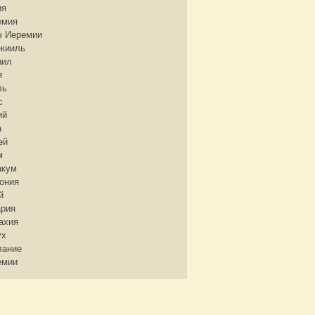
ия
емия
ч Иеремии
екииль
иил
я
ль
с
ий
а
ей
м
акум
ония
й
ария
ахия
ух
лание
емии