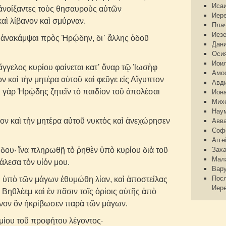
Иса
ἀνοίξαντες τοὺς θησαυροὺς αὐτῶν
Иер
ὶ λίβανον καὶ σμύρναν.
Пла
Иез
ὴ ἀνακάμψαι πρὸς Ἡρῴδην, δι᾽ ἄλλης ὁδοῦ
Дан
Оси
Иои
γελος κυρίου φαίνεται κατ᾽ ὄναρ τῷ Ἰωσὴφ
Амо
ν καὶ τὴν μητέρα αὐτοῦ καὶ φεῦγε εἰς Αἴγυπτον
Авд
λει γὰρ Ἡρῴδης ζητεῖν τὸ παιδίον τοῦ ἀπολέσαι
Ион
Мих
Нау
ίον καὶ τὴν μητέρα αὐτοῦ νυκτὸς καὶ ἀνεχώρησεν
Авв
Соф
Агге
ῴδου· ἵνα πληρωθῇ τὸ ῥηθὲν ὑπὸ κυρίου διὰ τοῦ
Зах
Мал
άλεσα τὸν υἱόν μου.
Вар
Пос
 ὑπὸ τῶν μάγων ἐθυμώθη λίαν, καὶ ἀποστείλας
Иер
 Βηθλέεμ καὶ ἐν πᾶσιν τοῖς ὁρίοις αὐτῆς ἀπὸ
ρόνον ὃν ἠκρίβωσεν παρὰ τῶν μάγων.
μίου τοῦ προφήτου λέγοντος·