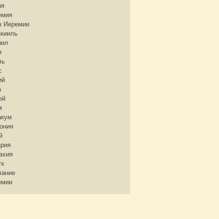
ия
емия
ч Иеремии
екииль
иил
я
ль
с
ий
а
ей
м
акум
ония
й
ария
ахия
ух
лание
емии