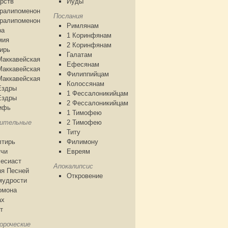
рств
Иуды
аралипоменон
Послания
аралипоменон
Римлянам
ра
1 Коринфянам
мия
2 Коринфянам
ирь
Галатам
Маккавейская
Ефесянам
Маккавейская
Филиппийцам
Маккавейская
Колоссянам
Ездры
1 Фессалоникийцам
Ездры
2 Фессалоникийцам
ифь
1 Тимофею
чительные
2 Тимофею
Титу
лтирь
Филимону
тчи
Евреям
есиаст
Апокалипсис
я Песней
Откровение
мудрости
омона
ах
т
ороческие