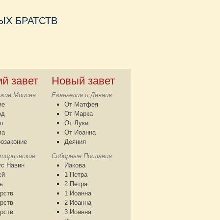
Х БРАТСТВ
ий завет
Новый завет
жие Моисея
Евангелия и Деяния
ие
От Матфея
од
От Марка
ит
От Луки
ла
От Иоанна
озаконие
Деяния
сторические
Соборные Послания
с Навин
Иакова
ей
1 Петра
ь
2 Петра
рств
1 Иоанна
рств
2 Иоанна
рств
3 Иоанна