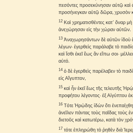
πεσόντες προσεκύνησαν αὐτῷ καὶ 
προσήνεγκαν αὐτῷ δῶρα, χρυσὸν κα
12
Καὶ χρηματισθέντες κατ᾽ ὄναρ μ
ἀνεχώρησαν εἰς τὴν χώραν αὐτῶν.
13
Ἀναχωρησάντων δὲ αὐτῶν ἰδοὺ ἄγ
λέγων· ἐγερθεὶς παράλαβε τὸ παιδίο
καὶ ἴσθι ἐκεῖ ἕως ἂν εἴπω σοι· μέλ
αὐτό.
14
ὁ δὲ ἐγερθεὶς παρέλαβεν τὸ παιδ
εἰς Αἴγυπτον,
15
καὶ ἦν ἐκεῖ ἕως τῆς τελευτῆς Ἡρ
προφήτου λέγοντος· ἐξ Αἰγύπτου ἐκ
16
Τότε Ἡρῴδης ἰδὼν ὅτι ἐνεπαίχθη
ἀνεῖλεν πάντας τοὺς παῖδας τοὺς ἐν
διετοῦς καὶ κατωτέρω, κατὰ τὸν χ
17
τότε ἐπληρώθη τὸ ῥηθὲν διὰ Ἰερε