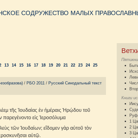
НСКОЕ СОДРУЖЕСТВО МАЛЫХ ПРАВОСЛАВНЫ
Ветх
Пятикни
2
13
14
15
16
17
18
19
20
21
22
23
24
25
Быт
Исх
Лев
Безобразова)
/
РБО 2011
/
Русский Синодальный текст
Чис
Втор
Книги и
Иису
Суд
λέεμ τῆς Ἰουδαίας ἐν ἡμέραις Ἡρῴδου τοῦ
Руф
ν παρεγένοντο εἰς Ἱεροσόλυμα
1 Ца
2 Ца
ιλεὺς τῶν Ἰουδαίων; εἴδομεν γὰρ αὐτοῦ τὸν
3 Ца
 προσκυνῆσαι αὐτῷ.