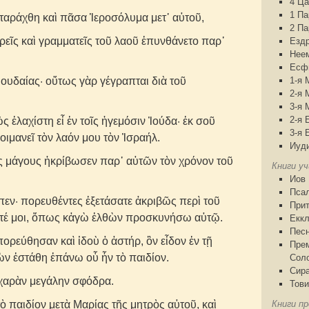
4 Ца
1 П
αράχθη καὶ πᾶσα Ἱεροσόλυμα μετ᾽ αὐτοῦ,
2 П
εῖς καὶ γραμματεῖς τοῦ λαοῦ ἐπυνθάνετο παρ᾽
Езд
Нее
Есф
Ἰουδαίας· οὕτως γὰρ γέγραπται διὰ τοῦ
1-я 
2-я 
3-я 
2-я 
 ἐλαχίστη εἶ ἐν τοῖς ἡγεμόσιν Ἰούδα· ἐκ σοῦ
3-я 
οιμανεῖ τὸν λαόν μου τὸν Ἰσραήλ.
Иуд
 μάγους ἠκρίβωσεν παρ᾽ αὐτῶν τὸν χρόνον τοῦ
Книги у
Иов
Пса
πεν· πορευθέντες ἐξετάσατε ἀκριβῶς περὶ τοῦ
При
λατέ μοι, ὅπως κἀγὼ ἐλθὼν προσκυνήσω αὐτῷ.
Еккл
Песн
ορεύθησαν καὶ ἰδοὺ ὁ ἀστήρ, ὃν εἶδον ἐν τῇ
Пре
ὼν ἐστάθη ἐπάνω οὗ ἦν τὸ παιδίον.
Сол
Сир
 χαρὰν μεγάλην σφόδρα.
Тови
 τὸ παιδίον μετὰ Μαρίας τῆς μητρὸς αὐτοῦ, καὶ
Книги пр