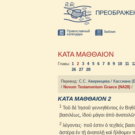
ПРЕОБРАЖЕ
Православный
Библия
календарь
ΚΑΤΑ ΜΑΘΘΑΙΟΝ
Главы:
1
2
3
4
5
6
7
8
9
10
11
1
26
27
28
Перевод:
С.С. Аверинцева
/
Кассиана (
/
Novum Testamentum Graece (NA28)
/
ΚΑΤΑ ΜΑΘΘΑΙΟΝ 2
1
Τοῦ δὲ Ἰησοῦ γεννηθέντος ἐν Βηθ
βασιλέως, ἰδοὺ μάγοι ἀπὸ ἀνατολῶ
2
λέγοντες· ποῦ ἐστιν ὁ τεχθεὶς βασ
ἀστέρα ἐν τῇ ἀνατολῇ καὶ ἤλθομεν