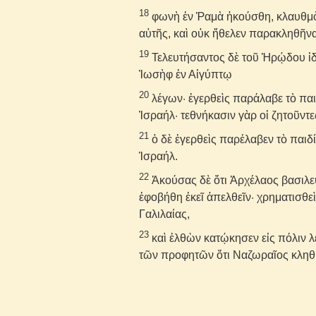
18
φωνὴ ἐν Ῥαμὰ ἠκούσθη, κλαυθμὸς
αὐτῆς, καὶ οὐκ ἤθελεν παρακληθῆναι,
19
Τελευτήσαντος δὲ τοῦ Ἡρῴδου ἰδο
Ἰωσὴφ ἐν Αἰγύπτῳ
20
λέγων· ἐγερθεὶς παράλαβε τὸ παιδ
Ἰσραήλ· τεθνήκασιν γὰρ οἱ ζητοῦντε
21
ὁ δὲ ἐγερθεὶς παρέλαβεν τὸ παιδί
Ἰσραήλ.
22
Ἀκούσας δὲ ὅτι Ἀρχέλαος βασιλε
ἐφοβήθη ἐκεῖ ἀπελθεῖν· χρηματισθεὶ
Γαλιλαίας,
23
καὶ ἐλθὼν κατῴκησεν εἰς πόλιν 
τῶν προφητῶν ὅτι Ναζωραῖος κληθ