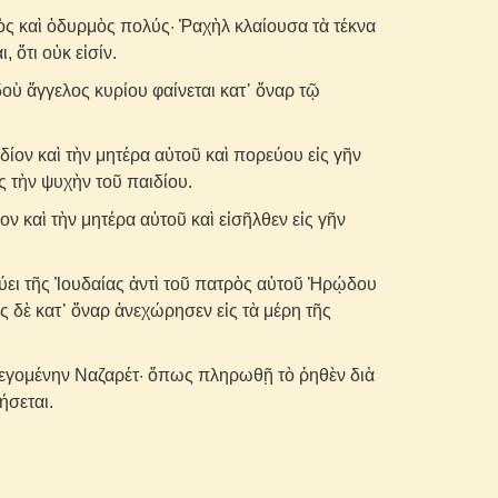
 καὶ ὀδυρμὸς πολύς· Ῥαχὴλ κλαίουσα τὰ τέκνα
 ὅτι οὐκ εἰσίν.
ὺ ἄγγελος κυρίου φαίνεται κατ᾽ ὄναρ τῷ
ίον καὶ τὴν μητέρα αὐτοῦ καὶ πορεύου εἰς γῆν
ς τὴν ψυχὴν τοῦ παιδίου.
ον καὶ τὴν μητέρα αὐτοῦ καὶ εἰσῆλθεν εἰς γῆν
ύει τῆς Ἰουδαίας ἀντὶ τοῦ πατρὸς αὐτοῦ Ἡρῴδου
ς δὲ κατ᾽ ὄναρ ἀνεχώρησεν εἰς τὰ μέρη τῆς
λεγομένην Ναζαρέτ· ὅπως πληρωθῇ τὸ ῥηθὲν διὰ
ήσεται.