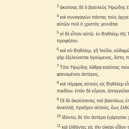
3
ἀκούσας δὲ ὁ βασιλεὺς Ἡρῴδης ἐτ
4
καὶ συναγαγὼν πάντας τοὺς ἀρχιερ
αὐτῶν ποῦ ὁ χριστὸς γεννᾶται
5
οἱ δὲ εἶπαν αὐτῷ· ἐν Βηθλέεμ τῆς 
προφήτου·
6
καὶ σὺ Βηθλέεμ, γῆ Ἰούδα, οὐδαμῶς
γὰρ ἐξελεύσεται ἡγούμενος, ὅστις π
7
Τότε Ἡρῴδης λάθρᾳ καλέσας τοὺς
φαινομένου ἀστέρος,
8
καὶ πέμψας αὐτοὺς εἰς Βηθλέεμ εἶ
παιδίου· ἐπὰν δὲ εὕρητε, ἀπαγγεί
9
Οἱ δὲ ἀκούσαντες τοῦ βασιλέως ἐπ
ἀνατολῇ, προῆγεν αὐτούς, ἕως ἐλθ
10
ἰδόντες δὲ τὸν ἀστέρα ἐχάρησαν
11
καὶ ἐλθόντες εἰς τὴν οἰκίαν εἶδον