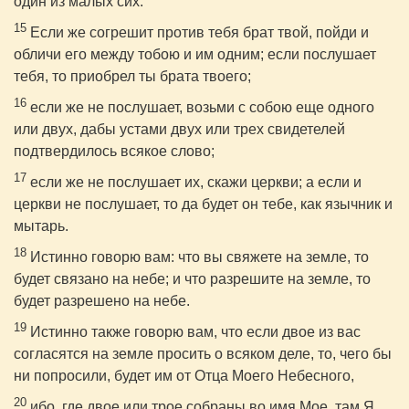
один из малых сих.
15
Если же согрешит против тебя брат твой, пойди и
обличи его между тобою и им одним; если послушает
тебя, то приобрел ты брата твоего;
16
если же не послушает, возьми с собою еще одного
или двух, дабы устами двух или трех свидетелей
подтвердилось всякое слово;
17
если же не послушает их, скажи церкви; а если и
церкви не послушает, то да будет он тебе, как язычник и
мытарь.
18
Истинно говорю вам: что вы свяжете на земле, то
будет связано на небе; и что разрешите на земле, то
будет разрешено на небе.
19
Истинно также говорю вам, что если двое из вас
согласятся на земле просить о всяком деле, то, чего бы
ни попросили, будет им от Отца Моего Небесного,
20
ибо, где двое или трое собраны во имя Мое, там Я