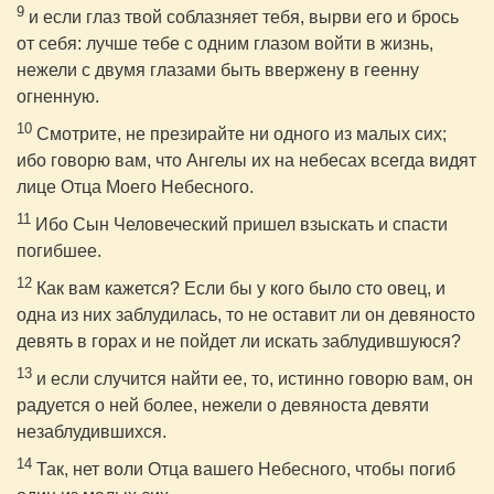
9
и если глаз твой соблазняет тебя, вырви его и брось
от себя: лучше тебе с одним глазом войти в жизнь,
нежели с двумя глазами быть ввержену в геенну
огненную.
10
Смотрите, не презирайте ни одного из малых сих;
ибо говорю вам, что Ангелы их на небесах всегда видят
лице Отца Моего Небесного.
11
Ибо Сын Человеческий пришел взыскать и спасти
погибшее.
12
Как вам кажется? Если бы у кого было сто овец, и
одна из них заблудилась, то не оставит ли он девяносто
девять в горах и не пойдет ли искать заблудившуюся?
13
и если случится найти ее, то, истинно говорю вам, он
радуется о ней более, нежели о девяноста девяти
незаблудившихся.
14
Так, нет воли Отца вашего Небесного, чтобы погиб