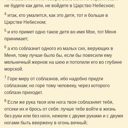
не будете как дети, не войдете в Царство Небесное;
4
итак, кто умалится, как это дитя, тот и больше в
Царстве Небесном;
5
и кто примет одно такое дитя во имя Мое, тот Меня
принимает;
6
а кто соблазнит одного из малых сих, верующих в
Меня, тому лучше было бы, если бы повесили ему
мельничный жернов на шею и потопили его во глубине
морской.
7
Горе миру от соблазнов, ибо надобно придти
соблазнам; но горе тому человеку, через которого
соблазн приходит.
8
Если же рука твоя или нога твоя соблазняет тебя,
отсеки их и брось от себя: лучше тебе войти в жизнь
без руки или без ноги, нежели с двумя руками и с двумя
ногами быть ввержену в огонь вечный;