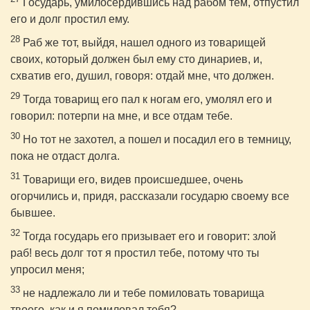
Государь, умилосердившись над рабом тем, отпустил
его и долг простил ему.
28
Раб же тот, выйдя, нашел одного из товарищей
своих, который должен был ему сто динариев, и,
схватив его, душил, говоря: отдай мне, что должен.
29
Тогда товарищ его пал к ногам его, умолял его и
говорил: потерпи на мне, и все отдам тебе.
30
Но тот не захотел, а пошел и посадил его в темницу,
пока не отдаст долга.
31
Товарищи его, видев происшедшее, очень
огорчились и, придя, рассказали государю своему все
бывшее.
32
Тогда государь его призывает его и говорит: злой
раб! весь долг тот я простил тебе, потому что ты
упросил меня;
33
не надлежало ли и тебе помиловать товарища
твоего, как и я помиловал тебя?