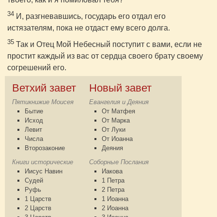
34
И, разгневавшись, государь его отдал его
истязателям, пока не отдаст ему всего долга.
35
Так и Отец Мой Небесный поступит с вами, если не
простит каждый из вас от сердца своего брату своему
согрешений его.
Ветхий завет
Новый завет
Пятикнижие Моисея
Евангелия и Деяния
Бытие
От Матфея
Исход
От Марка
Левит
От Луки
Числа
От Иоанна
Второзаконие
Деяния
Книги исторические
Соборные Послания
Иисус Навин
Иакова
Судей
1 Петра
Руфь
2 Петра
1 Царств
1 Иоанна
2 Царств
2 Иоанна