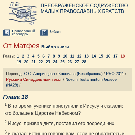
ПРЕОБРАЖЕНСКОЕ СОДРУЖЕСТВО
МАЛЫХ ПРАВОСЛАВНЫХ БРАТСТВ
Православный
Библия
календарь
От Матфея
Выбор книги
Главы:
1
2
3
4
5
6
7
8
9
10
11
12
13
14
15
16
17
18
19
20
21
22
23
24
25
26
27
28
Перевод:
С.С. Аверинцева
/
Кассиана (Безобразова)
/
РБО 2011
/
Русский Синодальный текст
/
Novum Testamentum Graece
(NA28)
/
Глава 18
1
В то время ученики приступили к Иисусу и сказали:
кто больше в Царстве Небесном?
2
Иисус, призвав дитя, поставил его посреди них
3
и сказал: истинно говорю вам, если не обратитесь и