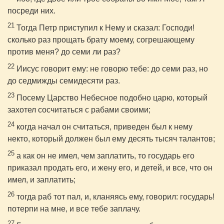
посреди них.
21
Тогда Петр приступил к Нему и сказал: Господи!
сколько раз прощать брату моему, согрешающему
против меня? до семи ли раз?
22
Иисус говорит ему: не говорю тебе: до семи раз, но
до седмижды семидесяти раз.
23
Посему Царство Небесное подобно царю, который
захотел сосчитаться с рабами своими;
24
когда начал он считаться, приведен был к нему
некто, который должен был ему десять тысяч талантов;
25
а как он не имел, чем заплатить, то государь его
приказал продать его, и жену его, и детей, и все, что он
имел, и заплатить;
26
тогда раб тот пал, и, кланяясь ему, говорил: государь!
потерпи на мне, и все тебе заплачу.
27