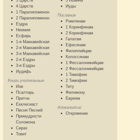
3 Царств
3 Иоанна
4 Царств
Иуды
1 Паралипоменон
Послания
2 Паралипоменон
Римлянам
Ездра
1 Коринфянам
Неемия
2 Коринфянам
Есфирь
Галатам
1-я Маккавейская
Ефесянам
2-я Маккавейская
Филиппийцам
3-я Маккавейская
Колоссянам
2-я Ездры
1 Фессалоникийцам
3-я Ездры
2 Фессалоникийцам
Иудифь
1 Тимофею
Книги учительные
2 Тимофею
Иов
Титу
Псалтирь
Филимону
Притчи
Евреям
Екклесиаст
Апокалипсис
Песня Песней
Откровение
Премудрости
Соломона
Сирах
Товит